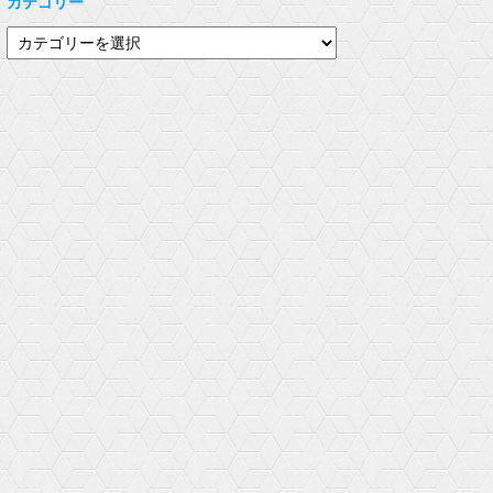
カテゴリー
e
す
き
r
る
ま
で
に
す
カ
共
は
)
有
ク
テ
(
リ
新
ッ
ゴ
し
ク
い
し
リ
ウ
て
ィ
く
ー
ン
だ
ド
さ
ウ
い
で
(
開
新
き
し
ま
い
す
ウ
)
ィ
ン
ド
ウ
で
開
き
ま
す
)