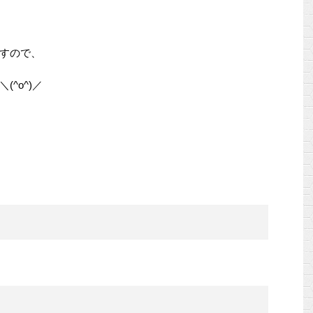
すので、
^o^)／