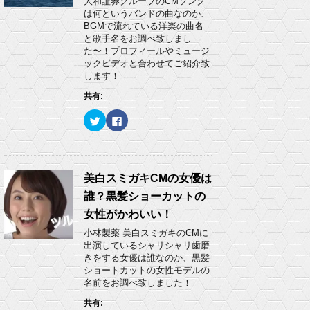
大和証券グループのCMソング
共
は
)
有
ク
は何というバンドの曲なのか、
(
リ
BGMで流れている洋楽の曲名
新
ッ
し
ク
と歌手名をお調べ致しまし
い
し
た〜！プロフィールやミュージ
ウ
て
ィ
く
ックビデオと合わせてご紹介致
ン
だ
します！
ド
さ
ウ
い
で
(
共有:
開
新
き
し
ク
F
ま
い
リ
a
す
ウ
ッ
c
)
ィ
ク
e
ン
し
b
ド
て
o
ウ
T
o
で
w
k
美白スミガキCMの女優は
開
i
で
き
t
共
ま
誰？黒髪ショーカットの
t
有
す
e
す
)
女性がかわいい！
r
る
で
に
小林製薬 美白スミガキのCMに
共
は
有
ク
出演しているシャリシャリ歯磨
(
リ
きをする女優は誰なのか、黒髪
新
ッ
し
ク
ショートカットの女性モデルの
い
し
名前をお調べ致しました！
ウ
て
ィ
く
ン
だ
共有:
ド
さ