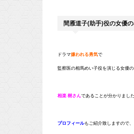
間雁道子(助手)役の女優
ドラマ
嫌われる勇気
で
監察医の相馬めい子役を演じる女優の
相楽 樹さん
であることが分かりました
プロフィール
もご紹介致しますので、