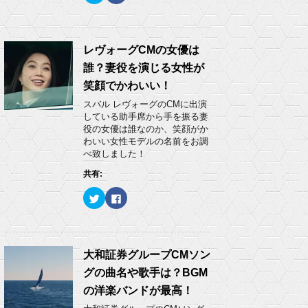
ッ
c
ク
e
し
b
て
o
T
o
w
k
レヴォーグCMの女優は
i
で
t
共
誰？妻役を演じる女性が
t
有
e
す
笑顔でかわいい！
r
る
で
に
スバル レヴォーグのCMに出演
共
は
有
ク
している助手席から手を振る妻
(
リ
役の女優は誰なのか、笑顔がか
新
ッ
し
ク
わいい女性モデルの名前をお調
い
し
べ致しました！
ウ
て
ィ
く
ン
だ
共有:
ド
さ
ウ
い
ク
F
で
(
リ
a
開
新
ッ
c
き
し
ク
e
ま
い
し
b
す
ウ
て
o
)
ィ
T
o
ン
w
k
大和証券グループCMソン
ド
i
で
ウ
t
共
で
グの曲名や歌手は？BGM
t
有
開
e
す
き
の洋楽バンドが最高！
r
る
ま
で
に
す