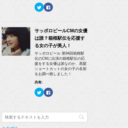
ウ
い
ク
F
で
(
リ
a
開
新
ッ
c
き
し
ク
e
ま
い
し
b
す
ウ
て
o
)
ィ
T
o
ン
w
k
サッポロビールCMの女優
ド
i
で
ウ
t
共
で
は誰？箱根駅伝を応援す
t
有
開
e
す
き
る女の子が美人！
r
る
ま
で
に
す
サッポロビール 第94回箱根駅
共
は
)
有
ク
伝のCMに出演の箱根駅伝の応
(
リ
援をする女優は誰なのか、黒髪
新
ッ
し
ク
ショートカットの女の子の名前
い
し
をお調べ致しました！
ウ
て
ィ
く
ン
だ
共有:
ド
さ
ウ
い
ク
F
で
(
リ
a
開
新
ッ
c
き
し
ク
e
ま
い
し
b
す
ウ
て
o
)
ィ
T
o
ン
w
k
ド
i
で
ウ
t
共
で
t
有
開