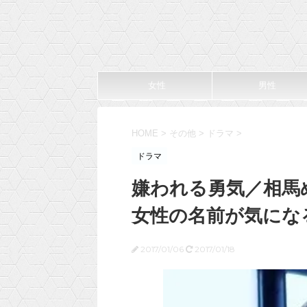
女性
男性
HOME
>
その他
>
ドラマ
>
ドラマ
嫌われる勇気／相馬
女性の名前が気にな
2017/01/06
2017/01/18