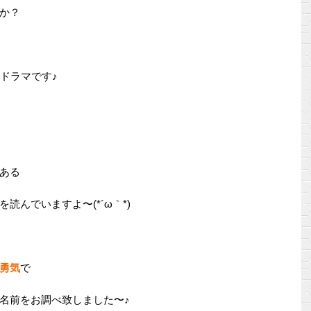
か？
ドラマです♪
ある
んでいますよ〜(*´ω｀*)
勇気
で
名前をお調べ致しました〜♪