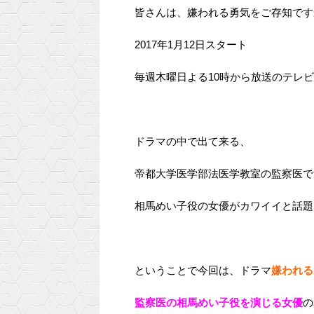
皆さんは、嫌われる勇気をご存知です
2017年1月12日スタート
毎週木曜日よる10時から放送のテレビ
ドラマの中で出て来る、
帝都大学医学部法医学教室の監察医で
相馬めい子役の女優がカワイイと話題を読
ということで今回は、ドラマ
嫌われる
監察医の相馬めい子役を演じる女優
の