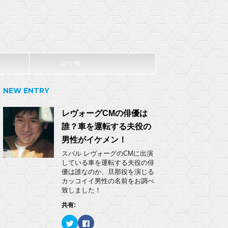
ロケ地
NEW ENTRY
レヴォーグCMの俳優は
誰？車を運転する夫役の
男性がイケメン！
スバル レヴォーグのCMに出演
している車を運転する夫役の俳
優は誰なのか、旦那役を演じる
カッコイイ男性の名前をお調べ
致しました！
共有:
ク
F
リ
a