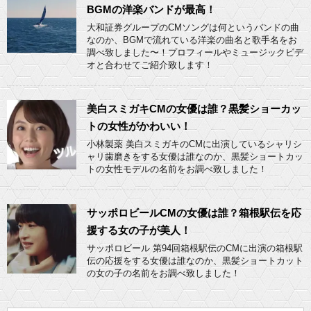
BGMの洋楽バンドが最高！
大和証券グループのCMソングは何というバンドの曲
なのか、BGMで流れている洋楽の曲名と歌手名をお
調べ致しました〜！プロフィールやミュージックビデ
オと合わせてご紹介致します！
美白スミガキCMの女優は誰？黒髪ショーカッ
トの女性がかわいい！
小林製薬 美白スミガキのCMに出演しているシャリシ
ャリ歯磨きをする女優は誰なのか、黒髪ショートカッ
トの女性モデルの名前をお調べ致しました！
サッポロビールCMの女優は誰？箱根駅伝を応
援する女の子が美人！
サッポロビール 第94回箱根駅伝のCMに出演の箱根駅
伝の応援をする女優は誰なのか、黒髪ショートカット
の女の子の名前をお調べ致しました！