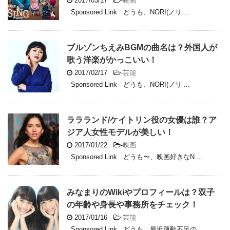
2017/03/17
-
映画
Sponsored Link どうも、NORI(ノリ ...
ブルゾンちえみBGMの曲名は？外国人が
歌う洋楽がかっこいい！
2017/02/17
-
芸能
Sponsored Link どうも、NORI(ノリ ...
ララランド/ケイトリン役の女優は誰？ア
ジア人女性モデルが美しい！
2017/01/22
-
映画
Sponsored Link どうも〜、映画好きなN ...
みなまりのWikiやプロフィールは？双子
の年齢や身長や事務所をチェック！
2017/01/16
-
芸能
Sponsored Link どうも、最近運動不足の ...