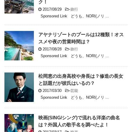
ク！
2017/08/29
-
旅行
Sponsored Link どうも、NORI(ノリ ...
アヤナリゾートのプールは12種類！オス
スメや夜の営業時間は？
2017/08/28
-
旅行
Sponsored Link どうも、NORI(ノリ ...
松岡恵の出身高校や身長は？修造の長女
と話題だが彼氏はいるの？
2017/03/30
-
芸能
Sponsored Link どうも、NORI(ノリ ...
映画(SING/シング)で流れる洋楽の曲名
は？外国人の歌手名を調べたよ！