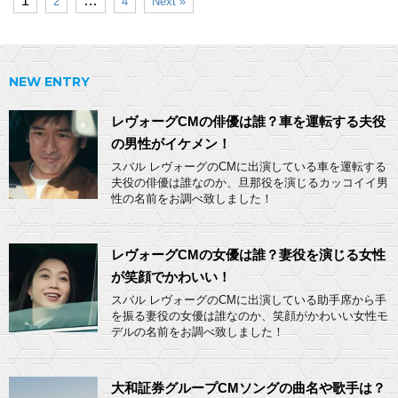
1
…
2
4
Next »
NEW ENTRY
レヴォーグCMの俳優は誰？車を運転する夫役
の男性がイケメン！
スバル レヴォーグのCMに出演している車を運転する
夫役の俳優は誰なのか、旦那役を演じるカッコイイ男
性の名前をお調べ致しました！
レヴォーグCMの女優は誰？妻役を演じる女性
が笑顔でかわいい！
スバル レヴォーグのCMに出演している助手席から手
を振る妻役の女優は誰なのか、笑顔がかわいい女性モ
デルの名前をお調べ致しました！
大和証券グループCMソングの曲名や歌手は？