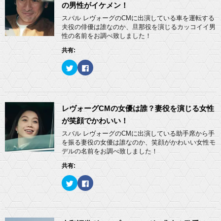
の男性がイケメン！
スバル レヴォーグのCMに出演している車を運転する
夫役の俳優は誰なのか、旦那役を演じるカッコイイ男
性の名前をお調べ致しました！
共有:
ク
F
リ
a
ッ
c
ク
e
し
b
て
o
T
o
w
k
レヴォーグCMの女優は誰？妻役を演じる女性
i
で
t
共
が笑顔でかわいい！
t
有
e
す
スバル レヴォーグのCMに出演している助手席から手
r
る
を振る妻役の女優は誰なのか、笑顔がかわいい女性モ
で
に
共
は
デルの名前をお調べ致しました！
有
ク
(
リ
共有:
新
ッ
し
ク
い
し
ク
F
ウ
て
リ
a
ィ
く
ッ
c
ン
だ
ク
e
ド
さ
し
b
ウ
い
て
o
で
(
T
o
開
新