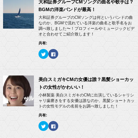
w
k
大和証券グループCMソングの曲名や歌手は？
き
し
i
で
ま
い
t
共
BGMの洋楽バンドが最高！
す
ウ
t
有
)
ィ
e
す
大和証券グループのCMソングは何というバンドの曲
ン
r
る
ド
なのか、BGMで流れている洋楽の曲名と歌手名をお
で
に
ウ
共
は
調べ致しました〜！プロフィールやミュージックビデ
で
有
ク
開
オと合わせてご紹介致します！
(
リ
き
新
ッ
ま
し
ク
共有:
す
い
し
)
ウ
て
ィ
く
ク
F
ン
だ
リ
a
ド
さ
ッ
c
ウ
い
ク
e
で
(
し
b
開
新
て
o
き
し
T
o
ま
い
w
k
美白スミガキCMの女優は誰？黒髪ショーカッ
す
ウ
i
で
)
ィ
t
共
トの女性がかわいい！
ン
t
有
ド
e
す
小林製薬 美白スミガキのCMに出演しているシャリシ
ウ
r
る
ャリ歯磨きをする女優は誰なのか、黒髪ショートカッ
で
で
に
開
共
は
トの女性モデルの名前をお調べ致しました！
き
有
ク
ま
(
リ
共有:
す
新
ッ
)
し
ク
い
し
ク
F
ウ
て
リ
a
ィ
く
ッ
c
ン
だ
ク
e