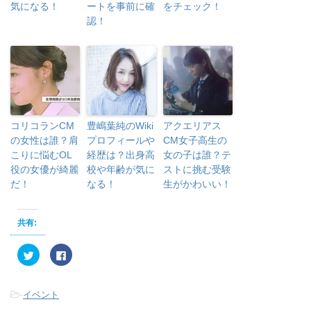
気になる！
ートを事前に確
をチェック！
認！
コリコランCM
豊嶋葉純のWiki
アクエリアス
の女性は誰？肩
プロフィールや
CM女子高生の
こりに悩むOL
経歴は？出身高
女の子は誰？テ
役の女優が綺麗
校や年齢が気に
ストに挑む受験
だ！
なる！
生がかわいい！
共有:
ク
F
リ
a
ッ
c
ク
e
し
b
-
イベント
て
o
T
o