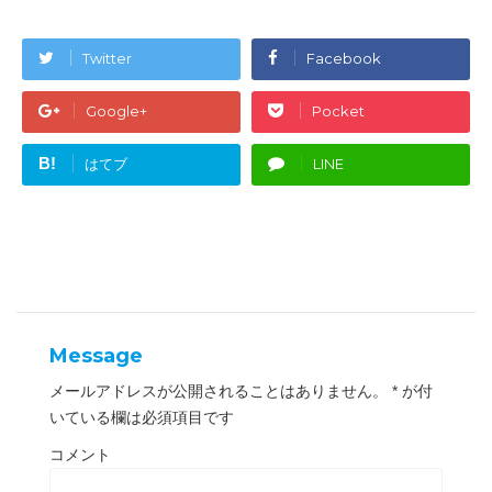
w
k
i
で
t
共
t
有
e
す
Twitter
Facebook
r
る
で
に
共
は
有
ク
Google+
Pocket
(
リ
新
ッ
し
ク
い
し
B!
はてブ
LINE
ウ
て
ィ
く
ン
だ
ド
さ
ウ
い
で
(
開
新
き
し
ま
い
す
ウ
)
ィ
ン
ド
ウ
Message
で
開
き
メールアドレスが公開されることはありません。
*
が付
ま
す
いている欄は必須項目です
)
コメント