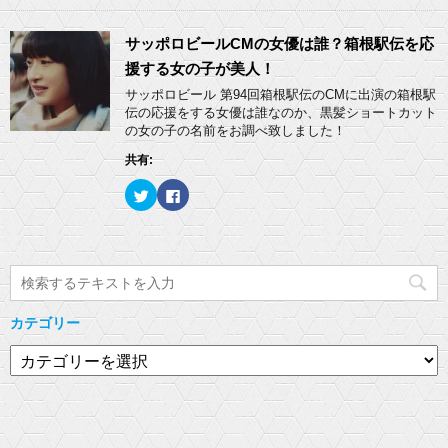
ド
さ
し
b
ウ
い
て
o
で
(
T
o
開
新
w
k
サッポロビールCMの女優は誰？箱根駅伝を応
き
し
i
で
ま
い
t
共
援する女の子が美人！
す
ウ
t
有
)
ィ
e
す
サッポロビール 第94回箱根駅伝のCMに出演の箱根駅
ン
r
る
ド
伝の応援をする女優は誰なのか、黒髪ショートカット
で
に
ウ
共
は
の女の子の名前をお調べ致しました！
で
有
ク
開
(
リ
き
共有:
新
ッ
ま
し
ク
す
い
し
)
ク
F
ウ
て
リ
a
ィ
く
ッ
c
ン
だ
ク
e
ド
さ
し
b
ウ
い
て
o
で
(
T
o
開
新
w
k
き
し
i
で
ま
い
t
共
す
ウ
t
有
)
ィ
カテゴリー
e
す
ン
r
る
ド
で
に
カ
ウ
共
は
で
有
ク
テ
開
(
リ
き
ゴ
新
ッ
ま
し
ク
す
リ
い
し
)
ウ
て
ー
ィ
く