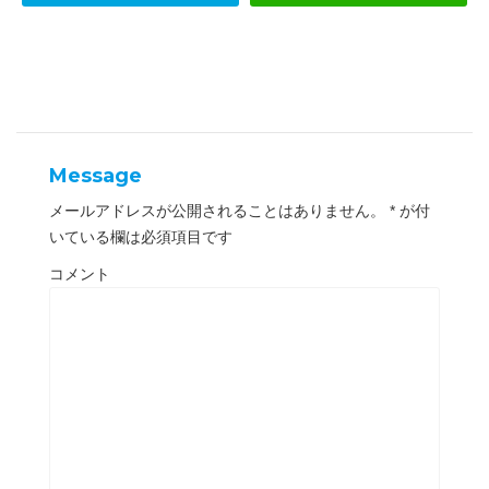
ィ
く
ン
だ
ド
さ
ウ
い
で
(
開
新
き
し
ま
い
す
ウ
)
ィ
ン
ド
ウ
Message
で
開
き
メールアドレスが公開されることはありません。
*
が付
ま
す
いている欄は必須項目です
)
コメント