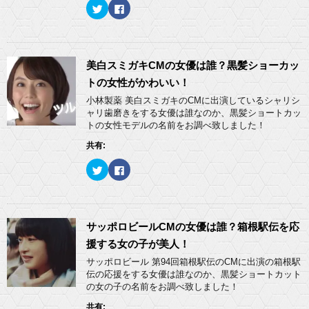
ィ
く
ク
F
ン
だ
リ
a
ド
さ
ッ
c
ウ
い
ク
e
で
(
し
b
開
新
て
o
き
し
T
o
ま
い
w
k
美白スミガキCMの女優は誰？黒髪ショーカッ
す
ウ
i
で
)
ィ
t
共
トの女性がかわいい！
ン
t
有
ド
e
す
小林製薬 美白スミガキのCMに出演しているシャリシ
ウ
r
る
ャリ歯磨きをする女優は誰なのか、黒髪ショートカッ
で
で
に
開
共
は
トの女性モデルの名前をお調べ致しました！
き
有
ク
ま
(
リ
共有:
す
新
ッ
)
し
ク
い
し
ク
F
ウ
て
リ
a
ィ
く
ッ
c
ン
だ
ク
e
ド
さ
し
b
ウ
い
て
o
で
(
T
o
開
新
w
k
サッポロビールCMの女優は誰？箱根駅伝を応
き
し
i
で
ま
い
t
共
援する女の子が美人！
す
ウ
t
有
)
ィ
e
す
サッポロビール 第94回箱根駅伝のCMに出演の箱根駅
ン
r
る
ド
伝の応援をする女優は誰なのか、黒髪ショートカット
で
に
ウ
共
は
の女の子の名前をお調べ致しました！
で
有
ク
開
(
リ
き
共有:
新
ッ