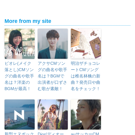
More from my site
ビオレ(メイク
アクサCMソン
明治ザチョコレ
落とし)CMソン
グの曲名や歌手
ートCMソング
グの曲名や歌手
名は？BGMで
は椎名林檎の新
名は？洋楽の
出演者が口ずさ
曲？発売日や曲
BGMが最高！
む歌が素敵！
名をチェック！
新型エヌボック
Dior(ディオー
auサッカーCM