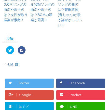
スCMソングの
ル)CMソングの
ソングの曲名
曲名や歌手名
曲名や歌手名
は？菅田将暉
は？女性が歌う
は？BGMの洋
(鬼ちゃん)が歌
洋楽が素敵！
楽が最高！
う姿がかっこい
い！
共有:
ク
F
リ
a
ッ
c
ク
e
し
b
-
CM
,
曲
て
o
T
o
w
k
i
で
t
共
t
有
e
す
Twitter
Facebook
r
る
で
に
共
は
有
ク
Google+
Pocket
(
リ
新
ッ
し
ク
い
し
B!
はてブ
LINE
ウ
て