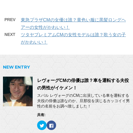
PREV
東急プラザCMの女優は誰？黄色い服に黒髪ロングヘ
アーの女性がかわいい！
NEXT
ツタヤプレミアムCMの女性モデルは誰？歌う女の子
がかわいい！
NEW ENTRY
レヴォーグCMの俳優は誰？車を運転する夫役
の男性がイケメン！
スバル レヴォーグのCMに出演している車を運転する
夫役の俳優は誰なのか、旦那役を演じるカッコイイ男
性の名前をお調べ致しました！
共有:
ク
F
リ
a
ッ
c