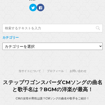
ま
し
ク
す
い
し
)
ク
F
ウ
て
リ
a
ィ
く
ッ
c
ン
だ
ク
e
ド
さ
し
b
ウ
い
て
o
で
(
T
o
開
新
w
k
き
し
i
で
ま
い
t
共
す
ウ
t
有
)
ィ
カテゴリー
e
す
ン
r
る
ド
で
に
カ
ウ
共
は
で
有
ク
テ
開
(
リ
き
ゴ
新
ッ
ま
し
ク
す
リ
い
し
)
ウ
て
ー
ィ
く
ン
だ
当サイトについて
プロフィール
お問い合わせ
ド
さ
ウ
い
で
(
開
新
ステップワゴンスパーダCMソングの曲名
き
し
ま
い
と歌手名は？BGMの洋楽が最高！
す
ウ
)
ィ
ン
ド
CMの女性や男性は誰？CMソングの曲名や歌手をご紹介！
ウ
で