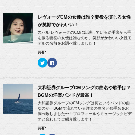
ク
e
し
b
て
o
T
o
w
k
レヴォーグCMの女優は誰？妻役を演じる女性
i
で
t
共
が笑顔でかわいい！
t
有
e
す
スバル レヴォーグのCMに出演している助手席から手
r
る
を振る妻役の女優は誰なのか、笑顔がかわいい女性モ
で
に
共
は
デルの名前をお調べ致しました！
有
ク
(
リ
共有:
新
ッ
し
ク
い
し
ク
F
ウ
て
リ
a
ィ
く
ッ
c
ン
だ
ク
e
ド
さ
し
b
ウ
い
て
o
で
(
T
o
開
新
w
k
大和証券グループCMソングの曲名や歌手は？
き
し
i
で
ま
い
t
共
BGMの洋楽バンドが最高！
す
ウ
t
有
)
ィ
e
す
大和証券グループのCMソングは何というバンドの曲
ン
r
る
ド
なのか、BGMで流れている洋楽の曲名と歌手名をお
で
に
ウ
共
は
調べ致しました〜！プロフィールやミュージックビデ
で
有
ク
開
オと合わせてご紹介致します！
(
リ
き
新
ッ
ま
し
ク
共有:
す
い
し
)
ウ
て