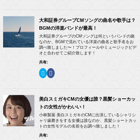
ッ
c
ン
だ
ク
e
ド
さ
し
b
ウ
い
て
o
で
(
T
o
開
新
w
k
大和証券グループCMソングの曲名や歌手は？
き
し
i
で
ま
い
t
共
BGMの洋楽バンドが最高！
す
ウ
t
有
)
ィ
e
す
大和証券グループのCMソングは何というバンドの曲
ン
r
る
ド
なのか、BGMで流れている洋楽の曲名と歌手名をお
で
に
ウ
共
は
調べ致しました〜！プロフィールやミュージックビデ
で
有
ク
開
オと合わせてご紹介致します！
(
リ
き
新
ッ
ま
し
ク
共有:
す
い
し
)
ウ
て
ィ
く
ク
F
ン
だ
リ
a
ド
さ
ッ
c
ウ
い
ク
e
で
(
し
b
開
新
て
o
き
し
T
o
ま
い
w
k
美白スミガキCMの女優は誰？黒髪ショーカッ
す
ウ
i
で
)
ィ
t
共
トの女性がかわいい！
ン
t
有
ド
e
す
小林製薬 美白スミガキのCMに出演しているシャリシ
ウ
r
る
ャリ歯磨きをする女優は誰なのか、黒髪ショートカッ
で
で
に
開
共
は
トの女性モデルの名前をお調べ致しました！
き
有
ク
ま
(
リ
共有:
す
新
ッ
)
し
ク