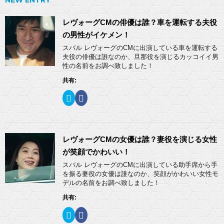
レヴォーグCMの俳優は誰？車を運転する夫役
の男性がイケメン！
スバル レヴォーグのCMに出演している車を運転する
夫役の俳優は誰なのか、旦那役を演じるカッコイイ男
性の名前をお調べ致しました！
共有:
ク
F
リ
a
ッ
c
ク
e
し
b
て
o
T
o
w
k
レヴォーグCMの女優は誰？妻役を演じる女性
i
で
t
共
が笑顔でかわいい！
t
有
e
す
スバル レヴォーグのCMに出演している助手席から手
r
る
を振る妻役の女優は誰なのか、笑顔がかわいい女性モ
で
に
共
は
デルの名前をお調べ致しました！
有
ク
(
リ
共有:
新
ッ
し
ク
い
し
ク
F
ウ
て
リ
a
ィ
く