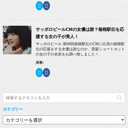
い
し
ク
F
ウ
て
リ
a
ィ
く
ッ
c
ン
だ
ク
e
ド
さ
し
b
ウ
い
て
o
で
(
T
o
開
新
w
k
サッポロビールCMの女優は誰？箱根駅伝を応
き
し
i
で
ま
い
t
共
援する女の子が美人！
す
ウ
t
有
)
ィ
e
す
サッポロビール 第94回箱根駅伝のCMに出演の箱根駅
ン
r
る
ド
伝の応援をする女優は誰なのか、黒髪ショートカット
で
に
ウ
共
は
の女の子の名前をお調べ致しました！
で
有
ク
開
(
リ
き
共有:
新
ッ
ま
し
ク
す
い
し
)
ク
F
ウ
て
リ
a
ィ
く
ッ
c
ン
だ
ク
e
ド
さ
し
b
ウ
い
て
o
で
(
T
o
開
新
w
k
き
し
i
で
ま
い
t
共
す
ウ
t
有
)
ィ
カテゴリー
e
す
ン
r
る
ド
で
に
カ
ウ
共
は
で
有
ク
テ
開
(
リ