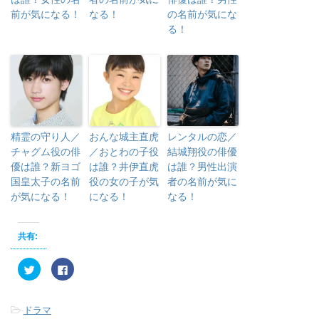
前が気になる！
なる！
の名前が気にな
る！
精霊の守り人／
おんな城主直虎
レンタルの恋／
チャグム役の俳
／おとわの子役
結城翔役の俳優
優は誰？新ヨゴ
は誰？井伊直虎
は誰？男性出演
国皇太子の名前
役の女の子が気
者の名前が気に
が気になる！
になる！
なる！
共有:
ク
F
リ
a
ッ
c
ク
e
し
b
-
ドラマ
て
o
T
o