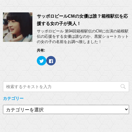
ク
e
ド
さ
し
b
ウ
い
て
o
で
(
T
o
開
新
w
k
サッポロビールCMの女優は誰？箱根駅伝を応
き
し
i
で
ま
い
t
共
援する女の子が美人！
す
ウ
t
有
)
ィ
e
す
サッポロビール 第94回箱根駅伝のCMに出演の箱根駅
ン
r
る
ド
伝の応援をする女優は誰なのか、黒髪ショートカット
で
に
ウ
共
は
の女の子の名前をお調べ致しました！
で
有
ク
開
(
リ
き
共有:
新
ッ
ま
し
ク
す
い
し
)
ク
F
ウ
て
リ
a
ィ
く
ッ
c
ン
だ
ク
e
ド
さ
し
b
ウ
い
て
o
で
(
T
o
開
新
w
k
き
し
i
で
ま
い
t
共
す
ウ
t
有
)
ィ
カテゴリー
e
す
ン
r
る
ド
で
に
カ
ウ
共
は
で
有
ク
テ
開
(
リ
き
ゴ
新
ッ
ま
し
ク
す
リ
い
し
)
ウ
て