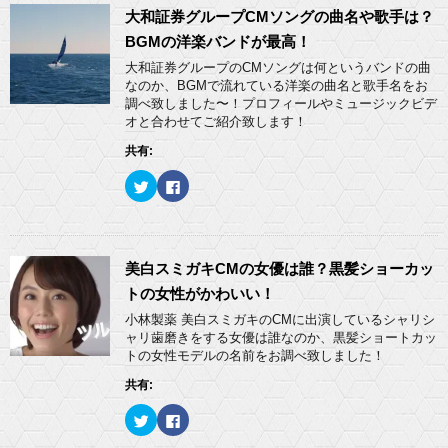
T
o
開
新
w
k
大和証券グループCMソングの曲名や歌手は？
き
し
i
で
ま
い
t
共
BGMの洋楽バンドが最高！
す
ウ
t
有
)
ィ
e
す
大和証券グループのCMソングは何というバンドの曲
ン
r
る
ド
なのか、BGMで流れている洋楽の曲名と歌手名をお
で
に
ウ
共
は
調べ致しました〜！プロフィールやミュージックビデ
で
有
ク
開
オと合わせてご紹介致します！
(
リ
き
新
ッ
ま
し
ク
共有:
す
い
し
)
ウ
て
ィ
く
ク
F
ン
だ
リ
a
ド
さ
ッ
c
ウ
い
ク
e
で
(
し
b
開
新
て
o
き
し
T
o
ま
い
w
k
美白スミガキCMの女優は誰？黒髪ショーカッ
す
ウ
i
で
)
ィ
t
共
トの女性がかわいい！
ン
t
有
ド
e
す
小林製薬 美白スミガキのCMに出演しているシャリシ
ウ
r
る
ャリ歯磨きをする女優は誰なのか、黒髪ショートカッ
で
で
に
開
共
は
トの女性モデルの名前をお調べ致しました！
き
有
ク
ま
(
リ
共有:
す
新
ッ
)
し
ク
い
し
ク
F
ウ
て
リ
a
ィ
く
ッ
c
ン
だ