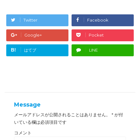
w
k
i
で
t
共
t
有
e
す
Twitter
Facebook
r
る
で
に
共
は
有
ク
Google+
Pocket
(
リ
新
ッ
し
ク
い
し
B!
はてブ
LINE
ウ
て
ィ
く
ン
だ
ド
さ
ウ
い
で
(
開
新
き
し
ま
い
す
ウ
)
ィ
ン
ド
ウ
Message
で
開
き
メールアドレスが公開されることはありません。
*
が付
ま
す
いている欄は必須項目です
)
コメント