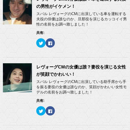
の男性がイケメン！
スバル レヴォーグのCMに出演している車を運転する
夫役の俳優は誰なのか、旦那役を演じるカッコイイ男
性の名前をお調べ致しました！
共有:
ク
F
リ
a
ッ
c
ク
e
し
b
て
o
T
o
w
k
レヴォーグCMの女優は誰？妻役を演じる女性
i
で
t
共
が笑顔でかわいい！
t
有
e
す
スバル レヴォーグのCMに出演している助手席から手
r
る
を振る妻役の女優は誰なのか、笑顔がかわいい女性モ
で
に
共
は
デルの名前をお調べ致しました！
有
ク
(
リ
共有:
新
ッ
し
ク
い
し
ク
F
ウ
て
リ
a
ィ
く
ッ
c
ン
だ
ク
e
ド
さ
し
b
ウ
い
て
o
で
(