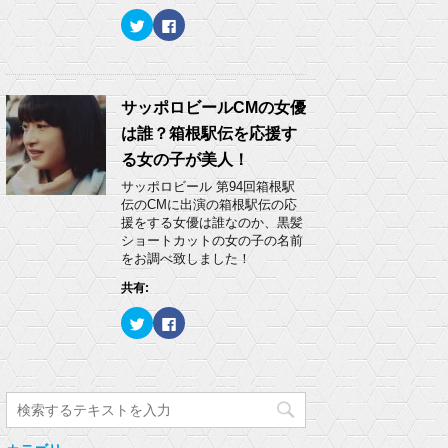
ウ
い
ク
F
で
(
リ
a
開
新
ッ
c
き
し
ク
e
ま
い
し
b
す
ウ
て
o
)
ィ
T
o
ン
w
k
サッポロビールCMの女優
ド
i
で
ウ
t
共
で
は誰？箱根駅伝を応援す
t
有
開
e
す
き
る女の子が美人！
r
る
ま
で
に
す
サッポロビール 第94回箱根駅
共
は
)
有
ク
伝のCMに出演の箱根駅伝の応
(
リ
援をする女優は誰なのか、黒髪
新
ッ
し
ク
ショートカットの女の子の名前
い
し
をお調べ致しました！
ウ
て
ィ
く
ン
だ
共有:
ド
さ
ウ
い
ク
F
で
(
リ
a
開
新
ッ
c
き
し
ク
e
ま
い
し
b
す
ウ
て
o
)
ィ
T
o
ン
w
k
ド
i
で
ウ
t
共
で
t
有
開