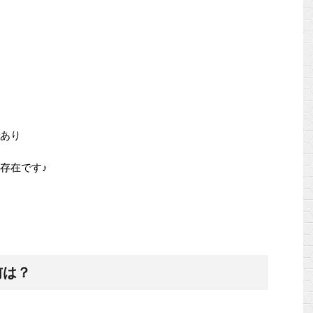
であり
分的存在です♪
前は？