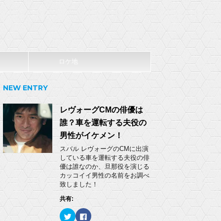
ロケ地
NEW ENTRY
レヴォーグCMの俳優は
誰？車を運転する夫役の
男性がイケメン！
スバル レヴォーグのCMに出演
している車を運転する夫役の俳
優は誰なのか、旦那役を演じる
カッコイイ男性の名前をお調べ
致しました！
共有:
ク
F
リ
a