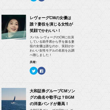
ッ
c
ク
e
し
b
て
o
T
o
w
k
レヴォーグCMの女優は
i
で
t
共
誰？妻役を演じる女性が
t
有
e
す
笑顔でかわいい！
r
る
で
に
スバル レヴォーグのCMに出演
共
は
有
ク
している助手席から手を振る妻
(
リ
役の女優は誰なのか、笑顔がか
新
ッ
し
ク
わいい女性モデルの名前をお調
い
し
べ致しました！
ウ
て
ィ
く
ン
だ
共有:
ド
さ
ウ
い
ク
F
で
(
リ
a
開
新
ッ
c
き
し
ク
e
ま
い
し
b
す
ウ
て
o
)
ィ
T
o
ン
w
k
大和証券グループCMソン
ド
i
で
ウ
t
共
で
グの曲名や歌手は？BGM
t
有
開
e
す
き
の洋楽バンドが最高！
r
る
ま
で
に
す