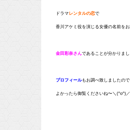
ドラマ
レンタルの恋
で
香川アケミ役を演じる女優の名前をお
金田彩奈さん
であることが分かりまし
プロフィール
もお調べ致しましたので
よかったら御覧くださいね〜＼(^o^)