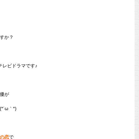
すか？
テレビドラマです♪
優が
´ω｀*)
の恋
で