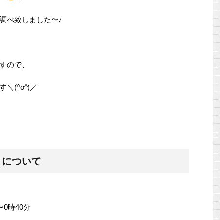
調べ致しました〜♪
すので、
(^o^)／
ミについて
〜0時40分