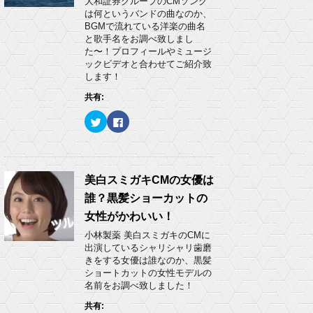
大和証券グループのCMソング
共
は
)
有
ク
は何というバンドの曲なのか、
(
リ
BGMで流れている洋楽の曲名
新
ッ
し
ク
と歌手名をお調べ致しまし
い
し
た〜！プロフィールやミュージ
ウ
て
ィ
く
ックビデオと合わせてご紹介致
ン
だ
します！
ド
さ
ウ
い
で
(
共有:
開
新
き
し
ク
F
ま
い
リ
a
す
ウ
ッ
c
)
ィ
ク
e
ン
し
b
ド
て
o
ウ
T
o
で
w
k
美白スミガキCMの女優は
開
i
で
き
t
共
ま
誰？黒髪ショーカットの
t
有
す
e
す
)
女性がかわいい！
r
る
で
に
小林製薬 美白スミガキのCMに
共
は
有
ク
出演しているシャリシャリ歯磨
(
リ
きをする女優は誰なのか、黒髪
新
ッ
し
ク
ショートカットの女性モデルの
い
し
名前をお調べ致しました！
ウ
て
ィ
く
ン
だ
共有:
ド
さ