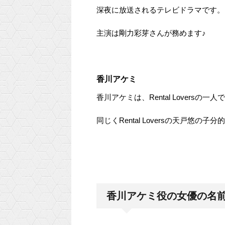
深夜に放送されるテレビドラマです。
主演は剛力彩芽さんが務めます♪
香川アケミ
香川アケミは、Rental Loversの一人
同じくRental Loversの天戸悠の子
香川アケミ役の女優の名