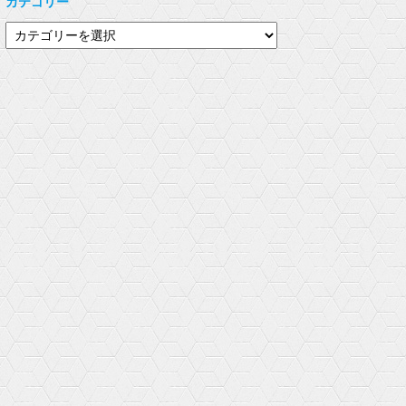
カテゴリー
e
す
き
r
る
ま
で
に
す
カ
共
は
)
有
ク
テ
(
リ
新
ッ
ゴ
し
ク
い
し
リ
ウ
て
ィ
く
ー
ン
だ
ド
さ
ウ
い
で
(
開
新
き
し
ま
い
す
ウ
)
ィ
ン
ド
ウ
で
開
き
ま
す
)