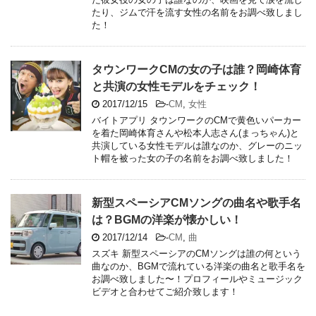
たり、ジムで汗を流す女性の名前をお調べ致しまし
た！
タウンワークCMの女の子は誰？岡崎体育
と共演の女性モデルをチェック！
2017/12/15
-
CM
,
女性
バイトアプリ タウンワークのCMで黄色いパーカー
を着た岡崎体育さんや松本人志さん(まっちゃん)と
共演している女性モデルは誰なのか、グレーのニッ
ト帽を被った女の子の名前をお調べ致しました！
新型スペーシアCMソングの曲名や歌手名
は？BGMの洋楽が懐かしい！
2017/12/14
-
CM
,
曲
スズキ 新型スペーシアのCMソングは誰の何という
曲なのか、BGMで流れている洋楽の曲名と歌手名を
お調べ致しました〜！プロフィールやミュージック
ビデオと合わせてご紹介致します！