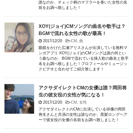
誰なのか、チェック柄のマフラーを巻いた女性の名
前をお調べ致しました！
XOY(ジョイ)CMソングの曲名や歌手は？
BGMで流れる女性の歌が最高！
2017/12/20
-
CM
,
曲
眼鏡をかけた広瀬アリスさんが出演している無料マ
ンガアプリ XOY(ジョイ)のCMソングは誰の何とい
う曲なのか、BGMで流れている挿入歌の曲名と歌手
名をお調べ致しました！プロフィールやミュージッ
クビデオと合わせてご紹介致します！
アクサダイレクトCMの女優は誰？岡田将
生の彼女役の女性が気になる！
2017/12/20
-
CM
,
女性
アクサダイレクトのCMに出演している俳優の岡田
将生さんと共演の女性は誰なのか、黒髪ロングヘア
ーで彼女役の女優の名前をお調べ致しました！