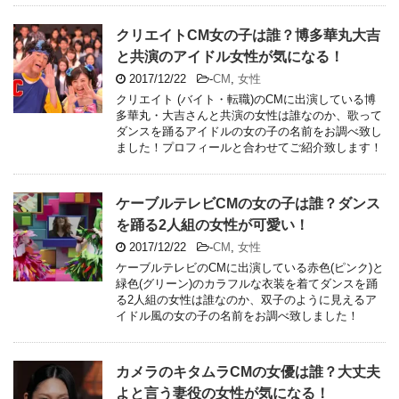
クリエイトCM女の子は誰？博多華丸大吉
と共演のアイドル女性が気になる！
2017/12/22
-
CM
,
女性
クリエイト (バイト・転職)のCMに出演している博
多華丸・大吉さんと共演の女性は誰なのか、歌って
ダンスを踊るアイドルの女の子の名前をお調べ致し
ました！プロフィールと合わせてご紹介致します！
ケーブルテレビCMの女の子は誰？ダンス
を踊る2人組の女性が可愛い！
2017/12/22
-
CM
,
女性
ケーブルテレビのCMに出演している赤色(ピンク)と
緑色(グリーン)のカラフルな衣装を着てダンスを踊
る2人組の女性は誰なのか、双子のように見えるア
イドル風の女の子の名前をお調べ致しました！
カメラのキタムラCMの女優は誰？大丈夫
よと言う妻役の女性が気になる！