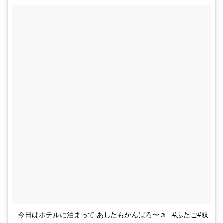
. 今日はホテルに泊まって あしたもがんばろ〜☺︎ . #ふたご#双