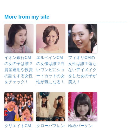
More from my site
イオン銀行CM
エルペインCM
フィオリCMの
の女の子は誰？
の女優は誰？白
女性は誰？落ち
資産運用や投資
いワンピにショ
ないアイメイク
の話をする女性
ートカットの女
をした女の子が
をチェック！
性が気になる！
美人！
クリエイトCM
クローバフレン
ゆめバーゲン