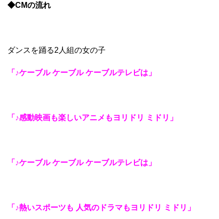
◆CMの流れ
ダンスを踊る2人組の女の子
「♪ケーブル ケーブル ケーブルテレビは」
「♪感動映画も楽しいアニメもヨリドリ ミドリ」
「♪ケーブル ケーブル ケーブルテレビは」
「♪熱いスポーツも 人気のドラマもヨリドリ ミドリ」