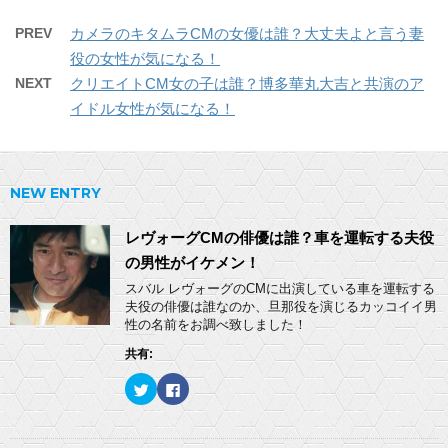
PREV
カメラのキタムラCMの女優は誰？大丈夫よと言う妻
役の女性が気になる！
NEXT
クリエイトCM女の子は誰？博多華丸大吉と共演のア
イドル女性が気になる！
NEW ENTRY
レヴォーグCMの俳優は誰？車を運転する夫役
の男性がイケメン！
スバル レヴォーグのCMに出演している車を運転する
夫役の俳優は誰なのか、旦那役を演じるカッコイイ男
性の名前をお調べ致しました！
共有:
ク
F
リ
a
ッ
c
ク
e
し
b
て
o