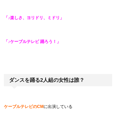
「♪楽しさ、ヨリドリ、ミドリ」
「♪ケーブルテレビ 踊ろう！」
ダンスを踊る2人組の女性は誰？
ケーブルテレビのCM
に出演している