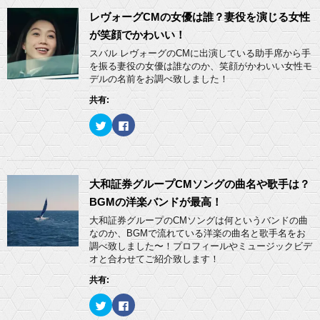
T
o
w
k
レヴォーグCMの女優は誰？妻役を演じる女性
i
で
t
共
が笑顔でかわいい！
t
有
e
す
スバル レヴォーグのCMに出演している助手席から手
r
る
を振る妻役の女優は誰なのか、笑顔がかわいい女性モ
で
に
共
は
デルの名前をお調べ致しました！
有
ク
(
リ
共有:
新
ッ
し
ク
い
し
ク
F
ウ
て
リ
a
ィ
く
ッ
c
ン
だ
ク
e
ド
さ
し
b
ウ
い
て
o
で
(
T
o
開
新
w
k
大和証券グループCMソングの曲名や歌手は？
き
し
i
で
ま
い
t
共
BGMの洋楽バンドが最高！
す
ウ
t
有
)
ィ
e
す
大和証券グループのCMソングは何というバンドの曲
ン
r
る
ド
なのか、BGMで流れている洋楽の曲名と歌手名をお
で
に
ウ
共
は
調べ致しました〜！プロフィールやミュージックビデ
で
有
ク
開
オと合わせてご紹介致します！
(
リ
き
新
ッ
ま
し
ク
共有:
す
い
し
)
ウ
て
ィ
く
ク
F
ン
だ
リ
a
ド
さ