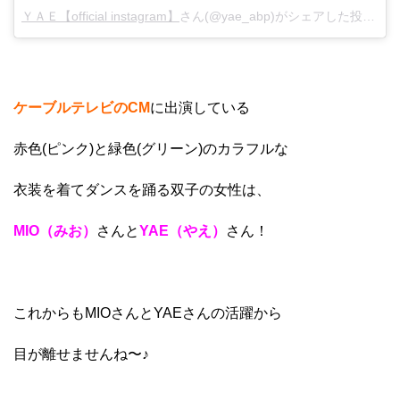
ＹＡＥ【official instagram】
さん(@yae_abp)がシェアした投稿 -
1
ケーブルテレビのCM
に出演している
赤色(ピンク)と緑色(グリーン)のカラフルな
衣装を着て
ダンスを踊る双子の女性は、
MIO（みお）
さんと
YAE（やえ）
さん！
これからもMIOさんとYAEさんの活躍から
目が離せませんね〜♪