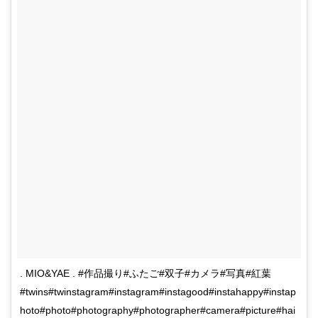
. MIO&YAE . #作品撮り#ふたご#双子#カメラ#写真#紅葉
#twins#twinstagram#instagram#instagood#instahappy#instap
hoto#photo#photography#photographer#camera#picture#hai