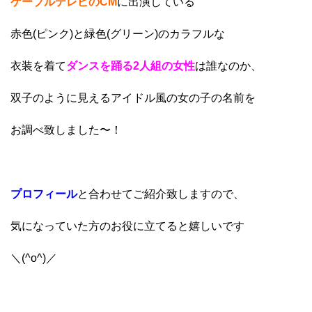
ケーブルテレビのCM
に出演している
赤色(ピンク)と緑色(グリーン)のカラフルな
衣装を着て
ダンスを踊る2人組の女性
は誰なのか、
双子のように見えるアイドル風の女の子の名前を
お調べ致しました〜！
プロフィール
と合わせてご紹介致しますので、
気になっていた方のお役に立てると嬉しいです
＼(^o^)／