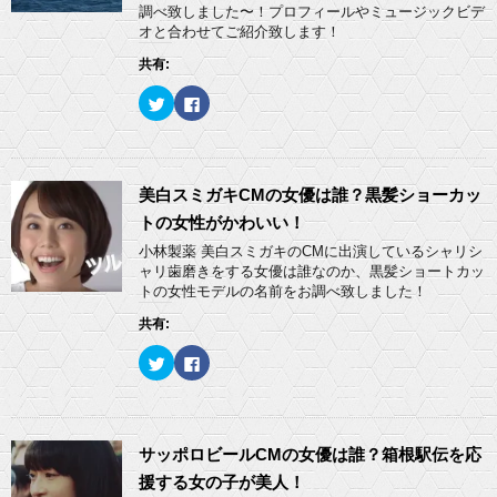
共
は
調べ致しました〜！プロフィールやミュージックビデ
で
有
ク
開
オと合わせてご紹介致します！
(
リ
き
新
ッ
ま
し
ク
共有:
す
い
し
)
ウ
て
ィ
く
ク
F
ン
だ
リ
a
ド
さ
ッ
c
ウ
い
ク
e
で
(
し
b
開
新
て
o
き
し
T
o
ま
い
w
k
美白スミガキCMの女優は誰？黒髪ショーカッ
す
ウ
i
で
)
ィ
t
共
トの女性がかわいい！
ン
t
有
ド
e
す
小林製薬 美白スミガキのCMに出演しているシャリシ
ウ
r
る
ャリ歯磨きをする女優は誰なのか、黒髪ショートカッ
で
で
に
開
共
は
トの女性モデルの名前をお調べ致しました！
き
有
ク
ま
(
リ
共有:
す
新
ッ
)
し
ク
い
し
ク
F
ウ
て
リ
a
ィ
く
ッ
c
ン
だ
ク
e
ド
さ
し
b
ウ
い
て
o
で
(
T
o
開
新
w
k
サッポロビールCMの女優は誰？箱根駅伝を応
き
し
i
で
ま
い
t
共
援する女の子が美人！
す
ウ
t
有