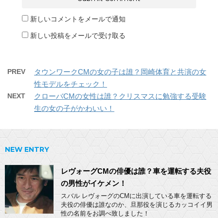
新しいコメントをメールで通知
新しい投稿をメールで受け取る
PREV
タウンワークCMの女の子は誰？岡崎体育と共演の女
性モデルをチェック！
NEXT
クローバCMの女性は誰？クリスマスに勉強する受験
生の女の子がかわいい！
NEW ENTRY
レヴォーグCMの俳優は誰？車を運転する夫役
の男性がイケメン！
スバル レヴォーグのCMに出演している車を運転する
夫役の俳優は誰なのか、旦那役を演じるカッコイイ男
性の名前をお調べ致しました！