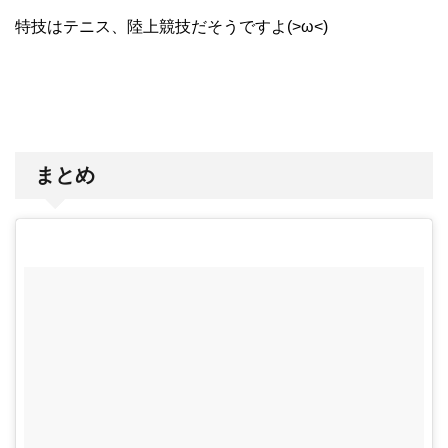
特技はテニス、陸上競技だそうですよ(>ω<)
まとめ