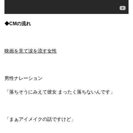
◆CMの流れ
映画を見て涙を流す女性
男性ナレーション
「落ちそうにみえて彼女 まったく落ちないんです」
「まぁアイメイクの話ですけど」