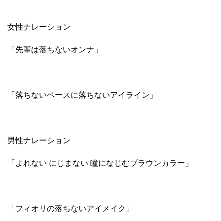
女性ナレーション
「先輩は落ちないオンナ」
「落ちないペースに落ちないアイライン」
男性ナレーション
「よれない にじまない 瞳になじむブラウンカラー」
「フィオリの落ちないアイメイク」