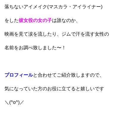
落ちないアイメイク(マスカラ・アイライナー)
をした
彼女役の女の子
は誰なのか、
映画を見て涙を流したり、ジムで汗を流す女性の
名前をお調べ致しました〜！
プロフィール
と合わせてご紹介致しますので、
気になっていた方のお役に立てると嬉しいです
＼(^o^)／