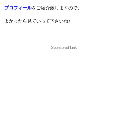
プロフィール
をご紹介致しますので、
よかったら見ていって下さいね♪
Sponsored Link