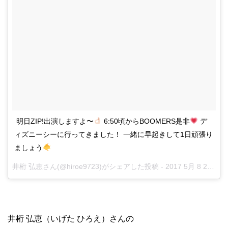
ㅤㅤㅤㅤㅤㅤㅤㅤㅤㅤㅤㅤㅤ 明日ZIP!出演しますよ〜
6:50頃からBOOMERS是非
デ
ィズニーシーに行ってきました！ 一緒に早起きして1日頑張り
ましょう
井桁 弘恵さん(@hiroe9723)がシェアした投稿 -
2017 5月 8 2:55午前 PDT
井桁 弘恵（いげた ひろえ）さんの