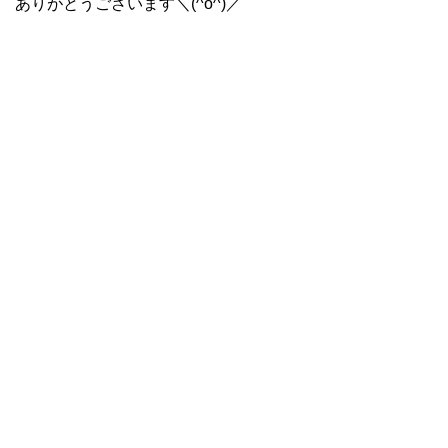
ありがとうございます＼(^o^)／