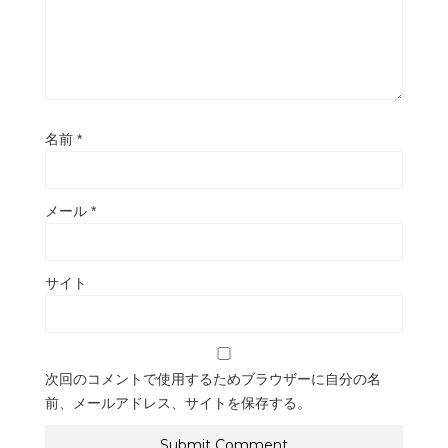
名前
*
メール
*
サイト
次回のコメントで使用するためブラウザーに自分の名
前、メールアドレス、サイトを保存する。