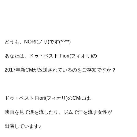
どうも、NORI(ノリ)です(*^^*)
あなたは、ドゥ・ベスト Fiori(フィオリ)の
2017年新CMが放送されているのをご存知ですか？
ドゥ・ベスト Fiori(フィオリ)のCMには、
映画を見て涙を流したり、ジムで汗を流す女性が
出演しています♪