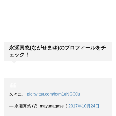
永瀬真悠(ながせまゆ)のプロフィールをチ
ェック！
久々に。
pic.twitter.com/hxm1eNGOJu
— 永瀬真悠 (@_mayunagase_)
2017年10月24日