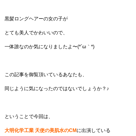
黒髪ロングヘアーの女の子が
とても美人でかわいいので、
一体誰なのか気になりましたよ〜(*´ω｀*)
この記事を御覧頂いているあなたも、
同じように気になったのではないでしょうか？♪
ということで今回は、
大明化学工業 天使の美肌水のCM
に出演している