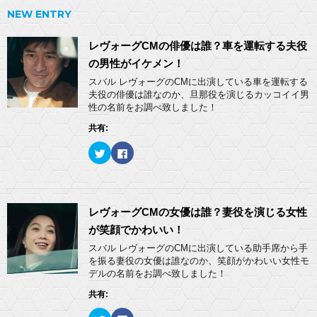
NEW ENTRY
レヴォーグCMの俳優は誰？車を運転する夫役
の男性がイケメン！
スバル レヴォーグのCMに出演している車を運転する
夫役の俳優は誰なのか、旦那役を演じるカッコイイ男
性の名前をお調べ致しました！
共有:
ク
F
リ
a
ッ
c
ク
e
し
b
て
o
T
o
w
k
レヴォーグCMの女優は誰？妻役を演じる女性
i
で
t
共
が笑顔でかわいい！
t
有
e
す
スバル レヴォーグのCMに出演している助手席から手
r
る
を振る妻役の女優は誰なのか、笑顔がかわいい女性モ
で
に
共
は
デルの名前をお調べ致しました！
有
ク
(
リ
共有:
新
ッ
し
ク
い
し
ク
F