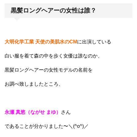
黒髪ロングヘアーの女性は誰？
大明化学工業 天使の美肌水のCM
に出演している
白い服を着て森の中を歩く女優は誰なのか、
黒髪ロングヘアーの女性モデルの名前を
お調べ致しましたところ、
永瀬 真悠（ながせ まゆ）
さん
であることが分かりました〜＼(^o^)／