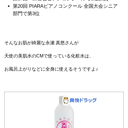
第20回 PIARAピアノコンクール 全国大会シニア
部門で第3位
そんなお肌が綺麗な永瀬 真悠さんが
天使の美肌水のCMで使っている化粧水は、
お風呂上がりなどに全身に使えるそうですよ♪