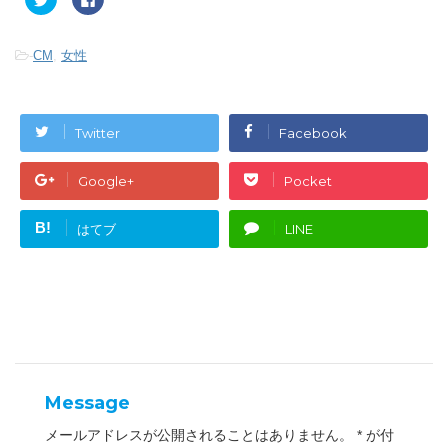
リ
a
ッ
c
ク
e
し
b
-
CM
,
女性
て
o
T
o
w
k
i
で
t
共
t
有
e
す
Twitter
Facebook
r
る
で
に
共
は
有
ク
Google+
Pocket
(
リ
新
ッ
し
ク
い
し
B!
はてブ
LINE
ウ
て
ィ
く
ン
だ
ド
さ
ウ
い
で
(
開
新
き
し
ま
い
す
ウ
)
ィ
ン
ド
ウ
Message
で
開
き
メールアドレスが公開されることはありません。
*
が付
ま