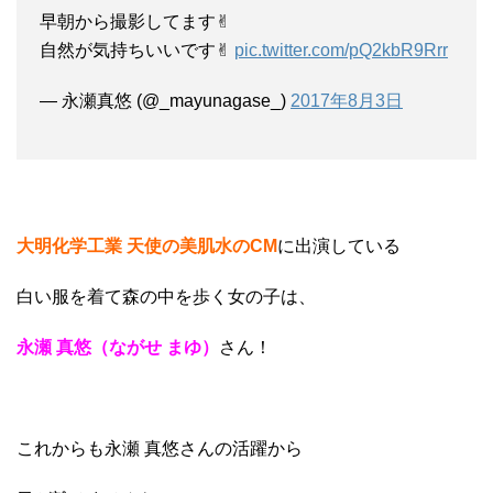
早朝から撮影してます✌︎
自然が気持ちいいです✌︎
pic.twitter.com/pQ2kbR9Rrr
— 永瀬真悠 (@_mayunagase_)
2017年8月3日
大明化学工業 天使の美肌水のCM
に出演している
白い服を着て森の中を歩く女の子は、
永瀬 真悠（ながせ まゆ）
さん！
これからも永瀬 真悠さんの活躍から