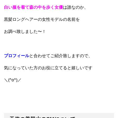
白い服を着て森の中を歩く女優
は誰なのか、
黒髪ロングヘアーの女性モデルの名前を
お調べ致しました〜！
プロフィール
と合わせてご紹介致しますので、
気になっていた方のお役に立てると嬉しいです
＼(^o^)／