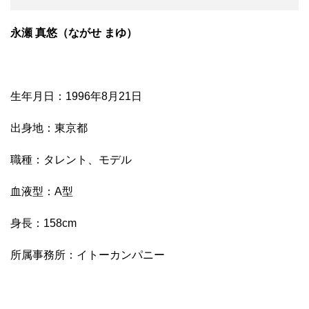
永瀬 真悠（ながせ まゆ）
生年月日：1996年8月21日
出身地：東京都
職種：タレント、モデル
血液型：A型
身長：158cm
所属事務所：イトーカンパニー