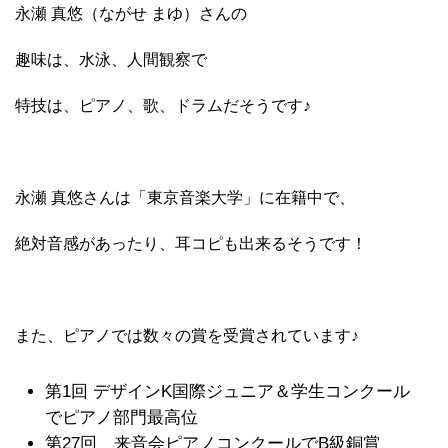
永瀬 真悠（ながせ まゆ）さんの
趣味は、水泳、人間観察で
特技は、ピアノ、歌、ドラムだそうです♪
永瀬 真悠さんは「東京音楽大学」に在籍中で、
絶対音感があったり、耳コピも出来るそうです！
また、ピアノでは数々の賞を受賞されています♪
第1回 デザインK国際ジュニア＆学生コンクール
でピアノ部門最高位
第27回 来音会ピアノコンクールでB級銅賞