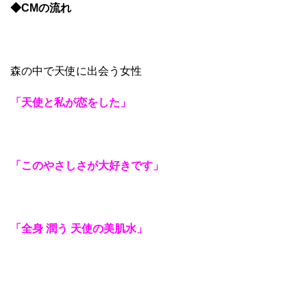
◆CMの流れ
森の中で天使に出会う女性
「天使と私が恋をした」
「このやさしさが大好きです」
「全身 潤う 天使の美肌水」