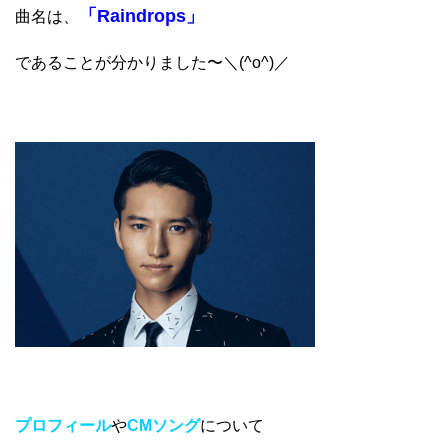
「Raindrops」
曲名は、
であることが分かりました〜＼(^o^)／
プロフィール
や
CMソング
について