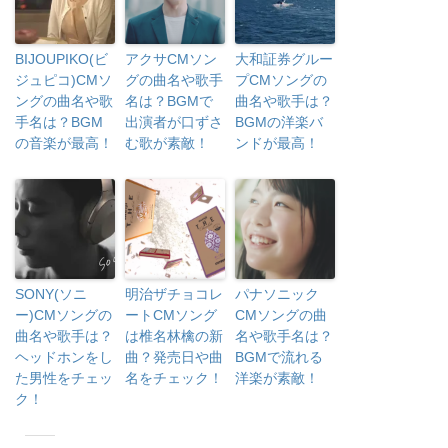
BIJOUPIKO(ビ
アクサCMソン
大和証券グルー
ジュピコ)CMソ
グの曲名や歌手
プCMソングの
ングの曲名や歌
名は？BGMで
曲名や歌手は？
手名は？BGM
出演者が口ずさ
BGMの洋楽バ
の音楽が最高！
む歌が素敵！
ンドが最高！
SONY(ソニ
明治ザチョコレ
パナソニック
ー)CMソングの
ートCMソング
CMソングの曲
曲名や歌手は？
は椎名林檎の新
名や歌手名は？
ヘッドホンをし
曲？発売日や曲
BGMで流れる
た男性をチェッ
名をチェック！
洋楽が素敵！
ク！