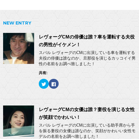
NEW ENTRY
レヴォーグCMの俳優は誰？車を運転する夫役
の男性がイケメン！
スバル レヴォーグのCMに出演している車を運転する
夫役の俳優は誰なのか、旦那役を演じるカッコイイ男
性の名前をお調べ致しました！
共有:
ク
F
リ
a
ッ
c
ク
e
し
b
て
o
T
o
w
k
レヴォーグCMの女優は誰？妻役を演じる女性
i
で
t
共
が笑顔でかわいい！
t
有
e
す
スバル レヴォーグのCMに出演している助手席から手
r
る
を振る妻役の女優は誰なのか、笑顔がかわいい女性モ
で
に
共
は
デルの名前をお調べ致しました！
有
ク