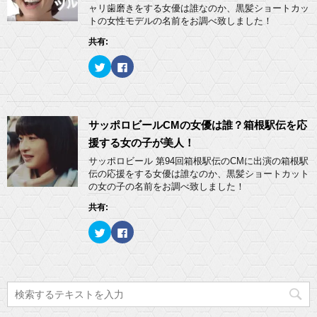
ウ
r
る
ャリ歯磨きをする女優は誰なのか、黒髪ショートカッ
で
で
に
開
共
は
トの女性モデルの名前をお調べ致しました！
き
有
ク
ま
(
リ
共有:
す
新
ッ
)
し
ク
い
し
ク
F
ウ
て
リ
a
ィ
く
ッ
c
ン
だ
ク
e
ド
さ
し
b
ウ
い
て
o
で
(
T
o
開
新
w
k
サッポロビールCMの女優は誰？箱根駅伝を応
き
し
i
で
ま
い
t
共
援する女の子が美人！
す
ウ
t
有
)
ィ
e
す
サッポロビール 第94回箱根駅伝のCMに出演の箱根駅
ン
r
る
ド
伝の応援をする女優は誰なのか、黒髪ショートカット
で
に
ウ
共
は
の女の子の名前をお調べ致しました！
で
有
ク
開
(
リ
き
共有:
新
ッ
ま
し
ク
す
い
し
)
ク
F
ウ
て
リ
a
ィ
く
ッ
c
ン
だ
ク
e
ド
さ
し
b
ウ
い
て
o
で
(
T
o
開
新
w
k
き
し
i
で
ま
い
t
共
す
ウ
t
有