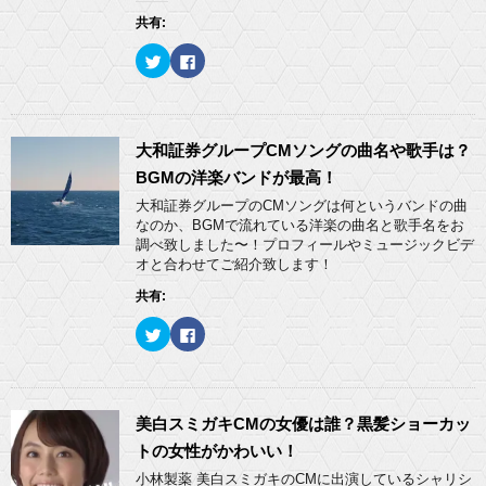
(
リ
共有:
新
ッ
し
ク
い
し
ク
F
ウ
て
リ
a
ィ
く
ッ
c
ン
だ
ク
e
ド
さ
し
b
ウ
い
て
o
で
(
T
o
開
新
w
k
大和証券グループCMソングの曲名や歌手は？
き
し
i
で
ま
い
t
共
BGMの洋楽バンドが最高！
す
ウ
t
有
)
ィ
e
す
大和証券グループのCMソングは何というバンドの曲
ン
r
る
ド
なのか、BGMで流れている洋楽の曲名と歌手名をお
で
に
ウ
共
は
調べ致しました〜！プロフィールやミュージックビデ
で
有
ク
開
オと合わせてご紹介致します！
(
リ
き
新
ッ
ま
し
ク
共有:
す
い
し
)
ウ
て
ィ
く
ク
F
ン
だ
リ
a
ド
さ
ッ
c
ウ
い
ク
e
で
(
し
b
開
新
て
o
き
し
T
o
ま
い
w
k
美白スミガキCMの女優は誰？黒髪ショーカッ
す
ウ
i
で
)
ィ
t
共
トの女性がかわいい！
ン
t
有
ド
e
す
小林製薬 美白スミガキのCMに出演しているシャリシ