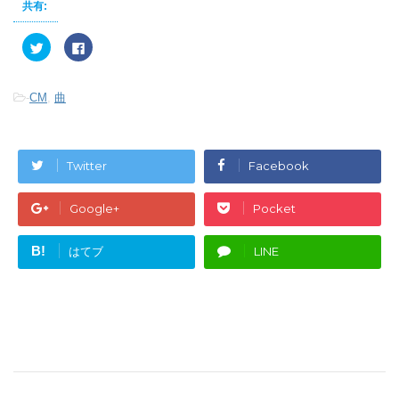
共有:
ク
F
リ
a
ッ
c
ク
e
し
b
-
CM
,
曲
て
o
T
o
w
k
i
で
t
共
t
有
e
す
Twitter
Facebook
r
る
で
に
共
は
有
ク
Google+
Pocket
(
リ
新
ッ
し
ク
い
し
B!
はてブ
LINE
ウ
て
ィ
く
ン
だ
ド
さ
ウ
い
で
(
開
新
き
し
ま
い
す
ウ
)
ィ
ン
ド
ウ