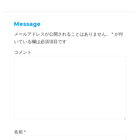
ま
い
す
ウ
)
ィ
ン
ド
ウ
Message
で
開
き
メールアドレスが公開されることはありません。
*
が付
ま
す
いている欄は必須項目です
)
コメント
名前
*