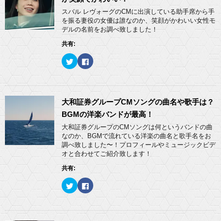
t
有
e
す
スバル レヴォーグのCMに出演している助手席から手
r
る
を振る妻役の女優は誰なのか、笑顔がかわいい女性モ
で
に
共
は
デルの名前をお調べ致しました！
有
ク
(
リ
共有:
新
ッ
し
ク
い
し
ク
F
ウ
て
リ
a
ィ
く
ッ
c
ン
だ
ク
e
ド
さ
し
b
ウ
い
て
o
で
(
T
o
開
新
w
k
大和証券グループCMソングの曲名や歌手は？
き
し
i
で
ま
い
t
共
BGMの洋楽バンドが最高！
す
ウ
t
有
)
ィ
e
す
大和証券グループのCMソングは何というバンドの曲
ン
r
る
ド
なのか、BGMで流れている洋楽の曲名と歌手名をお
で
に
ウ
共
は
調べ致しました〜！プロフィールやミュージックビデ
で
有
ク
開
オと合わせてご紹介致します！
(
リ
き
新
ッ
ま
し
ク
共有:
す
い
し
)
ウ
て
ィ
く
ク
F
ン
だ
リ
a
ド
さ
ッ
c
ウ
い
ク
e
で
(
し
b
開
新
て
o
き
し
T
o