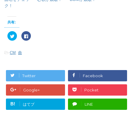
ク！
共有:
ク
F
リ
a
ッ
c
ク
e
し
b
-
CM
,
曲
て
o
T
o
w
k
i
で
t
共
t
有
e
す
Twitter
Facebook
r
る
で
に
共
は
有
ク
Google+
Pocket
(
リ
新
ッ
し
ク
い
し
B!
はてブ
LINE
ウ
て
ィ
く
ン
だ
ド
さ
ウ
い
で
(
開
新
き
し