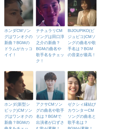
ホンダCMソン
ナチュラリCM
BIJOUPIKO(ビ
グはワンオクの
ソングは田口淳
ジュピコ)CMソ
新曲？BGMの
之介の新曲？
ングの曲名や歌
ドラムがカッコ
BGMの曲名や
手名は？BGM
イイ！
歌手名をチェッ
の音楽が最高！
ク！
ホンダ(新型シ
アクサCMソン
ゼクシィ縁結び
ビック)CMソン
グの曲名や歌手
カウンターCM
グはワンオクの
名は？BGMで
ソングの曲名と
新曲？BGMの
出演者が口ずさ
歌手名は？
曲名をチェッ
む歌が素敵！
BGMが素敵！