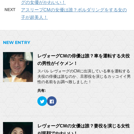
グの女優がかわいい！
NEXT
アスリープCMの女優は誰？ボルダリングをする女の
子が超美人！
NEW ENTRY
レヴォーグCMの俳優は誰？車を運転する夫役
の男性がイケメン！
スバル レヴォーグのCMに出演している車を運転する
夫役の俳優は誰なのか、旦那役を演じるカッコイイ男
性の名前をお調べ致しました！
共有:
ク
F
リ
a
ッ
c
ク
e
し
b
て
o
T
o
w
k
レヴォーグCMの女優は誰？妻役を演じる女性
i
で
t
共
が笑顔でかわいい！