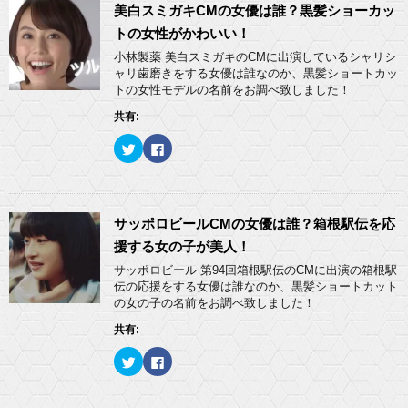
ま
い
w
k
美白スミガキCMの女優は誰？黒髪ショーカッ
す
ウ
i
で
)
ィ
t
共
トの女性がかわいい！
ン
t
有
ド
e
す
小林製薬 美白スミガキのCMに出演しているシャリシ
ウ
r
る
ャリ歯磨きをする女優は誰なのか、黒髪ショートカッ
で
で
に
開
共
は
トの女性モデルの名前をお調べ致しました！
き
有
ク
ま
(
リ
共有:
す
新
ッ
)
し
ク
い
し
ク
F
ウ
て
リ
a
ィ
く
ッ
c
ン
だ
ク
e
ド
さ
し
b
ウ
い
て
o
で
(
T
o
開
新
w
k
サッポロビールCMの女優は誰？箱根駅伝を応
き
し
i
で
ま
い
t
共
援する女の子が美人！
す
ウ
t
有
)
ィ
e
す
サッポロビール 第94回箱根駅伝のCMに出演の箱根駅
ン
r
る
ド
伝の応援をする女優は誰なのか、黒髪ショートカット
で
に
ウ
共
は
の女の子の名前をお調べ致しました！
で
有
ク
開
(
リ
き
共有:
新
ッ
ま
し
ク
す
い
し
)
ク
F
ウ
て
リ
a
ィ
く
ッ
c
ン
だ
ク
e
ド
さ
し
b
ウ
い