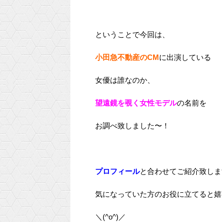
ということで今回は、
小田急不動産のCM
に出演している
女優は誰なのか、
望遠鏡を覗く女性モデル
の名前を
お調べ致しました〜！
プロフィール
と合わせてご紹介致しま
気になっていた方のお役に立てると嬉
＼(^o^)／