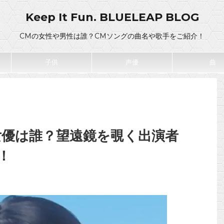
Keep It Fun. BLUELEAP BLOG
CMの女性や男性は誰？CMソングの曲名や歌手をご紹介！
子供
声優
曲
女優は誰？望遠鏡を覗く出演者
！