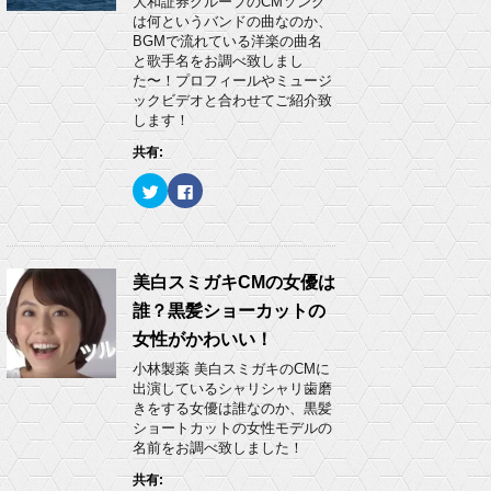
大和証券グループのCMソング
共
は
)
有
ク
は何というバンドの曲なのか、
(
リ
BGMで流れている洋楽の曲名
新
ッ
し
ク
と歌手名をお調べ致しまし
い
し
た〜！プロフィールやミュージ
ウ
て
ィ
く
ックビデオと合わせてご紹介致
ン
だ
します！
ド
さ
ウ
い
で
(
共有:
開
新
き
し
ク
F
ま
い
リ
a
す
ウ
ッ
c
)
ィ
ク
e
ン
し
b
ド
て
o
ウ
T
o
で
w
k
美白スミガキCMの女優は
開
i
で
き
t
共
ま
誰？黒髪ショーカットの
t
有
す
e
す
)
女性がかわいい！
r
る
で
に
小林製薬 美白スミガキのCMに
共
は
有
ク
出演しているシャリシャリ歯磨
(
リ
きをする女優は誰なのか、黒髪
新
ッ
し
ク
ショートカットの女性モデルの
い
し
名前をお調べ致しました！
ウ
て
ィ
く
ン
だ
共有:
ド
さ