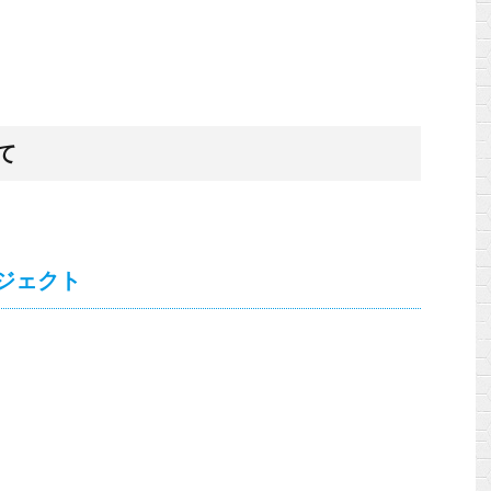
て
ジェクト