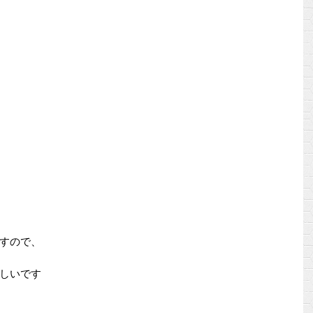
すので、
しいです