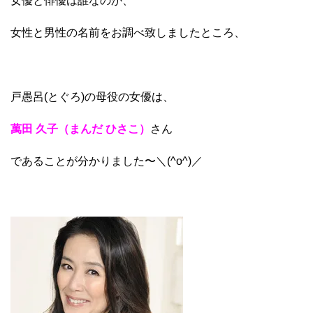
女優と俳優
は誰なのか、
女性と男性の名前をお調べ致しましたところ、
戸愚呂(とぐろ)の母役の女優は、
萬田 久子（まんだ ひさこ）
さん
であることが分かりました〜＼(^o^)／