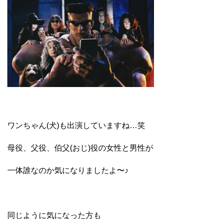
ワンちゃん(犬)も出演していますね…笑
母役、父役、伯父(おじ)役の女性と男性が
一体誰なのか気になりましたよ〜♪
同じように気になった方も