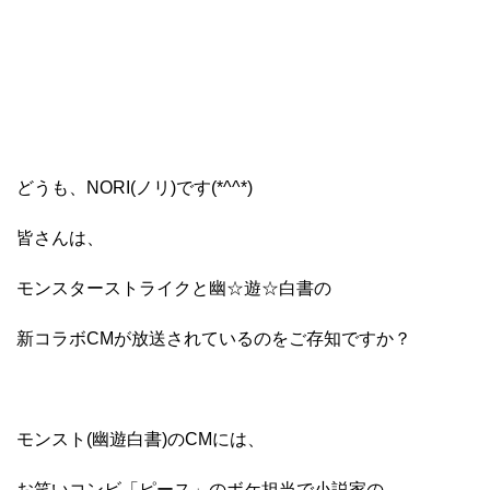
どうも、NORI(ノリ)です(*^^*)
皆さんは、
モンスターストライクと幽☆遊☆白書の
新コラボCMが放送されているのをご存知ですか？
モンスト(幽遊白書)のCMには、
お笑いコンビ「ピース」のボケ担当で小説家の