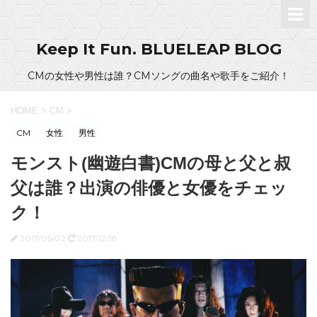
Keep It Fun. BLUELEAP BLOG
CMの女性や男性は誰？CMソングの曲名や歌手をご紹介！
HOME
>
CM
>
CM
女性
男性
モンスト(幽遊白書)CMの母と父と叔
父は誰？出演の俳優と女優をチェッ
ク！
2017/05/02
2017/12/18