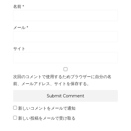
名前
*
メール
*
サイト
次回のコメントで使用するためブラウザーに自分の名
前、メールアドレス、サイトを保存する。
新しいコメントをメールで通知
新しい投稿をメールで受け取る