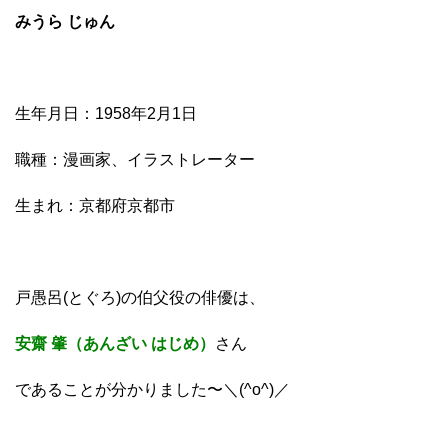
みうら じゅん
生年月日：1958年2月1日
職種：漫画家、イラストレーター
生まれ：京都府京都市
戸愚呂(とぐろ)の伯父役の俳優は、
安齋 肇（あんざい はじめ）
さん
であることが分かりました〜＼(^o^)／