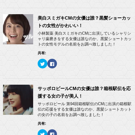
ウ
い
ク
e
で
(
し
b
開
新
て
o
き
し
T
o
ま
い
w
k
美白スミガキCMの女優は誰？黒髪ショーカッ
す
ウ
i
で
)
ィ
t
共
トの女性がかわいい！
ン
t
有
ド
e
す
小林製薬 美白スミガキのCMに出演しているシャリシ
ウ
r
る
ャリ歯磨きをする女優は誰なのか、黒髪ショートカッ
で
で
に
開
共
は
トの女性モデルの名前をお調べ致しました！
き
有
ク
ま
(
リ
共有:
す
新
ッ
)
し
ク
い
し
ク
F
ウ
て
リ
a
ィ
く
ッ
c
ン
だ
ク
e
ド
さ
し
b
ウ
い
て
o
で
(
T
o
開
新
w
k
サッポロビールCMの女優は誰？箱根駅伝を応
き
し
i
で
ま
い
t
共
援する女の子が美人！
す
ウ
t
有
)
ィ
e
す
サッポロビール 第94回箱根駅伝のCMに出演の箱根駅
ン
r
る
ド
伝の応援をする女優は誰なのか、黒髪ショートカット
で
に
ウ
共
は
の女の子の名前をお調べ致しました！
で
有
ク
開
(
リ
き
共有:
新
ッ
ま
し
ク
す
い
し
)
ク
F
ウ
て