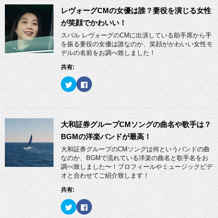
T
o
w
k
レヴォーグCMの女優は誰？妻役を演じる女性
i
で
t
共
が笑顔でかわいい！
t
有
e
す
スバル レヴォーグのCMに出演している助手席から手
r
る
を振る妻役の女優は誰なのか、笑顔がかわいい女性モ
で
に
共
は
デルの名前をお調べ致しました！
有
ク
(
リ
共有:
新
ッ
し
ク
い
し
ク
F
ウ
て
リ
a
ィ
く
ッ
c
ン
だ
ク
e
ド
さ
し
b
ウ
い
て
o
で
(
T
o
開
新
w
k
大和証券グループCMソングの曲名や歌手は？
き
し
i
で
ま
い
t
共
BGMの洋楽バンドが最高！
す
ウ
t
有
)
ィ
e
す
大和証券グループのCMソングは何というバンドの曲
ン
r
る
ド
なのか、BGMで流れている洋楽の曲名と歌手名をお
で
に
ウ
共
は
調べ致しました〜！プロフィールやミュージックビデ
で
有
ク
開
オと合わせてご紹介致します！
(
リ
き
新
ッ
ま
し
ク
共有:
す
い
し
)
ウ
て
ィ
く
ク
F
ン
だ
リ
a
ド
さ
ッ
c