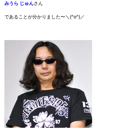
みうら じゅん
さん
であることが分かりました〜＼(^o^)／