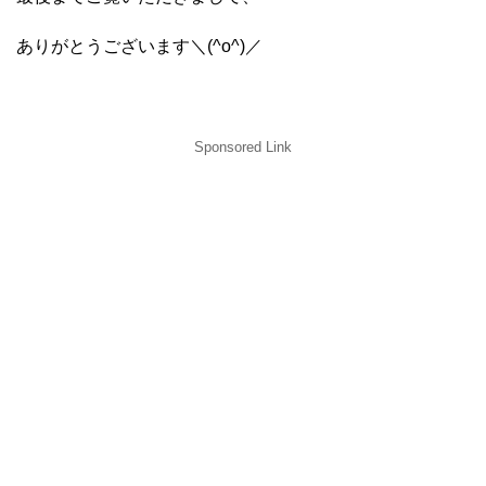
ありがとうございます＼(^o^)／
Sponsored Link