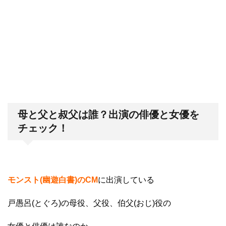
母と父と叔父は誰？出演の俳優と女優を
チェック！
モンスト(幽遊白書)のCM
に出演している
戸愚呂(とぐろ)の母役、父役、伯父(おじ)役の