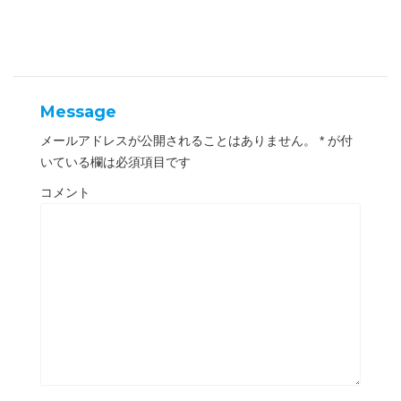
ウ
い
で
(
開
新
き
し
ま
い
す
ウ
)
ィ
ン
ド
ウ
Message
で
開
き
メールアドレスが公開されることはありません。
*
が付
ま
す
いている欄は必須項目です
)
コメント