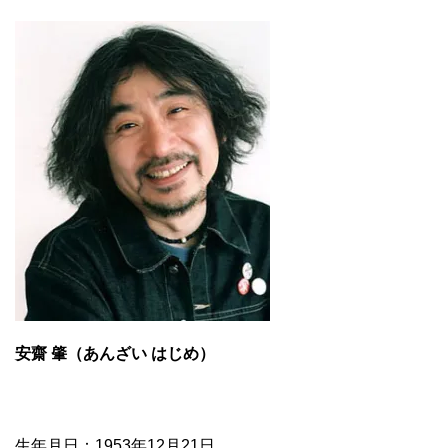
安齋 肇（あんざい はじめ）
生年月日：1953年12月21日