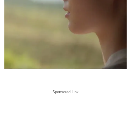
Sponsored Link