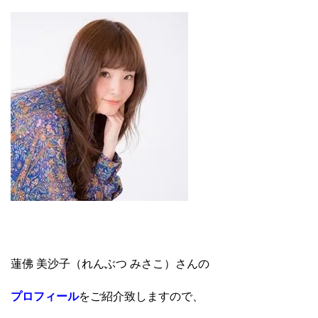
蓮佛 美沙子（れんぶつ みさこ）さんの
プロフィール
をご紹介致しますので、