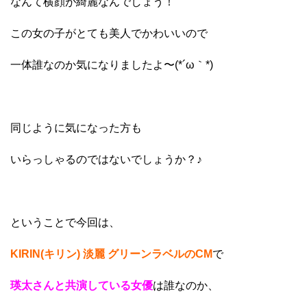
なんて横顔が綺麗なんでしょう！
この女の子がとても美人でかわいいので
一体誰なのか気になりましたよ〜(*´ω｀*)
同じように気になった方も
いらっしゃるのではないでしょうか？♪
ということで今回は、
KIRIN(キリン) 淡麗 グリーンラベルのCM
で
瑛太さんと共演している女優
は誰なのか、