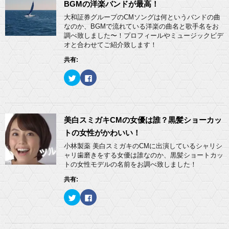
t
共
BGMの洋楽バンドが最高！
す
ウ
t
有
)
ィ
e
す
大和証券グループのCMソングは何というバンドの曲
ン
r
る
ド
なのか、BGMで流れている洋楽の曲名と歌手名をお
で
に
ウ
共
は
調べ致しました〜！プロフィールやミュージックビデ
で
有
ク
開
オと合わせてご紹介致します！
(
リ
き
新
ッ
ま
し
ク
共有:
す
い
し
)
ウ
て
ィ
く
ク
F
ン
だ
リ
a
ド
さ
ッ
c
ウ
い
ク
e
で
(
し
b
開
新
て
o
き
し
T
o
ま
い
w
k
美白スミガキCMの女優は誰？黒髪ショーカッ
す
ウ
i
で
)
ィ
t
共
トの女性がかわいい！
ン
t
有
ド
e
す
小林製薬 美白スミガキのCMに出演しているシャリシ
ウ
r
る
ャリ歯磨きをする女優は誰なのか、黒髪ショートカッ
で
で
に
開
共
は
トの女性モデルの名前をお調べ致しました！
き
有
ク
ま
(
リ
共有:
す
新
ッ
)
し
ク
い
し
ク
F
ウ
て
リ
a
ィ
く
ッ
c
ン
だ
ク
e
ド
さ
し
b
ウ
い
て
o