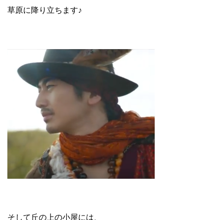
草原に降り立ちます♪
そして丘の上の小屋には、