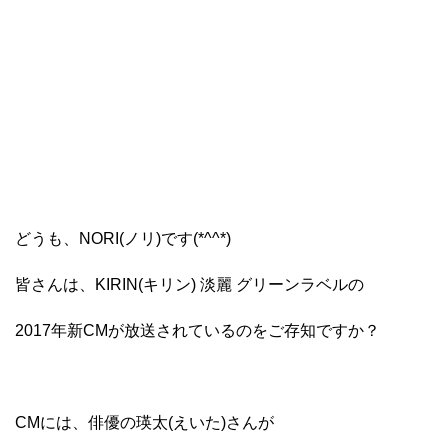
どうも、NORI(ノリ)です(*^^*)
皆さんは、KIRIN(キリン) 淡麗 グリーンラベルの
2017年新CMが放送されているのをご存知ですか？
CMには、俳優の瑛太(えいた)さんが