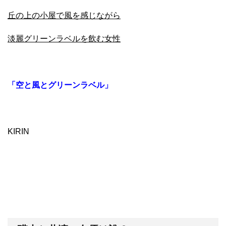
丘の上の小屋で風を感じながら
淡麗グリーンラベルを飲む女性
「空と風とグリーンラベル」
KIRIN