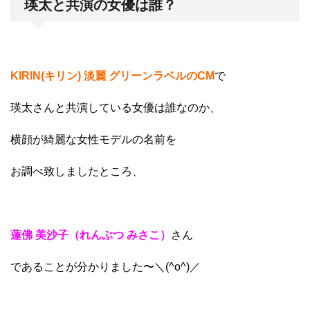
瑛太と共演の女優は誰？
KIRIN(キリン) 淡麗 グリーンラベルのCM
で
瑛太さんと共演している女優
は誰なのか、
横顔が綺麗な女性モデルの名前を
お調べ致しましたところ、
蓮佛 美沙子（れんぶつ みさこ）
さん
であることが分かりました〜＼(^o^)／