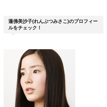
蓮佛美沙子(れんぶつみさこ)のプロフィー
ルをチェック！