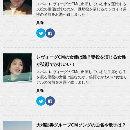
スバル レヴォーグのCMに出演している車を運転する
夫役の俳優は誰なのか、旦那役を演じるカッコイイ男
性の名前をお調べ致しました！
共有:
ク
F
リ
a
ッ
c
ク
e
し
b
て
o
T
o
w
k
レヴォーグCMの女優は誰？妻役を演じる女性
i
で
t
共
が笑顔でかわいい！
t
有
e
す
スバル レヴォーグのCMに出演している助手席から手
r
る
を振る妻役の女優は誰なのか、笑顔がかわいい女性モ
で
に
共
は
デルの名前をお調べ致しました！
有
ク
(
リ
共有:
新
ッ
し
ク
い
し
ク
F
ウ
て
リ
a
ィ
く
ッ
c
ン
だ
ク
e
ド
さ
し
b
ウ
い
て
o
で
(
T
o
開
新
w
k
大和証券グループCMソングの曲名や歌手は？
き
し
i
で
ま
い