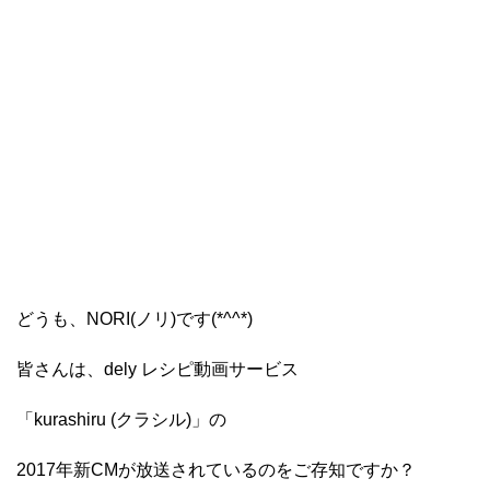
どうも、NORI(ノリ)です(*^^*)
皆さんは、dely レシピ動画サービス
「kurashiru (クラシル)」の
2017年新CMが放送されているのをご存知ですか？