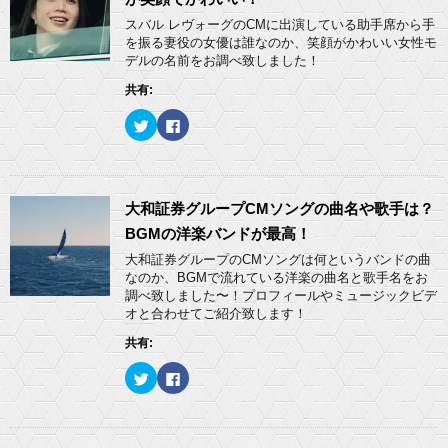
t
有
e
す
スバル レヴォーグのCMに出演している助手席から手
r
る
を振る妻役の女優は誰なのか、笑顔がかわいい女性モ
で
に
共
は
デルの名前をお調べ致しました！
有
ク
(
リ
共有:
新
ッ
し
ク
い
し
ク
F
ウ
て
リ
a
ィ
く
ッ
c
ン
だ
ク
e
ド
さ
し
b
ウ
い
て
o
で
(
T
o
開
新
w
k
大和証券グループCMソングの曲名や歌手は？
き
し
i
で
ま
い
t
共
BGMの洋楽バンドが最高！
す
ウ
t
有
)
ィ
e
す
大和証券グループのCMソングは何というバンドの曲
ン
r
る
ド
なのか、BGMで流れている洋楽の曲名と歌手名をお
で
に
ウ
共
は
調べ致しました〜！プロフィールやミュージックビデ
で
有
ク
開
オと合わせてご紹介致します！
(
リ
き
新
ッ
ま
し
ク
共有:
す
い
し
)
ウ
て
ィ
く
ク
F
ン
だ
リ
a
ド
さ
ッ
c
ウ
い
ク
e
で
(
し
b
開
新
て
o
き
し
T
o