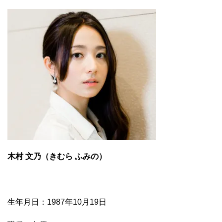
木村 文乃（きむら ふみの）
生年月日：1987年10月19日