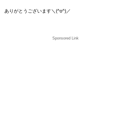
ありがとうございます＼(^o^)／
Sponsored Link