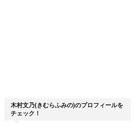
木村文乃(きむらふみの)のプロフィールを
チェック！