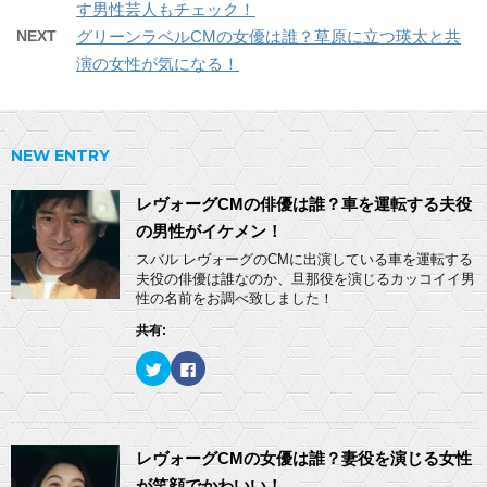
す男性芸人もチェック！
NEXT
グリーンラベルCMの女優は誰？草原に立つ瑛太と共
演の女性が気になる！
NEW ENTRY
レヴォーグCMの俳優は誰？車を運転する夫役
の男性がイケメン！
スバル レヴォーグのCMに出演している車を運転する
夫役の俳優は誰なのか、旦那役を演じるカッコイイ男
性の名前をお調べ致しました！
共有:
ク
F
リ
a
ッ
c
ク
e
し
b
て
o
T
o
w
k
レヴォーグCMの女優は誰？妻役を演じる女性
i
で
t
共
が笑顔でかわいい！