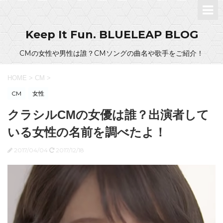
Keep It Fun. BLUELEAP BLOG
CMの女性や男性は誰？CMソングの曲名や歌手をご紹介！
HOME
>
CM
>
CM
女性
クラシルCMの女優は誰？出演者して
いる女性の名前を調べたよ！
2017/04/04
2017/12/18