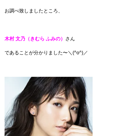
お調べ致しましたところ、
木村 文乃（きむら ふみの）
さん
であることが分かりました〜＼(^o^)／