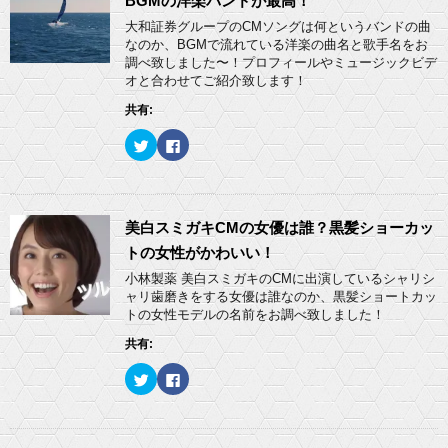
BGMの洋楽バンドが最高！
す
ウ
t
有
)
ィ
e
す
大和証券グループのCMソングは何というバンドの曲
ン
r
る
ド
なのか、BGMで流れている洋楽の曲名と歌手名をお
で
に
ウ
共
は
調べ致しました〜！プロフィールやミュージックビデ
で
有
ク
開
オと合わせてご紹介致します！
(
リ
き
新
ッ
ま
し
ク
共有:
す
い
し
)
ウ
て
ィ
く
ク
F
ン
だ
リ
a
ド
さ
ッ
c
ウ
い
ク
e
で
(
し
b
開
新
て
o
き
し
T
o
ま
い
w
k
美白スミガキCMの女優は誰？黒髪ショーカッ
す
ウ
i
で
)
ィ
t
共
トの女性がかわいい！
ン
t
有
ド
e
す
小林製薬 美白スミガキのCMに出演しているシャリシ
ウ
r
る
ャリ歯磨きをする女優は誰なのか、黒髪ショートカッ
で
で
に
開
共
は
トの女性モデルの名前をお調べ致しました！
き
有
ク
ま
(
リ
共有:
す
新
ッ
)
し
ク
い
し
ク
F
ウ
て
リ
a
ィ
く
ッ
c
ン
だ
ク
e
ド
さ
し
b
ウ
い
て
o
で
(