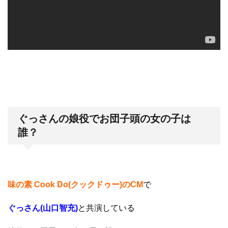
ぐっさんの娘役でお団子頭の女の子は
誰？
味の素 Cook Do(クックドゥー)のCM
で
ぐっさん(山口智充)
と共演している