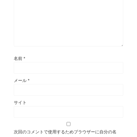
名前
*
メール
*
サイト
次回のコメントで使用するためブラウザーに自分の名