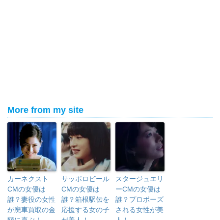
More from my site
カーネクスト
サッポロビール
スタージュエリ
CMの女優は
CMの女優は
ーCMの女優は
誰？妻役の女性
誰？箱根駅伝を
誰？プロポーズ
が廃車買取の金
応援する女の子
される女性が美