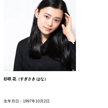
杉咲 花（すぎさき はな）
生年月日：1997年10月2日