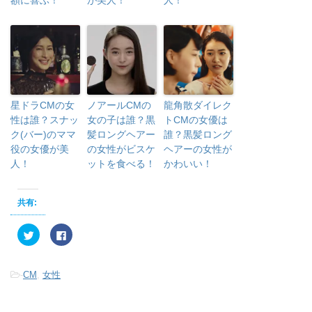
額に喜ぶ！
が美人！
人！
星ドラCMの女
ノアールCMの
龍角散ダイレク
性は誰？スナッ
女の子は誰？黒
トCMの女優は
ク(バー)のママ
髪ロングヘアー
誰？黒髪ロング
役の女優が美
の女性がビスケ
ヘアーの女性が
人！
ットを食べる！
かわいい！
共有:
ク
F
リ
a
ッ
c
ク
e
し
b
-
CM
,
女性
て
o
T
o
w
k
i
で
t
共