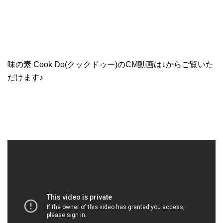
味の素 Cook Do(クックドゥー)のCM動画は↓からご覧いた
だけます♪