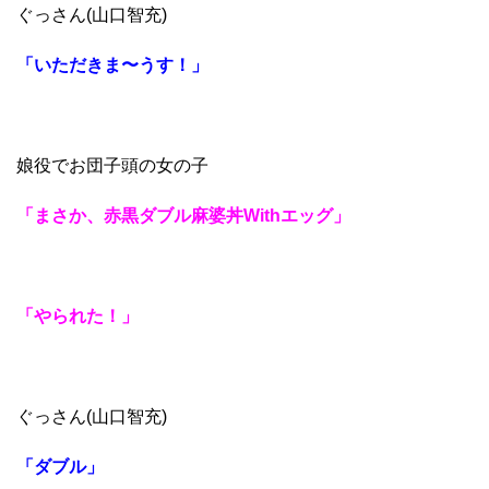
ぐっさん(山口智充)
「いただきま〜うす！」
娘役でお団子頭の女の子
「まさか、赤黒ダブル麻婆丼Withエッグ」
「やられた！」
ぐっさん(山口智充)
「ダブル」