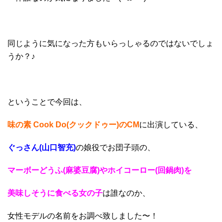
同じように気になった方もいらっしゃるのではないでしょ
うか？♪
ということで今回は、
味の素 Cook Do(クックドゥー)のCM
に出演している、
ぐっさん(山口智充)
の娘役でお団子頭の、
マーボーどうふ(麻婆豆腐)やホイコーロー(回鍋肉)
を
美味しそうに食べる女の子
は誰なのか、
女性モデルの名前をお調べ致しました〜！