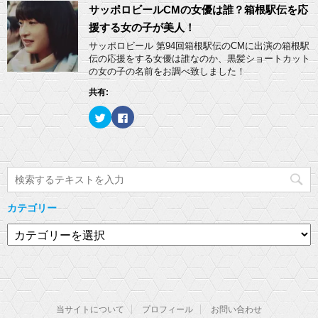
T
o
開
新
w
k
サッポロビールCMの女優は誰？箱根駅伝を応
き
し
i
で
ま
い
t
共
援する女の子が美人！
す
ウ
t
有
)
ィ
e
す
サッポロビール 第94回箱根駅伝のCMに出演の箱根駅
ン
r
る
ド
伝の応援をする女優は誰なのか、黒髪ショートカット
で
に
ウ
共
は
の女の子の名前をお調べ致しました！
で
有
ク
開
(
リ
き
共有:
新
ッ
ま
し
ク
す
い
し
)
ク
F
ウ
て
リ
a
ィ
く
ッ
c
ン
だ
ク
e
ド
さ
し
b
ウ
い
て
o
で
(
T
o
開
新
w
k
き
し
i
で
ま
い
t
共
す
ウ
t
有
)
ィ
カテゴリー
e
す
ン
r
る
ド
で
に
カ
ウ
共
は
で
有
ク
テ
開
(
リ
き
ゴ
新
ッ
ま
し
ク
す
リ
い
し
)
ウ
て
ー
ィ
く
ン
だ
当サイトについて
プロフィール
お問い合わせ
ド
さ