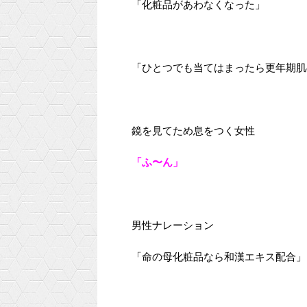
「化粧品があわなくなった」
「ひとつでも当てはまったら更年期肌
鏡を見てため息をつく女性
「ふ〜ん」
男性ナレーション
「命の母化粧品なら和漢エキス配合」