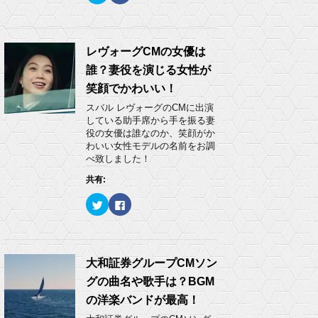
ッ
c
ク
e
し
b
て
o
T
o
w
k
レヴォーグCMの女優は
i
で
t
共
誰？妻役を演じる女性が
t
有
e
す
笑顔でかわいい！
r
る
で
に
スバル レヴォーグのCMに出演
共
は
有
ク
している助手席から手を振る妻
(
リ
役の女優は誰なのか、笑顔がか
新
ッ
し
ク
わいい女性モデルの名前をお調
い
し
べ致しました！
ウ
て
ィ
く
ン
だ
共有:
ド
さ
ウ
い
ク
F
で
(
リ
a
開
新
ッ
c
き
し
ク
e
ま
い
し
b
す
ウ
て
o
)
ィ
T
o
ン
w
k
大和証券グループCMソン
ド
i
で
ウ
t
共
で
グの曲名や歌手は？BGM
t
有
開
e
す
き
の洋楽バンドが最高！
r
る
ま
で
に
す