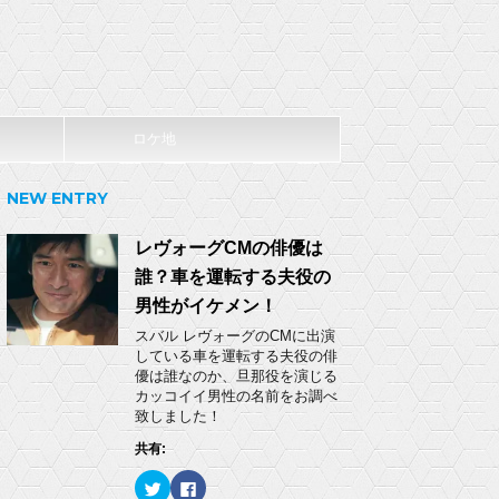
ロケ地
NEW ENTRY
レヴォーグCMの俳優は
誰？車を運転する夫役の
男性がイケメン！
スバル レヴォーグのCMに出演
している車を運転する夫役の俳
優は誰なのか、旦那役を演じる
カッコイイ男性の名前をお調べ
致しました！
共有:
ク
F
リ
a