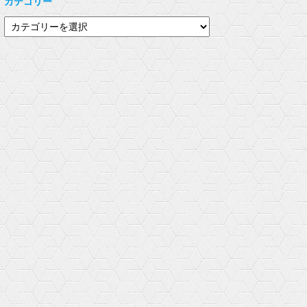
カテゴリー
e
す
き
r
る
ま
で
に
す
カ
共
は
)
有
ク
テ
(
リ
新
ッ
ゴ
し
ク
い
し
リ
ウ
て
ィ
く
ー
ン
だ
ド
さ
ウ
い
で
(
開
新
き
し
ま
い
す
ウ
)
ィ
ン
ド
ウ
で
開
き
ま
す
)