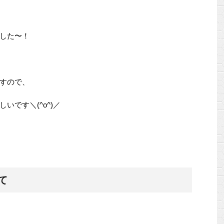
した〜！
すので、
です＼(^o^)／
て