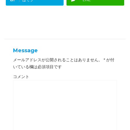
ウ
て
ィ
く
ン
だ
ド
さ
ウ
い
で
(
開
新
き
し
ま
い
す
ウ
)
ィ
ン
ド
ウ
Message
で
開
き
メールアドレスが公開されることはありません。
*
が付
ま
す
いている欄は必須項目です
)
コメント