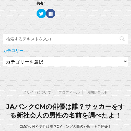
(
リ
き
共有:
新
ッ
ま
し
ク
す
い
し
)
ク
F
ウ
て
リ
a
ィ
く
ッ
c
ン
だ
ク
e
ド
さ
し
b
ウ
い
て
o
で
(
T
o
開
新
w
k
き
し
i
で
ま
い
t
共
す
ウ
t
有
)
ィ
カテゴリー
e
す
ン
r
る
ド
で
に
カ
ウ
共
は
で
有
ク
テ
開
(
リ
き
ゴ
新
ッ
ま
し
ク
す
リ
い
し
)
ウ
て
ー
ィ
く
ン
だ
当サイトについて
プロフィール
お問い合わせ
ド
さ
ウ
い
で
(
開
新
JAバンクCMの俳優は誰？サッカーをす
き
し
ま
い
る新社会人の男性の名前を調べたよ！
す
ウ
)
ィ
ン
ド
CMの女性や男性は誰？CMソングの曲名や歌手をご紹介！
ウ