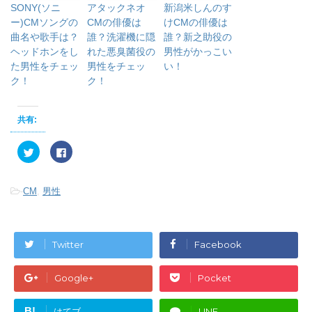
SONY(ソニ
アタックネオ
新潟米しんのす
ー)CMソングの
CMの俳優は
けCMの俳優は
曲名や歌手は？
誰？洗濯機に隠
誰？新之助役の
ヘッドホンをし
れた悪臭菌役の
男性がかっこい
た男性をチェッ
男性をチェッ
い！
ク！
ク！
共有:
ク
F
リ
a
ッ
c
ク
e
し
b
-
CM
,
男性
て
o
T
o
w
k
i
で
t
共
t
有
e
す
Twitter
Facebook
r
る
で
に
共
は
有
ク
Google+
Pocket
(
リ
新
ッ
し
ク
い
し
B!
はてブ
LINE