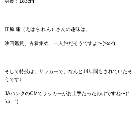
身長：183cm
江原 蓮（えはら れん）さんの趣味は、
映画鑑賞、古着集め、一人旅だそうですよ〜(>ω<)
そして特技は、サッカーで、なんと14年間もされていたそ
うです♪
JAバンクのCMでサッカーがお上手だったわけですね〜(*
´ω｀*)