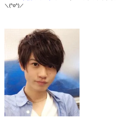
＼(^o^)／