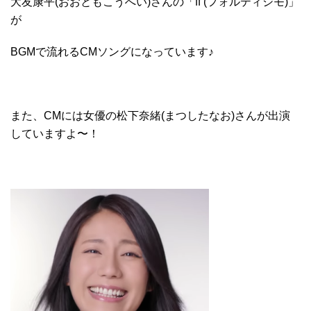
大友康平(おおともこうへい)さんの「ff (フォルティシモ)」
が
BGMで流れるCMソングになっています♪
また、CMには女優の松下奈緒(まつしたなお)さんが出演
していますよ〜！