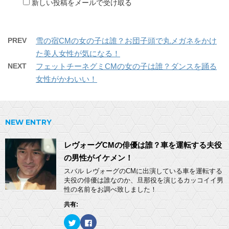
新しい投稿をメールで受け取る
PREV
雪の宿CMの女の子は誰？お団子頭で丸メガネをかけ
た美人女性が気になる！
NEXT
フェットチーネグミCMの女の子は誰？ダンスを踊る
女性がかわいい！
NEW ENTRY
レヴォーグCMの俳優は誰？車を運転する夫役
の男性がイケメン！
スバル レヴォーグのCMに出演している車を運転する
夫役の俳優は誰なのか、旦那役を演じるカッコイイ男
性の名前をお調べ致しました！
共有:
ク
F
リ
a