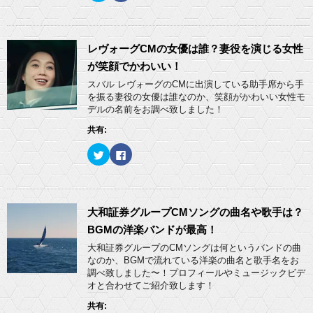
ッ
c
ク
e
し
b
て
o
T
o
w
k
レヴォーグCMの女優は誰？妻役を演じる女性
i
で
t
共
が笑顔でかわいい！
t
有
e
す
スバル レヴォーグのCMに出演している助手席から手
r
る
を振る妻役の女優は誰なのか、笑顔がかわいい女性モ
で
に
共
は
デルの名前をお調べ致しました！
有
ク
(
リ
共有:
新
ッ
し
ク
い
し
ク
F
ウ
て
リ
a
ィ
く
ッ
c
ン
だ
ク
e
ド
さ
し
b
ウ
い
て
o
で
(
T
o
開
新
w
k
大和証券グループCMソングの曲名や歌手は？
き
し
i
で
ま
い
t
共
BGMの洋楽バンドが最高！
す
ウ
t
有
)
ィ
e
す
大和証券グループのCMソングは何というバンドの曲
ン
r
る
ド
なのか、BGMで流れている洋楽の曲名と歌手名をお
で
に
ウ
共
は
調べ致しました〜！プロフィールやミュージックビデ
で
有
ク
開
オと合わせてご紹介致します！
(
リ
き
新
ッ
ま
し
ク
共有:
す
い
し