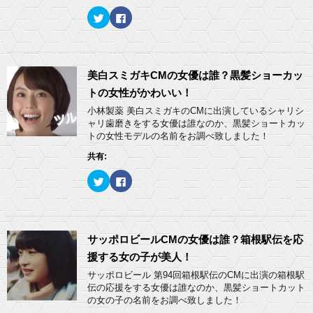
)
ウ
て
ィ
く
ク
F
ン
だ
リ
a
ド
さ
ッ
c
ウ
い
ク
e
で
(
し
b
開
新
て
o
き
し
T
o
ま
い
w
k
美白スミガキCMの女優は誰？黒髪ショーカッ
す
ウ
i
で
)
ィ
t
共
トの女性がかわいい！
ン
t
有
ド
e
す
小林製薬 美白スミガキのCMに出演しているシャリシ
ウ
r
る
ャリ歯磨きをする女優は誰なのか、黒髪ショートカッ
で
で
に
開
共
は
トの女性モデルの名前をお調べ致しました！
き
有
ク
ま
(
リ
共有:
す
新
ッ
)
し
ク
い
し
ク
F
ウ
て
リ
a
ィ
く
ッ
c
ン
だ
ク
e
ド
さ
し
b
ウ
い
て
o
で
(
T
o
開
新
w
k
サッポロビールCMの女優は誰？箱根駅伝を応
き
し
i
で
ま
い
t
共
援する女の子が美人！
す
ウ
t
有
)
ィ
e
す
サッポロビール 第94回箱根駅伝のCMに出演の箱根駅
ン
r
る
ド
伝の応援をする女優は誰なのか、黒髪ショートカット
で
に
ウ
共
は
の女の子の名前をお調べ致しました！
で
有
ク
開