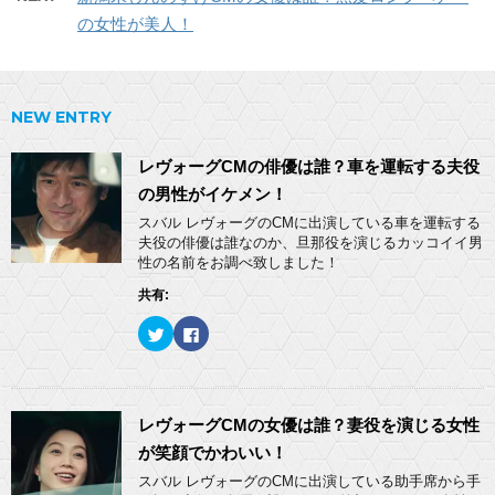
の女性が美人！
NEW ENTRY
レヴォーグCMの俳優は誰？車を運転する夫役
の男性がイケメン！
スバル レヴォーグのCMに出演している車を運転する
夫役の俳優は誰なのか、旦那役を演じるカッコイイ男
性の名前をお調べ致しました！
共有:
ク
F
リ
a
ッ
c
ク
e
し
b
て
o
T
o
w
k
レヴォーグCMの女優は誰？妻役を演じる女性
i
で
t
共
が笑顔でかわいい！
t
有
e
す
スバル レヴォーグのCMに出演している助手席から手
r
る