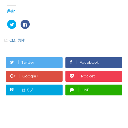
共有:
ク
F
リ
a
ッ
c
ク
e
し
b
-
CM
,
男性
て
o
T
o
w
k
i
で
t
共
t
有
e
す
Twitter
Facebook
r
る
で
に
共
は
有
ク
Google+
Pocket
(
リ
新
ッ
し
ク
い
し
B!
はてブ
LINE
ウ
て
ィ
く
ン
だ
ド
さ
ウ
い
で
(
開
新
き
し
ま
い
す
ウ
)
ィ