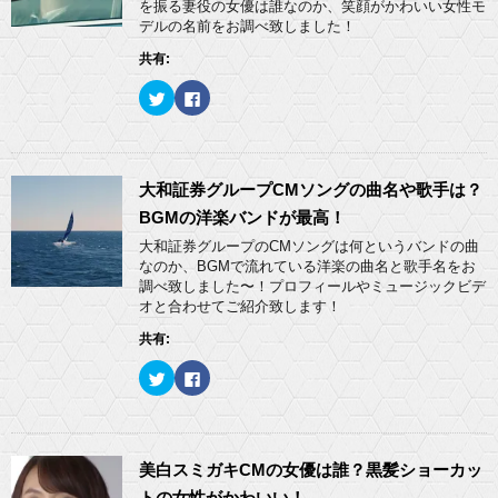
を振る妻役の女優は誰なのか、笑顔がかわいい女性モ
で
に
共
は
デルの名前をお調べ致しました！
有
ク
(
リ
共有:
新
ッ
し
ク
い
し
ク
F
ウ
て
リ
a
ィ
く
ッ
c
ン
だ
ク
e
ド
さ
し
b
ウ
い
て
o
で
(
T
o
開
新
w
k
大和証券グループCMソングの曲名や歌手は？
き
し
i
で
ま
い
t
共
BGMの洋楽バンドが最高！
す
ウ
t
有
)
ィ
e
す
大和証券グループのCMソングは何というバンドの曲
ン
r
る
ド
なのか、BGMで流れている洋楽の曲名と歌手名をお
で
に
ウ
共
は
調べ致しました〜！プロフィールやミュージックビデ
で
有
ク
開
オと合わせてご紹介致します！
(
リ
き
新
ッ
ま
し
ク
共有:
す
い
し
)
ウ
て
ィ
く
ク
F
ン
だ
リ
a
ド
さ
ッ
c
ウ
い
ク
e
で
(
し
b
開
新
て
o
き
し
T
o
ま
い
w
k
美白スミガキCMの女優は誰？黒髪ショーカッ
す
ウ
i
で
)
ィ
t
共
トの女性がかわいい！