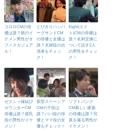
コロロCMの俳
とびきりハンバ
Eight(エイ
優は誰？髭のイ
ーグサンドCM
ト)CMの俳優は
ケメン男性がオ
の俳優と女優は
誰？名刺交換に
フィスカジュア
誰？夫婦役の出
ついて話す2人
ル！
演者をチェッ
の男性をチェッ
ク！
ク！
ゼクシィ縁結び
新型スペーシア
ソフトバンク
カウンターCM
CMの子役は
CM新しい家族
俳優は誰？彼氏
誰？パパ役の俳
の俳優は誰？写
役の男性がイケ
優とママ役の女
真を撮る男性が
メン！
優もチェック！
イケメン！