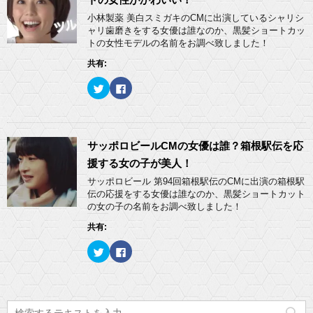
ン
t
有
ド
e
す
小林製薬 美白スミガキのCMに出演しているシャリシ
ウ
r
る
ャリ歯磨きをする女優は誰なのか、黒髪ショートカッ
で
で
に
開
共
は
トの女性モデルの名前をお調べ致しました！
き
有
ク
ま
(
リ
共有:
す
新
ッ
)
し
ク
い
し
ク
F
ウ
て
リ
a
ィ
く
ッ
c
ン
だ
ク
e
ド
さ
し
b
ウ
い
て
o
で
(
T
o
開
新
w
k
サッポロビールCMの女優は誰？箱根駅伝を応
き
し
i
で
ま
い
t
共
援する女の子が美人！
す
ウ
t
有
)
ィ
e
す
サッポロビール 第94回箱根駅伝のCMに出演の箱根駅
ン
r
る
ド
伝の応援をする女優は誰なのか、黒髪ショートカット
で
に
ウ
共
は
の女の子の名前をお調べ致しました！
で
有
ク
開
(
リ
き
共有:
新
ッ
ま
し
ク
す
い
し
)
ク
F
ウ
て
リ
a
ィ
く
ッ
c
ン
だ
ク
e
ド
さ
し
b
ウ
い
て
o
で
(
T
o
開
新
w
k
き
し