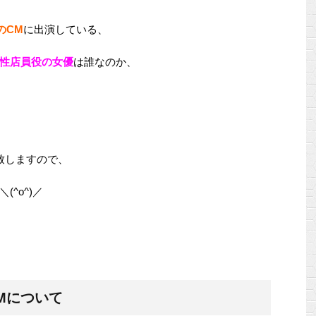
のCM
に出演している、
性店員役の女優
は誰なのか、
致しますので、
^o^)／
Mについて