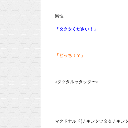
男性
「タクタください！」
「どっち！？」
♪タツタルッタッタ〜♪
マクドナルド(チキンタツタ＆チキンタ