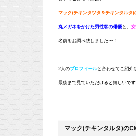
マック(チキンタツタ＆チキンタルタ)
丸メガネをかけた男性客の俳優
と、
女
名前をお調べ致しました〜！
2人の
プロフィール
と合わせてご紹介
最後まで見ていただけると嬉しいです＼(
マック(チキンタルタ)のC