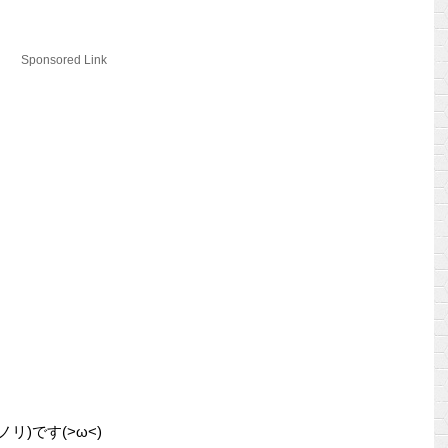
Sponsored Link
リ)です(>ω<)