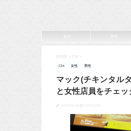
女性
男性
HOME
>
CM
>
CM
女性
男性
マック(チキンタルタ
と女性店員をチェッ
2017/02/05
2017/12/18