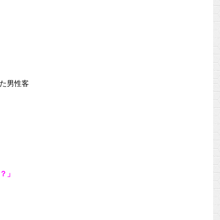
た男性客
？」