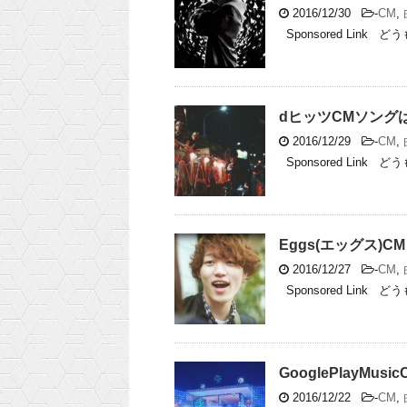
2016/12/30
-
CM
,
Sponsored Link 
dヒッツCMソング
2016/12/29
-
CM
,
Sponsored Link 
Eggs(エッグス
2016/12/27
-
CM
,
Sponsored Link 
GooglePlayM
2016/12/22
-
CM
,