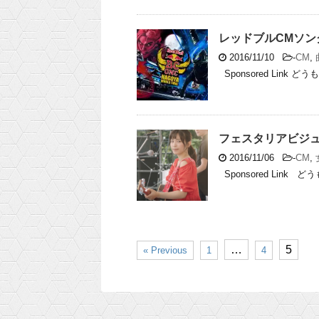
レッドブルCMソ
2016/11/10
-
CM
,
Sponsored Link どう
フェスタリアビジ
2016/11/06
-
CM
,
Sponsored Link ど
…
5
« Previous
1
4