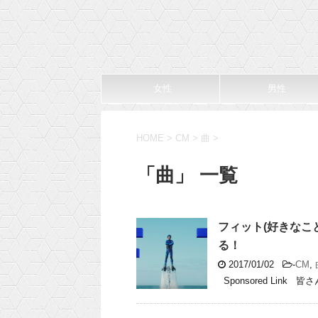
女性
男性
HOME
>
CM
>
曲
>
「曲」 一覧
フィット(好きなこ
る！
2017/01/02
-
CM
,
Sponsored Link 皆