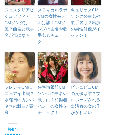
フェスタリアビ
メディカルラボ
キュリオスCM
ジュソフィア
CMの女性モデ
ソングの曲名や
CMソングは
ルは誰？CMソ
歌手名は？出演
誰？曲名と歌手
ングの曲名や歌
の男性俳優がイ
名が気になる！
手名もチェッ
ケメン！
ク！
フレシネCMに
住宅情報館CM
ビジュピコCM
コムアイ出演？
ソングの曲名や
の女優は誰？プ
水曜日のカンパ
歌手は？和楽器
ロポーズされる
ネラの新曲が最
バンドの女性を
出演者の女の子
高！
チェック！
がかわいい！
共有: