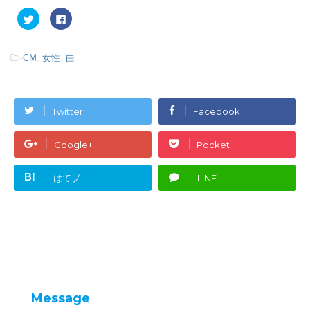
ク
F
リ
a
ッ
c
ク
e
し
b
-
CM
,
女性
,
曲
て
o
T
o
w
k
i
で
t
共
t
有
e
す
Twitter
Facebook
r
る
で
に
共
は
有
ク
Google+
Pocket
(
リ
新
ッ
し
ク
い
し
B!
はてブ
LINE
ウ
て
ィ
く
ン
だ
ド
さ
ウ
い
で
(
開
新
き
し
ま
い
す
ウ
)
ィ
ン
ド
ウ
Message
で
開