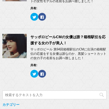
トの女性モデルの名前をお調べ致しました！
き
有
ク
ま
(
リ
共有:
す
新
ッ
)
し
ク
い
し
ク
F
ウ
て
リ
a
ィ
く
ッ
c
ン
だ
ク
e
ド
さ
し
b
ウ
い
て
o
で
(
T
o
開
新
w
k
サッポロビールCMの女優は誰？箱根駅伝を応
き
し
i
で
ま
い
t
共
援する女の子が美人！
す
ウ
t
有
)
ィ
e
す
サッポロビール 第94回箱根駅伝のCMに出演の箱根駅
ン
r
る
ド
伝の応援をする女優は誰なのか、黒髪ショートカット
で
に
ウ
共
は
の女の子の名前をお調べ致しました！
で
有
ク
開
(
リ
き
共有:
新
ッ
ま
し
ク
す
い
し
)
ク
F
ウ
て
リ
a
ィ
く
ッ
c
ン
だ
ク
e
ド
さ
し
b
ウ
い
て
o
で
(
T
o
開
新
w
k
き
し
i
で
ま
い
t
共
す
ウ
t
有
)
ィ
カテゴリー
e
す
ン
r
る