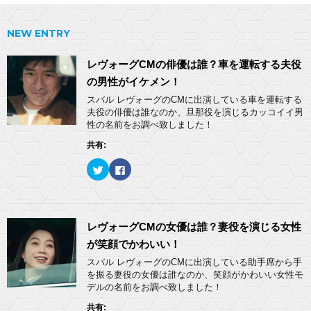
NEW ENTRY
レヴォーグCMの俳優は誰？車を運転する夫役
の男性がイケメン！
スバル レヴォーグのCMに出演している車を運転する
夫役の俳優は誰なのか、旦那役を演じるカッコイイ男
性の名前をお調べ致しました！
共有:
ク
F
リ
a
ッ
c
ク
e
し
b
て
o
T
o
w
k
レヴォーグCMの女優は誰？妻役を演じる女性
i
で
t
共
が笑顔でかわいい！
t
有
e
す
スバル レヴォーグのCMに出演している助手席から手
r
る
を振る妻役の女優は誰なのか、笑顔がかわいい女性モ
で
に
共
は
デルの名前をお調べ致しました！
有
ク
(
リ
共有:
新
ッ