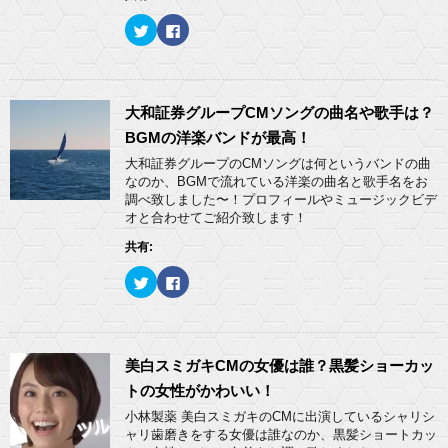
し
ク
い
し
ク
F
ウ
て
リ
a
ィ
く
ッ
c
ン
だ
ク
e
ド
さ
し
b
ウ
い
て
o
で
(
T
o
開
新
w
k
大和証券グループCMソングの曲名や歌手は？
き
し
i
で
ま
い
t
共
BGMの洋楽バンドが最高！
す
ウ
t
有
)
ィ
e
す
大和証券グループのCMソングは何というバンドの曲
ン
r
る
ド
なのか、BGMで流れている洋楽の曲名と歌手名をお
で
に
ウ
共
は
調べ致しました〜！プロフィールやミュージックビデ
で
有
ク
開
オと合わせてご紹介致します！
(
リ
き
新
ッ
ま
し
ク
共有:
す
い
し
)
ウ
て
ィ
く
ク
F
ン
だ
リ
a
ド
さ
ッ
c
ウ
い
ク
e
で
(
し
b
開
新
て
o
き
し
T
o
ま
い
w
k
美白スミガキCMの女優は誰？黒髪ショーカッ
す
ウ
i
で
)
ィ
t
共
トの女性がかわいい！
ン
t
有
ド
e
す
小林製薬 美白スミガキのCMに出演しているシャリシ
ウ
r
る
ャリ歯磨きをする女優は誰なのか、黒髪ショートカッ
で
で
に
開
共
は