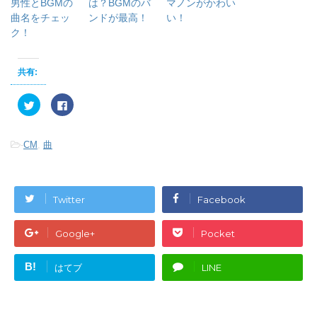
男性とBGMの
は？BGMのバ
マノンがかわい
曲名をチェッ
ンドが最高！
い！
ク！
共有:
ク
F
リ
a
ッ
c
ク
e
し
b
-
CM
,
曲
て
o
T
o
w
k
i
で
t
共
t
有
e
す
Twitter
Facebook
r
る
で
に
共
は
有
ク
Google+
Pocket
(
リ
新
ッ
し
ク
い
し
B!
はてブ
LINE
ウ
て
ィ
く
ン
だ
ド
さ
ウ
い
で
(