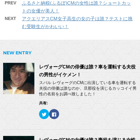
PREV
ふるさと納税(ふるぽ)CMの女性は誰？ショートカッ
トの女優が美人！
NEXT
アクエリアスCM女子高生の女の子は誰？テストに挑
む受験生がかわいい！
NEW ENTRY
レヴォーグCMの俳優は誰？車を運転する夫役
の男性がイケメン！
スバル レヴォーグのCMに出演している車を運転する
夫役の俳優は誰なのか、旦那役を演じるカッコイイ男
性の名前をお調べ致しました！
共有:
ク
F
リ
a
ッ
c
ク
e
し
b
て
o
T
o
w
k
レヴォーグCMの女優は誰？妻役を演じる女性