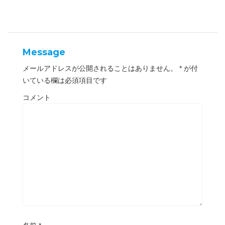
開
新
き
し
ま
い
す
ウ
)
ィ
ン
ド
ウ
Message
で
開
き
メールアドレスが公開されることはありません。
*
が付
ま
す
いている欄は必須項目です
)
コメント