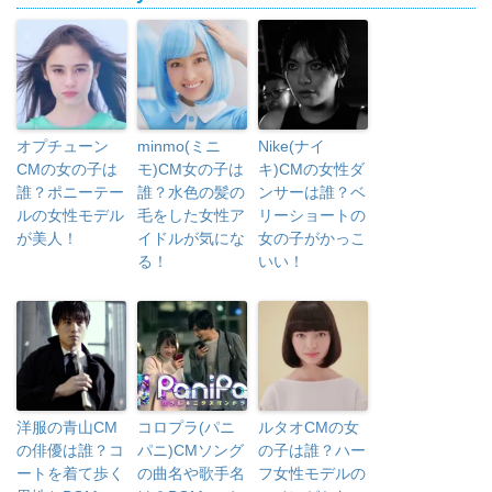
オプチューン
minmo(ミニ
Nike(ナイ
CMの女の子は
モ)CM女の子は
キ)CMの女性ダ
誰？ポニーテー
誰？水色の髪の
ンサーは誰？ベ
ルの女性モデル
毛をした女性ア
リーショートの
が美人！
イドルが気にな
女の子がかっこ
る！
いい！
洋服の青山CM
コロプラ(パニ
ルタオCMの女
の俳優は誰？コ
パニ)CMソング
の子は誰？ハー
ートを着て歩く
の曲名や歌手名
フ女性モデルの