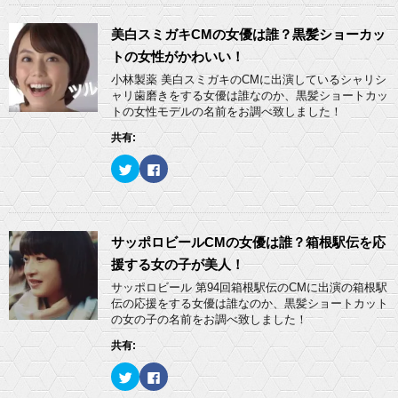
で
(
し
b
開
新
て
o
き
し
T
o
ま
い
w
k
美白スミガキCMの女優は誰？黒髪ショーカッ
す
ウ
i
で
)
ィ
t
共
トの女性がかわいい！
ン
t
有
ド
e
す
小林製薬 美白スミガキのCMに出演しているシャリシ
ウ
r
る
ャリ歯磨きをする女優は誰なのか、黒髪ショートカッ
で
で
に
開
共
は
トの女性モデルの名前をお調べ致しました！
き
有
ク
ま
(
リ
共有:
す
新
ッ
)
し
ク
い
し
ク
F
ウ
て
リ
a
ィ
く
ッ
c
ン
だ
ク
e
ド
さ
し
b
ウ
い
て
o
で
(
T
o
開
新
w
k
サッポロビールCMの女優は誰？箱根駅伝を応
き
し
i
で
ま
い
t
共
援する女の子が美人！
す
ウ
t
有
)
ィ
e
す
サッポロビール 第94回箱根駅伝のCMに出演の箱根駅
ン
r
る
ド
伝の応援をする女優は誰なのか、黒髪ショートカット
で
に
ウ
共
は
の女の子の名前をお調べ致しました！
で
有
ク
開
(
リ
き
共有:
新
ッ
ま
し
ク
す
い
し
)
ク
F
ウ
て
リ
a
ィ
く
ッ
c