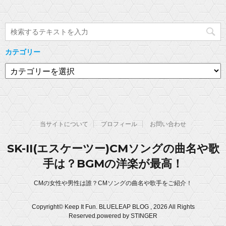
ン
だ
ク
e
ド
さ
し
b
ウ
い
て
o
で
(
T
o
開
新
w
k
き
し
i
で
ま
い
t
共
す
ウ
t
有
)
ィ
カテゴリー
e
す
ン
r
る
ド
で
に
カ
ウ
共
は
で
有
ク
テ
開
(
リ
き
ゴ
新
ッ
ま
し
ク
す
リ
い
し
)
ウ
て
ー
ィ
く
ン
だ
当サイトについて
プロフィール
お問い合わせ
ド
さ
ウ
い
で
(
開
新
SK-II(エスケーツー)CMソングの曲名や歌
き
し
ま
い
手は？BGMの洋楽が最高！
す
ウ
)
ィ
ン
ド
CMの女性や男性は誰？CMソングの曲名や歌手をご紹介！
ウ
で
開
き
Copyright© Keep It Fun. BLUELEAP BLOG , 2026 All Rights
ま
Reserved.
powered by STINGER
す
)