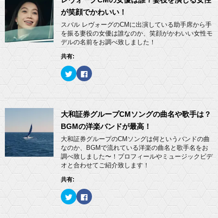
i
で
t
共
が笑顔でかわいい！
t
有
e
す
スバル レヴォーグのCMに出演している助手席から手
r
る
を振る妻役の女優は誰なのか、笑顔がかわいい女性モ
で
に
共
は
デルの名前をお調べ致しました！
有
ク
(
リ
共有:
新
ッ
し
ク
い
し
ク
F
ウ
て
リ
a
ィ
く
ッ
c
ン
だ
ク
e
ド
さ
し
b
ウ
い
て
o
で
(
T
o
開
新
w
k
大和証券グループCMソングの曲名や歌手は？
き
し
i
で
ま
い
t
共
BGMの洋楽バンドが最高！
す
ウ
t
有
)
ィ
e
す
大和証券グループのCMソングは何というバンドの曲
ン
r
る
ド
なのか、BGMで流れている洋楽の曲名と歌手名をお
で
に
ウ
共
は
調べ致しました〜！プロフィールやミュージックビデ
で
有
ク
開
オと合わせてご紹介致します！
(
リ
き
新
ッ
ま
し
ク
共有:
す
い
し
)
ウ
て
ィ
く
ク
F
ン
だ
リ
a
ド
さ
ッ
c
ウ
い
ク
e