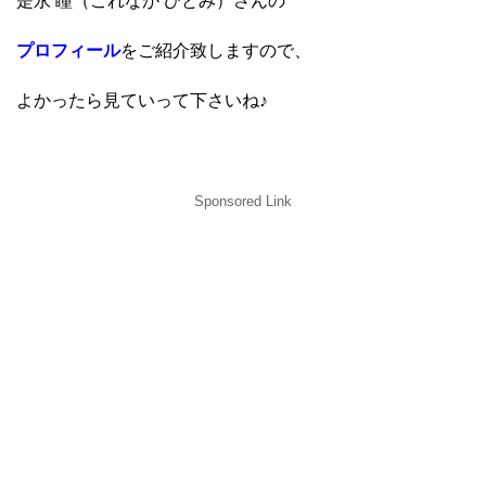
是永 瞳（これなが ひとみ）さんの
プロフィール
をご紹介致しますので、
よかったら見ていって下さいね♪
Sponsored Link