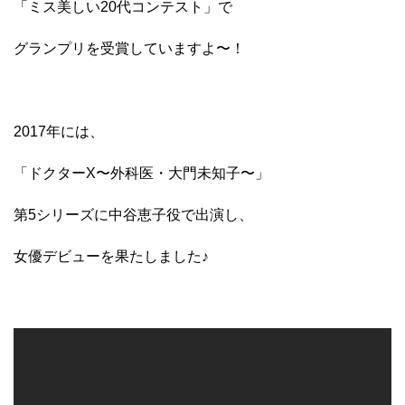
「ミス美しい20代コンテスト」で
グランプリを受賞していますよ〜！
2017年には、
「ドクターX〜外科医・大門未知子〜」
第5シリーズに中谷恵子役で出演し、
女優デビューを果たしました♪