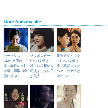
More from my site
カーネクスト
サッポロビール
龍角散ダイレク
CMの女優は
CMの女優は
トCMの女優は
誰？妻役の女性
誰？箱根駅伝を
誰？黒髪ロング
が廃車買取の金
応援する女の子
ヘアーの女性が
額に喜ぶ！
が美人！
かわいい！