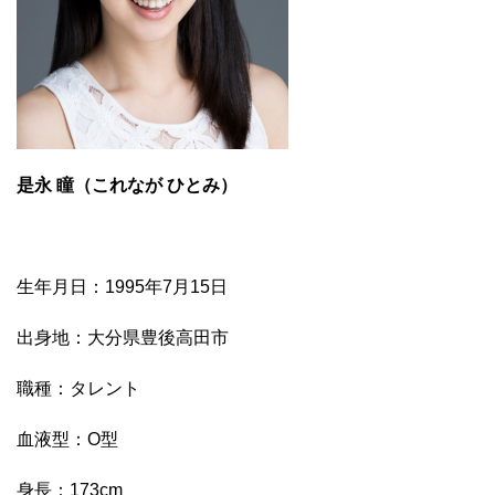
是永 瞳（これなが ひとみ）
生年月日：1995年7月15日
出身地：大分県豊後高田市
職種：タレント
血液型：O型
身長：173cm