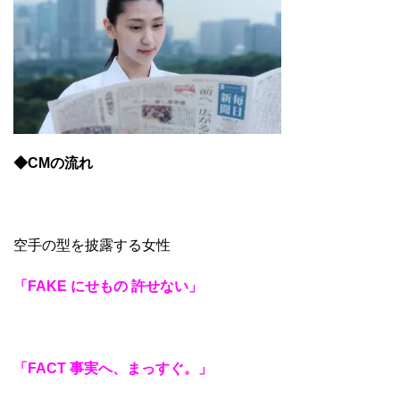
◆CMの流れ
空手の型を披露する女性
「FAKE にせもの 許せない」
「FACT 事実へ、まっすぐ。」