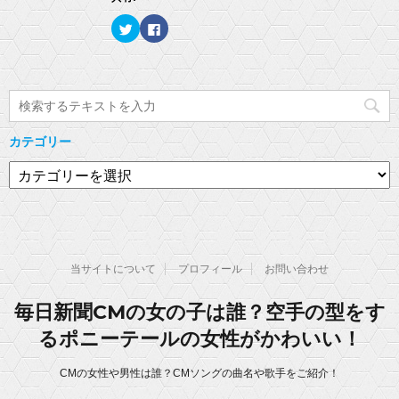
ま
し
ク
す
い
し
)
ク
F
ウ
て
リ
a
ィ
く
ッ
c
ン
だ
ク
e
ド
さ
し
b
ウ
い
て
o
で
(
T
o
開
新
w
k
き
し
i
で
ま
い
t
共
す
ウ
t
有
)
ィ
カテゴリー
e
す
ン
r
る
ド
で
に
カ
ウ
共
は
で
有
ク
テ
開
(
リ
き
ゴ
新
ッ
ま
し
ク
す
リ
い
し
)
ウ
て
ー
ィ
く
ン
だ
当サイトについて
プロフィール
お問い合わせ
ド
さ
ウ
い
で
(
開
新
毎日新聞CMの女の子は誰？空手の型をす
き
し
ま
い
るポニーテールの女性がかわいい！
す
ウ
)
ィ
ン
ド
CMの女性や男性は誰？CMソングの曲名や歌手をご紹介！
ウ
で