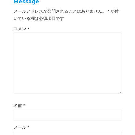
Message
で
開
き
メールアドレスが公開されることはありません。
*
が付
ま
す
いている欄は必須項目です
)
コメント
名前
*
メール
*