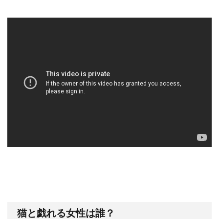
猫と戯れる女性は誰？