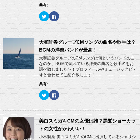
(
リ
共有:
新
ッ
し
ク
い
し
ク
F
ウ
て
リ
a
ィ
く
ッ
c
ン
だ
ク
e
ド
さ
し
b
ウ
い
て
o
で
(
T
o
開
新
w
k
大和証券グループCMソングの曲名や歌手は？
き
し
i
で
ま
い
t
共
BGMの洋楽バンドが最高！
す
ウ
t
有
)
ィ
e
す
大和証券グループのCMソングは何というバンドの曲
ン
r
る
ド
なのか、BGMで流れている洋楽の曲名と歌手名をお
で
に
ウ
共
は
調べ致しました〜！プロフィールやミュージックビデ
で
有
ク
開
オと合わせてご紹介致します！
(
リ
き
新
ッ
ま
し
ク
共有:
す
い
し
)
ウ
て
ィ
く
ク
F
ン
だ
リ
a
ド
さ
ッ
c
ウ
い
ク
e
で
(
し
b
開
新
て
o
き
し
T
o
ま
い
w
k
美白スミガキCMの女優は誰？黒髪ショーカッ
す
ウ
i
で
)
ィ
t
共
トの女性がかわいい！
ン
t
有
ド
e
す
小林製薬 美白スミガキのCMに出演しているシャリシ
ウ
r
る