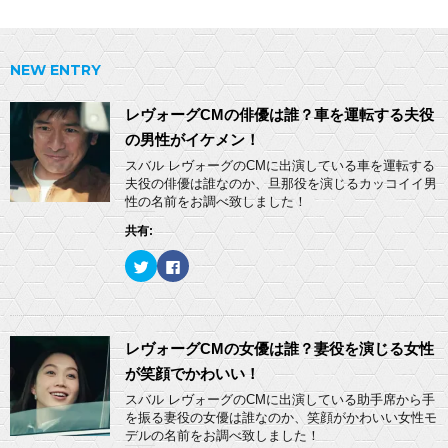
NEW ENTRY
レヴォーグCMの俳優は誰？車を運転する夫役
の男性がイケメン！
スバル レヴォーグのCMに出演している車を運転する
夫役の俳優は誰なのか、旦那役を演じるカッコイイ男
性の名前をお調べ致しました！
共有:
ク
F
リ
a
ッ
c
ク
e
し
b
て
o
T
o
w
k
レヴォーグCMの女優は誰？妻役を演じる女性
i
で
t
共
が笑顔でかわいい！
t
有
e
す
スバル レヴォーグのCMに出演している助手席から手
r
る
を振る妻役の女優は誰なのか、笑顔がかわいい女性モ
で
に
共
は
デルの名前をお調べ致しました！
有
ク