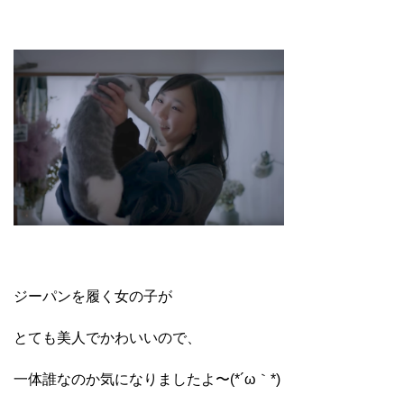
ジーパンを履く女の子が
とても美人でかわいいので、
一体誰なのか気になりましたよ〜(*´ω｀*)