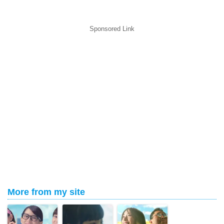
Sponsored Link
More from my site