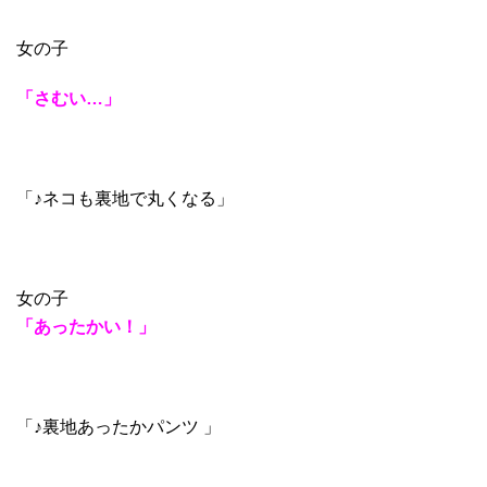
女の子
「さむい…」
「♪ネコも裏地で丸くなる」
女の子
「あったかい！」
「♪裏地あったかパンツ 」