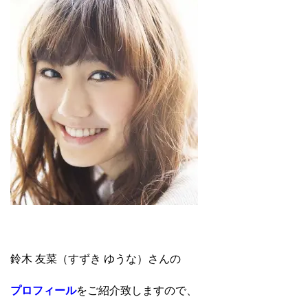
鈴木 友菜（すずき ゆうな）さんの
プロフィール
をご紹介致しますので、