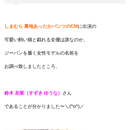
しまむら 裏地あったかパンツのCM
に出演の
可愛い飼い猫と戯れる女優は誰なのか、
ジーパンを履く女性モデルの名前を
お調べ致しましたところ、
鈴木 友菜（すずき ゆうな）
さん
であることが分かりました〜＼(^o^)／