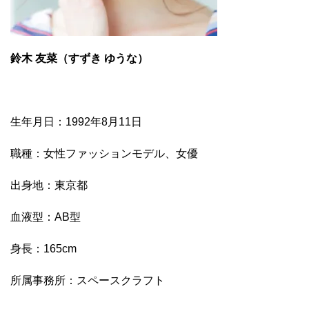
鈴木 友菜（すずき ゆうな）
生年月日：1992年8月11日
職種：女性ファッションモデル、女優
出身地：東京都
血液型：AB型
身長：165cm
所属事務所：スペースクラフト