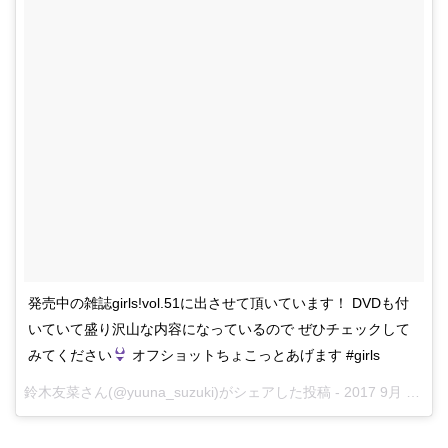
発売中の雑誌girls!vol.51に出させて頂いています！ DVDも付
いていて盛り沢山な内容になっているので ぜひチェックして
みてください
オフショットちょこっとあげます #girls
鈴木友菜さん(@yuuna_suzuki)がシェアした投稿 -
2017 9月 15 12:07午前 PDT