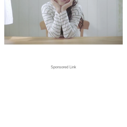
Sponsored Link