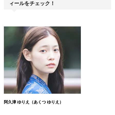
ィールをチェック！
阿久津 ゆりえ（あくつ ゆりえ）