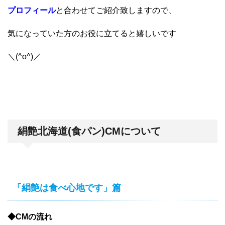
プロフィール
と合わせてご紹介致しますので、
気になっていた方のお役に立てると嬉しいです
＼(^o^)／
絹艶北海道(食パン)CMについて
「絹艶は食べ心地です」篇
◆CMの流れ