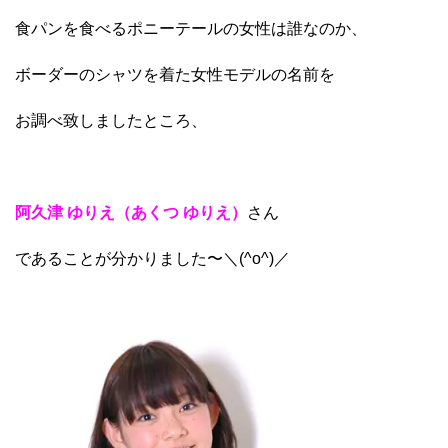
食パンを食べるポニーテールの女性
は誰なのか、
ボーダーのシャツを着た女性モデルの名前を
お調べ致しましたところ、
阿久津 ゆりえ（あくつ ゆりえ）
さん
であることが分かりました〜＼(^o^)／