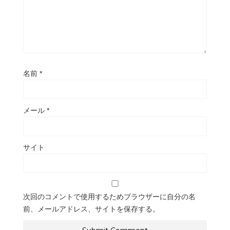
名前
*
メール
*
サイト
次回のコメントで使用するためブラウザーに自分の名
前、メールアドレス、サイトを保存する。