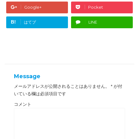
共
は
有
ク
Google+
Pocket
(
リ
新
ッ
し
ク
い
し
B!
はてブ
LINE
ウ
て
ィ
く
ン
だ
ド
さ
ウ
い
で
(
開
新
き
し
ま
い
す
ウ
)
ィ
ン
ド
ウ
Message
で
開
き
メールアドレスが公開されることはありません。
*
が付
ま
す
いている欄は必須項目です
)
コメント