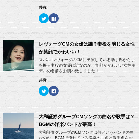
共有:
ク
F
リ
a
ッ
c
ク
e
し
b
て
o
T
o
w
k
レヴォーグCMの女優は誰？妻役を演じる女性
i
で
t
共
が笑顔でかわいい！
t
有
e
す
スバル レヴォーグのCMに出演している助手席から手
r
る
を振る妻役の女優は誰なのか、笑顔がかわいい女性モ
で
に
共
は
デルの名前をお調べ致しました！
有
ク
(
リ
共有:
新
ッ
し
ク
い
し
ク
F
ウ
て
リ
a
ィ
く
ッ
c
ン
だ
ク
e
ド
さ
し
b
ウ
い
て
o
で
(
T
o
開
新
w
k
大和証券グループCMソングの曲名や歌手は？
き
し
i
で
ま
い
t
共
BGMの洋楽バンドが最高！
す
ウ
t
有
)
ィ
e
す
大和証券グループのCMソングは何というバンドの曲
ン
r
る
ド
なのか、BGMで流れている洋楽の曲名と歌手名をお
で
に