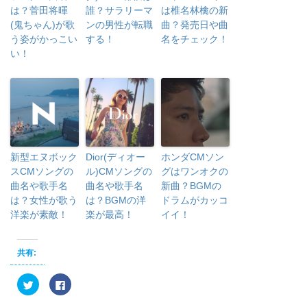
は？菅田将暉
誰？サラリーマ
は椎名林檎の新
(鬼ちゃん)が歌
ンの男性が転職
曲？発売日や曲
う姿がかっこい
する！
名をチェック！
い！
新型エヌボック
Dior(ディオー
ホンダCMソン
スCMソングの
ル)CMソングの
グはワンオクの
曲名や歌手名
曲名や歌手名
新曲？BGMの
は？女性が歌う
は？BGMの洋
ドラムがカッコ
洋楽が素敵！
楽が最高！
イイ！
共有:
ク
F
リ
a
ッ
c