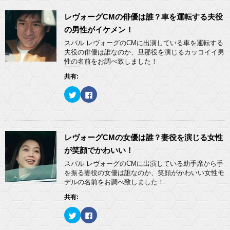
レヴォーグCMの俳優は誰？車を運転する夫役
の男性がイケメン！
スバル レヴォーグのCMに出演している車を運転する
夫役の俳優は誰なのか、旦那役を演じるカッコイイ男
性の名前をお調べ致しました！
共有:
ク
F
リ
a
ッ
c
ク
e
し
b
て
o
T
o
w
k
レヴォーグCMの女優は誰？妻役を演じる女性
i
で
t
共
が笑顔でかわいい！
t
有
e
す
スバル レヴォーグのCMに出演している助手席から手
r
る
を振る妻役の女優は誰なのか、笑顔がかわいい女性モ
で
に
共
は
デルの名前をお調べ致しました！
有
ク
(
リ
共有:
新
ッ
し
ク
い
し
ク
F
ウ
て
リ
a
ィ
く
ッ
c
ン
だ