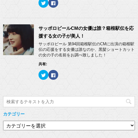
ク
F
ウ
て
リ
a
ィ
く
ッ
c
ン
だ
ク
e
ド
さ
し
b
ウ
い
て
o
で
(
T
o
開
新
w
k
サッポロビールCMの女優は誰？箱根駅伝を応
き
し
i
で
ま
い
t
共
援する女の子が美人！
す
ウ
t
有
)
ィ
e
す
サッポロビール 第94回箱根駅伝のCMに出演の箱根駅
ン
r
る
ド
伝の応援をする女優は誰なのか、黒髪ショートカット
で
に
ウ
共
は
の女の子の名前をお調べ致しました！
で
有
ク
開
(
リ
き
共有:
新
ッ
ま
し
ク
す
い
し
)
ク
F
ウ
て
リ
a
ィ
く
ッ
c
ン
だ
ク
e
ド
さ
し
b
ウ
い
て
o
で
(
T
o
開
新
w
k
き
し
i
で
ま
い
t
共
す
ウ
t
有
)
ィ
カテゴリー
e
す
ン
r
る
ド
で
に
カ
ウ
共
は
で
有
ク
テ
開
(
リ
き
ゴ
新
ッ