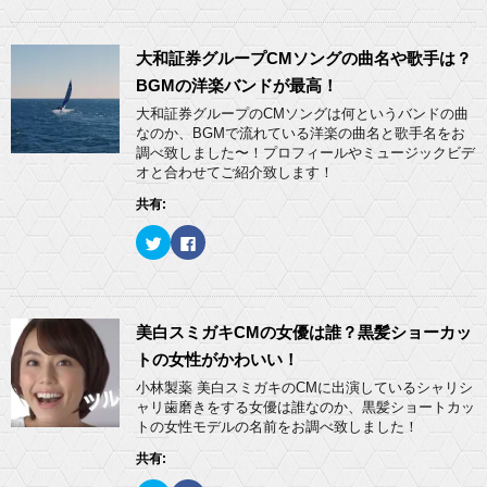
ク
e
ド
さ
し
b
ウ
い
て
o
で
(
T
o
開
新
w
k
大和証券グループCMソングの曲名や歌手は？
き
し
i
で
ま
い
t
共
BGMの洋楽バンドが最高！
す
ウ
t
有
)
ィ
e
す
大和証券グループのCMソングは何というバンドの曲
ン
r
る
ド
なのか、BGMで流れている洋楽の曲名と歌手名をお
で
に
ウ
共
は
調べ致しました〜！プロフィールやミュージックビデ
で
有
ク
開
オと合わせてご紹介致します！
(
リ
き
新
ッ
ま
し
ク
共有:
す
い
し
)
ウ
て
ィ
く
ク
F
ン
だ
リ
a
ド
さ
ッ
c
ウ
い
ク
e
で
(
し
b
開
新
て
o
き
し
T
o
ま
い
w
k
美白スミガキCMの女優は誰？黒髪ショーカッ
す
ウ
i
で
)
ィ
t
共
トの女性がかわいい！
ン
t
有
ド
e
す
小林製薬 美白スミガキのCMに出演しているシャリシ
ウ
r
る
ャリ歯磨きをする女優は誰なのか、黒髪ショートカッ
で
で
に
開
共
は
トの女性モデルの名前をお調べ致しました！
き
有
ク
ま
(
リ
共有:
す
新
ッ
)
し
ク
い
し