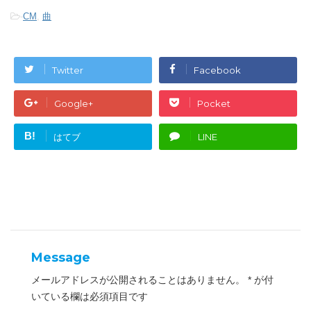
ク
e
し
b
-
CM
,
曲
て
o
T
o
w
k
i
で
t
共
t
有
e
す
Twitter
Facebook
r
る
で
に
共
は
有
ク
Google+
Pocket
(
リ
新
ッ
し
ク
い
し
B!
はてブ
LINE
ウ
て
ィ
く
ン
だ
ド
さ
ウ
い
で
(
開
新
き
し
ま
い
す
ウ
)
ィ
ン
ド
ウ
Message
で
開
き
メールアドレスが公開されることはありません。
*
が付
ま
す
いている欄は必須項目です
)