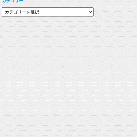
カテゴリー
e
す
き
r
る
ま
で
に
す
カ
共
は
)
有
ク
テ
(
リ
新
ッ
ゴ
し
ク
い
し
リ
ウ
て
ィ
く
ー
ン
だ
ド
さ
ウ
い
で
(
開
新
き
し
ま
い
す
ウ
)
ィ
ン
ド
ウ
で
開
き
ま
す
)