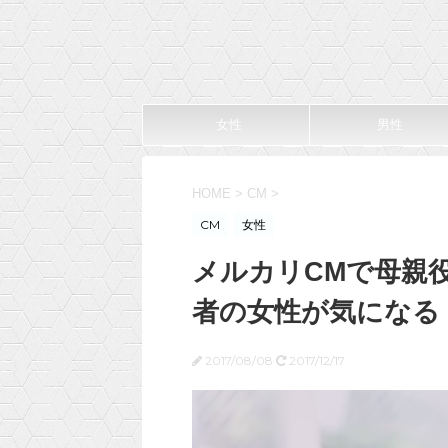
女性
男性
HOME
>
CM
>
CM
女性
メルカリCMで母親
者の女性が気になる
2017/08/08
2017/12/17