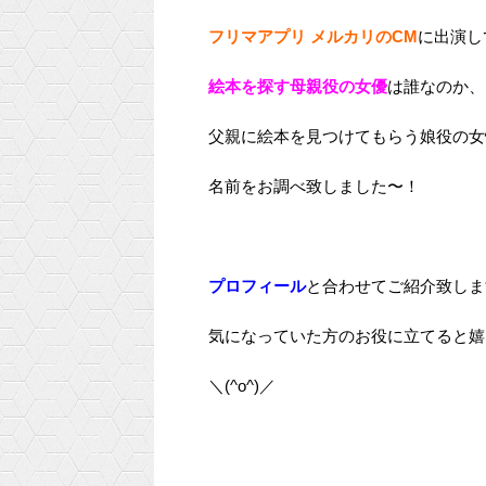
フリマアプリ メルカリのCM
に出演し
絵本を探す母親役の女優
は誰なのか、
父親に絵本を見つけてもらう娘役の女
名前をお調べ致しました〜！
プロフィール
と合わせてご紹介致しま
気になっていた方のお役に立てると嬉
＼(^o^)／