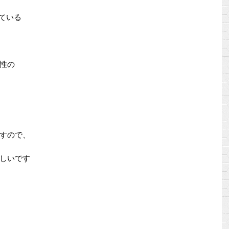
ている
性の
すので、
しいです