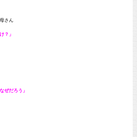
母さん
け？」
」
なぜだろう」