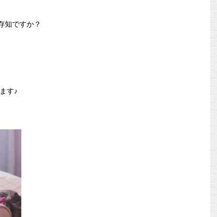
ご存知ですか？
ます♪