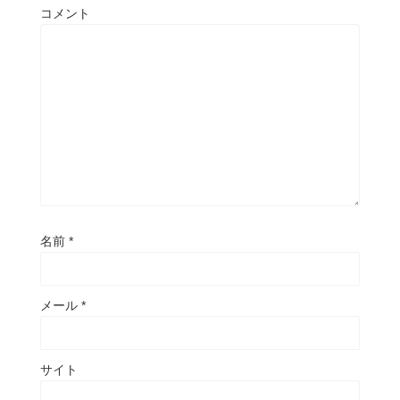
コメント
名前
*
メール
*
サイト