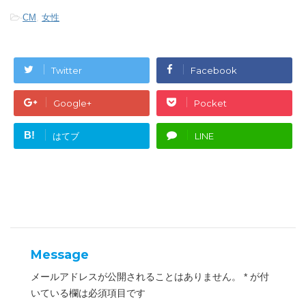
ク
e
し
b
-
CM
,
女性
て
o
T
o
w
k
i
で
t
共
t
有
e
す
Twitter
Facebook
r
る
で
に
共
は
有
ク
Google+
Pocket
(
リ
新
ッ
し
ク
い
し
B!
はてブ
LINE
ウ
て
ィ
く
ン
だ
ド
さ
ウ
い
で
(
開
新
き
し
ま
い
す
ウ
)
ィ
ン
ド
ウ
Message
で
開
き
メールアドレスが公開されることはありません。
*
が付
ま
す
いている欄は必須項目です
)