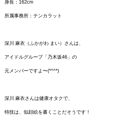
身長：162cm
所属事務所：テンカラット
深川 麻衣（ふかがわ まい）さんは、
アイドルグループ「乃木坂46」の
元メンバーですよ〜(*^^*)
深川 麻衣さんは健康オタクで、
特技は、似顔絵を書くことだそうです！