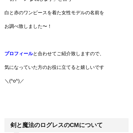
白と赤のワンピースを着た女性モデルの名前を
お調べ致しました〜！
プロフィール
と合わせてご紹介致しますので、
気になっていた方のお役に立てると嬉しいです
＼(^o^)／
剣と魔法のログレスのCMについて