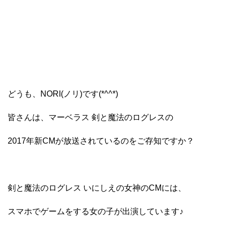
どうも、NORI(ノリ)です(*^^*)
皆さんは、マーベラス 剣と魔法のログレスの
2017年新CMが放送されているのをご存知ですか？
剣と魔法のログレス いにしえの女神のCMには、
スマホでゲームをする女の子が出演しています♪