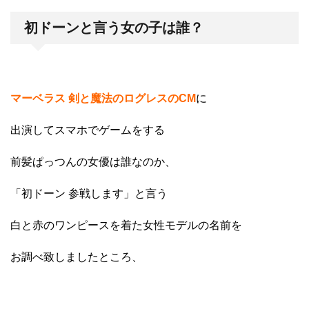
初ドーンと言う女の子は誰？
マーベラス 剣と魔法のログレスのCM
に
出演してスマホでゲームをする
前髪ぱっつんの女優
は誰なのか、
「初ドーン 参戦します」と言う
白と赤のワンピースを着た女性モデルの名前を
お調べ致しましたところ、