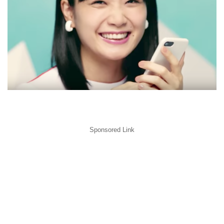
Sponsored Link