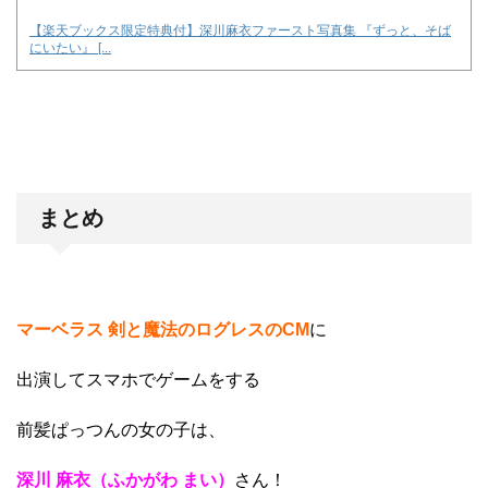
【楽天ブックス限定特典付】深川麻衣ファースト写真集 『ずっと、そば
にいたい』 [...
まとめ
マーベラス 剣と魔法のログレスのCM
に
出演してスマホでゲームをする
前髪ぱっつんの女の子は、
深川 麻衣（ふかがわ まい）
さん！