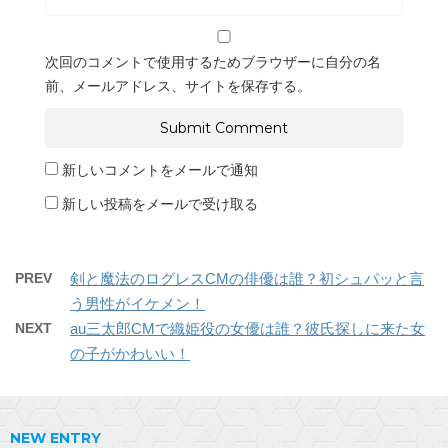
次回のコメントで使用するためブラウザーに自分の名
前、メールアドレス、サイトを保存する。
新しいコメントをメールで通知
新しい投稿をメールで受け取る
PREV
剣と魔法のログレスCMの俳優は誰？初シュパッと言
う男性がイケメン！
NEXT
au三太郎CMで織姫役の女優は誰？彼氏探しに来た女
の子がかわいい！
NEW ENTRY