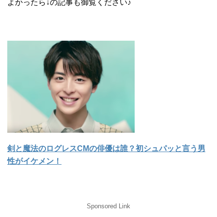
よかったら↓の記事も御覧ください♪
剣と魔法のログレスCMの俳優は誰？初シュパッと言う男
性がイケメン！
Sponsored Link