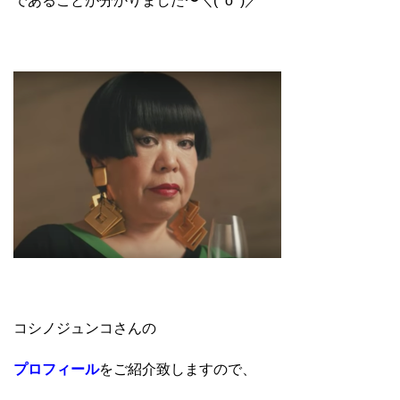
であることが分かりました〜＼(^o^)／
コシノジュンコさんの
プロフィール
をご紹介致しますので、