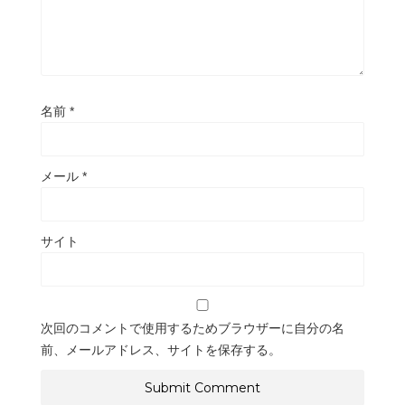
名前
*
メール
*
サイト
次回のコメントで使用するためブラウザーに自分の名
前、メールアドレス、サイトを保存する。