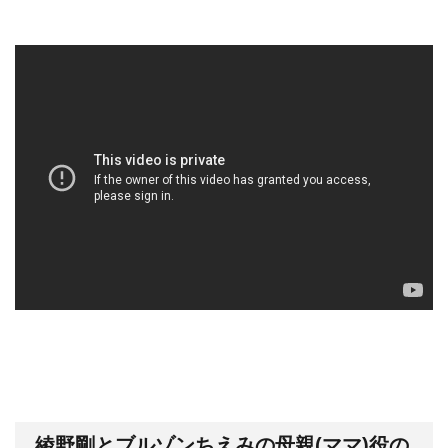
綾野剛とブルゾンちえみの母親(ママ)役の