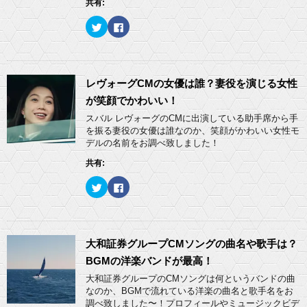
共有:
ク
F
リ
a
ッ
c
ク
e
し
b
て
o
T
o
w
k
レヴォーグCMの女優は誰？妻役を演じる女性
i
で
t
共
が笑顔でかわいい！
t
有
e
す
スバル レヴォーグのCMに出演している助手席から手
r
る
を振る妻役の女優は誰なのか、笑顔がかわいい女性モ
で
に
共
は
デルの名前をお調べ致しました！
有
ク
(
リ
共有:
新
ッ
し
ク
い
し
ク
F
ウ
て
リ
a
ィ
く
ッ
c
ン
だ
ク
e
ド
さ
し
b
ウ
い
て
o
で
(
T
o
開
新
w
k
大和証券グループCMソングの曲名や歌手は？
き
し
i
で
ま
い
t
共
BGMの洋楽バンドが最高！
す
ウ
t
有
)
ィ
e
す
大和証券グループのCMソングは何というバンドの曲
ン
r
る
ド
なのか、BGMで流れている洋楽の曲名と歌手名をお
で
に
ウ
共
は
調べ致しました〜！プロフィールやミュージックビデ
で