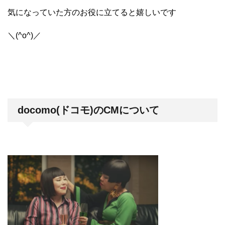
気になっていた方のお役に立てると嬉しいです
＼(^o^)／
docomo(ドコモ)のCMについて