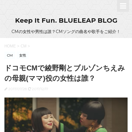
Keep It Fun. BLUELEAP BLOG
CMの女性や男性は誰？CMソングの曲名や歌手をご紹介！
HOME
>
CM
>
CM
女性
ドコモCMで綾野剛とブルゾンちえみ
の母親(ママ)役の女性は誰？
2017/07/28
2017/12/17