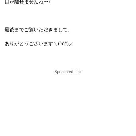
目が離せませんね〜♪
最後までご覧いただきまして、
ありがとうございます＼(^o^)／
Sponsored Link