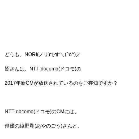
どうも、NORI(ノリ)です＼(^o^)／
皆さんは、NTT docomo(ドコモ)の
2017年新CMが放送されているのをご存知ですか？
NTT docomo(ドコモ)のCMには、
俳優の綾野剛(あやのごう)さんと、