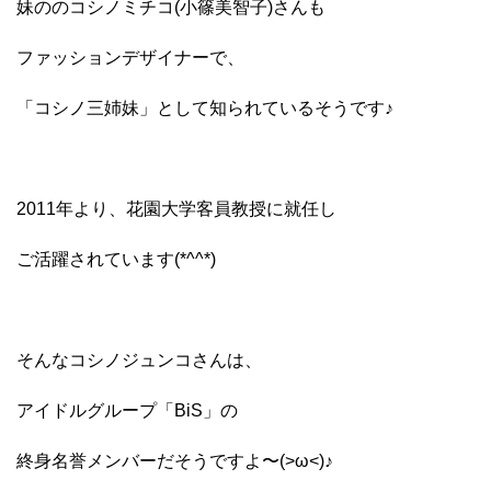
妹ののコシノミチコ(小篠美智子)さんも
ファッションデザイナーで、
「コシノ三姉妹」として知られているそうです♪
2011年より、花園大学客員教授に就任し
ご活躍されています(*^^*)
そんなコシノジュンコさんは、
アイドルグループ「BiS」の
終身名誉メンバーだそうですよ〜(>ω<)♪