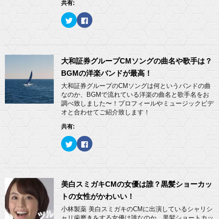
共有:
新
ッ
し
ク
い
し
ク
F
ウ
て
リ
a
ィ
く
ッ
c
ン
だ
ク
e
ド
さ
し
b
ウ
い
て
o
で
(
T
o
開
新
w
k
大和証券グループCMソングの曲名や歌手は？
き
し
i
で
ま
い
t
共
BGMの洋楽バンドが最高！
す
ウ
t
有
)
ィ
e
す
大和証券グループのCMソングは何というバンドの曲
ン
r
る
ド
なのか、BGMで流れている洋楽の曲名と歌手名をお
で
に
ウ
共
は
調べ致しました〜！プロフィールやミュージックビデ
で
有
ク
開
オと合わせてご紹介致します！
(
リ
き
新
ッ
ま
し
ク
共有:
す
い
し
)
ウ
て
ィ
く
ク
F
ン
だ
リ
a
ド
さ
ッ
c
ウ
い
ク
e
で
(
し
b
開
新
て
o
き
し
T
o
ま
い
w
k
美白スミガキCMの女優は誰？黒髪ショーカッ
す
ウ
i
で
)
ィ
t
共
トの女性がかわいい！
ン
t
有
ド
e
す
小林製薬 美白スミガキのCMに出演しているシャリシ
ウ
r
る
ャリ歯磨きをする女優は誰なのか、黒髪ショートカッ
で
で
に