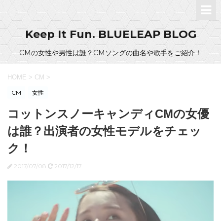
Keep It Fun. BLUELEAP BLOG
CMの女性や男性は誰？CMソングの曲名や歌手をご紹介！
HOME
>
CM
>
CM
女性
コットンスノーキャンディCMの女優
は誰？出演者の女性モデルをチェッ
ク！
2017/07/08
2017/12/17