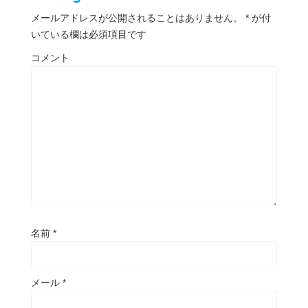
開
き
メールアドレスが公開されることはありません。
*
が付
ま
す
いている欄は必須項目です
)
コメント
名前
*
メール
*