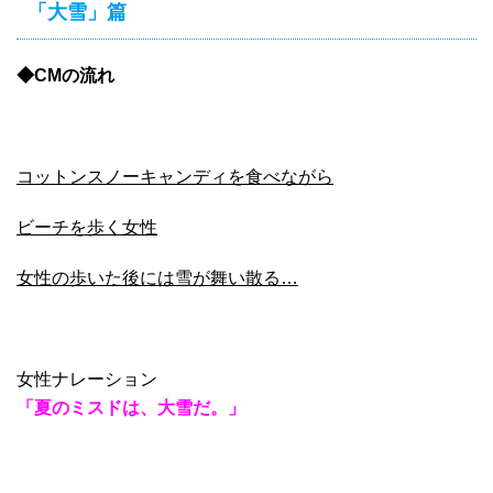
「大雪」篇
◆CMの流れ
コットンスノーキャンディを食べながら
ビーチを歩く女性
女性の歩いた後には雪が舞い散る…
女性ナレーション
「夏のミスドは、大雪だ。」