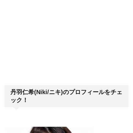
丹羽仁希(Niki/ニキ)のプロフィールをチェ
ック！