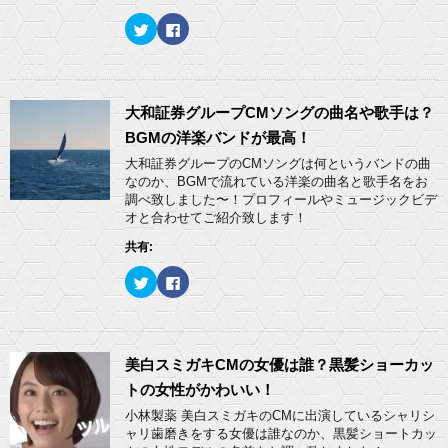
し
ク
い
し
ク
F
ウ
て
リ
a
ィ
く
ッ
c
ン
だ
ク
e
ド
さ
し
b
ウ
い
て
o
で
(
T
o
開
新
w
k
大和証券グループCMソングの曲名や歌手は？
き
し
i
で
ま
い
t
共
BGMの洋楽バンドが最高！
す
ウ
t
有
)
ィ
e
す
大和証券グループのCMソングは何というバンドの曲
ン
r
る
ド
なのか、BGMで流れている洋楽の曲名と歌手名をお
で
に
ウ
共
は
調べ致しました〜！プロフィールやミュージックビデ
で
有
ク
開
オと合わせてご紹介致します！
(
リ
き
新
ッ
ま
し
ク
共有:
す
い
し
)
ウ
て
ィ
く
ク
F
ン
だ
リ
a
ド
さ
ッ
c
ウ
い
ク
e
で
(
し
b
開
新
て
o
き
し
T
o
ま
い
w
k
美白スミガキCMの女優は誰？黒髪ショーカッ
す
ウ
i
で
)
ィ
t
共
トの女性がかわいい！
ン
t
有
ド
e
す
小林製薬 美白スミガキのCMに出演しているシャリシ
ウ
r
る
ャリ歯磨きをする女優は誰なのか、黒髪ショートカッ
で
で
に
開
共
は