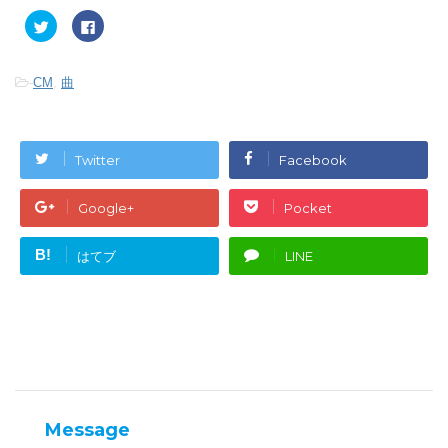
ク
F
リ
a
ッ
c
ク
e
し
b
-
CM
,
曲
て
o
T
o
w
k
i
で
t
共
t
有
e
す
Twitter
Facebook
r
る
で
に
共
は
有
ク
Google+
Pocket
(
リ
新
ッ
し
ク
い
し
B!
はてブ
LINE
ウ
て
ィ
く
ン
だ
ド
さ
ウ
い
で
(
開
新
き
し
ま
い
す
ウ
)
ィ
ン
ド
ウ
Message
で
開