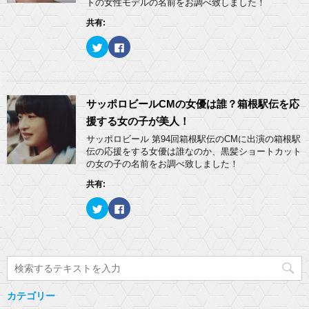
トの女性モデルの名前をお調べ致しました！
き
有
ク
ま
(
リ
共有:
す
新
ッ
)
し
ク
い
し
ク
F
ウ
て
リ
a
ィ
く
ッ
c
ン
だ
ク
e
ド
さ
し
b
ウ
い
て
o
で
(
T
o
開
新
w
k
サッポロビールCMの女優は誰？箱根駅伝を応
き
し
i
で
ま
い
t
共
援する女の子が美人！
す
ウ
t
有
)
ィ
e
す
サッポロビール 第94回箱根駅伝のCMに出演の箱根駅
ン
r
る
ド
伝の応援をする女優は誰なのか、黒髪ショートカット
で
に
ウ
共
は
の女の子の名前をお調べ致しました！
で
有
ク
開
(
リ
き
共有:
新
ッ
ま
し
ク
す
い
し
)
ク
F
ウ
て
リ
a
ィ
く
ッ
c
ン
だ
ク
e
ド
さ
し
b
ウ
い
て
o
で
(
T
o
開
新
w
k
き
し
i
で
ま
い
t
共
す
ウ
t
有
)
ィ
カテゴリー
e
す
ン
r
る