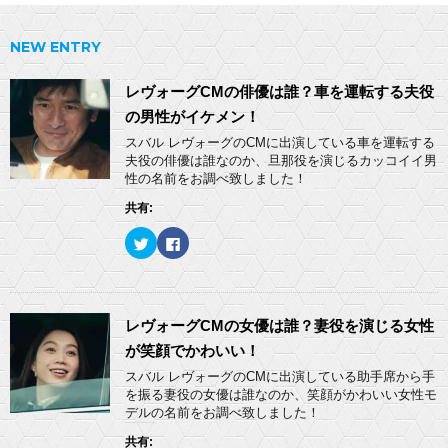
NEW ENTRY
レヴォーグCMの俳優は誰？車を運転する夫役
の男性がイケメン！
スバル レヴォーグのCMに出演している車を運転する
夫役の俳優は誰なのか、旦那役を演じるカッコイイ男
性の名前をお調べ致しました！
共有:
ク
F
リ
a
ッ
c
ク
e
し
b
て
o
T
o
w
k
レヴォーグCMの女優は誰？妻役を演じる女性
i
で
t
共
が笑顔でかわいい！
t
有
e
す
スバル レヴォーグのCMに出演している助手席から手
r
る
を振る妻役の女優は誰なのか、笑顔がかわいい女性モ
で
に
共
は
デルの名前をお調べ致しました！
有
ク
(
リ
共有:
新
ッ