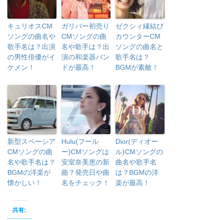
キュリオスCM
ガリバー初売り
ゼクシィ縁結び
ソングの曲名や
CMソングの曲
カウンターCM
歌手名は？出演
名や歌手は？出
ソングの曲名と
の男性俳優がイ
演の和楽器バン
歌手名は？
ケメン！
ドが最高！
BGMが素敵！
新型スペーシア
Hulu(フール
Dior(ディオー
CMソングの曲
ー)CMソングは
ル)CMソングの
名や歌手名は？
安室奈美恵の新
曲名や歌手名
BGMの洋楽が
曲？発売日や曲
は？BGMの洋
懐かしい！
名をチェック！
楽が最高！
共有: