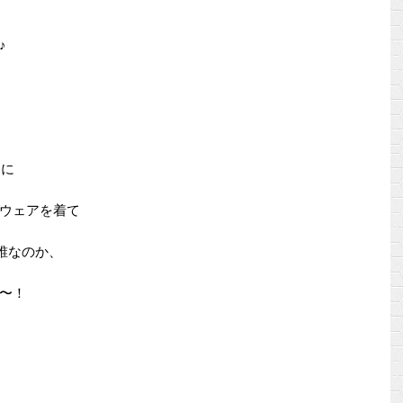
♪
M
に
ウェアを着て
誰なのか、
〜！