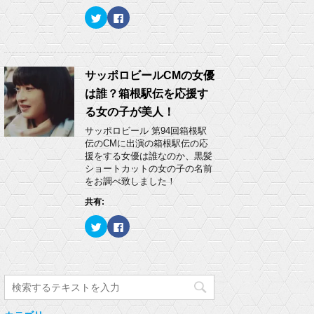
ウ
い
ク
F
で
(
リ
a
開
新
ッ
c
き
し
ク
e
ま
い
し
b
す
ウ
て
o
)
ィ
T
o
ン
w
k
サッポロビールCMの女優
ド
i
で
ウ
t
共
で
は誰？箱根駅伝を応援す
t
有
開
e
す
き
る女の子が美人！
r
る
ま
で
に
す
サッポロビール 第94回箱根駅
共
は
)
有
ク
伝のCMに出演の箱根駅伝の応
(
リ
援をする女優は誰なのか、黒髪
新
ッ
し
ク
ショートカットの女の子の名前
い
し
をお調べ致しました！
ウ
て
ィ
く
ン
だ
共有:
ド
さ
ウ
い
ク
F
で
(
リ
a
開
新
ッ
c
き
し
ク
e
ま
い
し
b
す
ウ
て
o
)
ィ
T
o
ン
w
k
ド
i
で
ウ
t
共
で
t
有
開