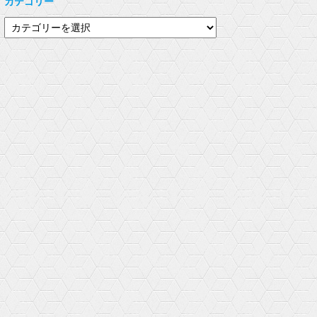
カテゴリー
e
す
き
r
る
ま
で
に
す
カ
共
は
)
有
ク
テ
(
リ
新
ッ
ゴ
し
ク
い
し
リ
ウ
て
ィ
く
ー
ン
だ
ド
さ
ウ
い
で
(
開
新
き
し
ま
い
す
ウ
)
ィ
ン
ド
ウ
で
開
き
ま
す
)