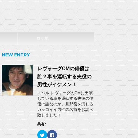
ロケ地
NEW ENTRY
レヴォーグCMの俳優は
誰？車を運転する夫役の
男性がイケメン！
スバル レヴォーグのCMに出演
している車を運転する夫役の俳
優は誰なのか、旦那役を演じる
カッコイイ男性の名前をお調べ
致しました！
共有:
ク
F
リ
a