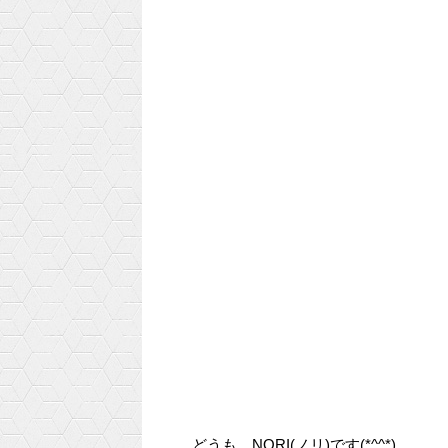
どうも、NORI(ノリ)です(*^^*)