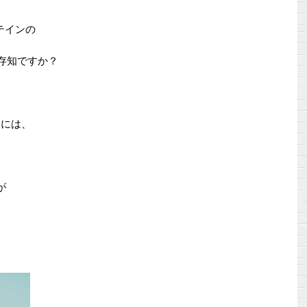
テインの
ご存知ですか？
Mには、
が