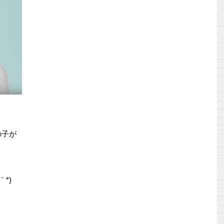
の子が
*)