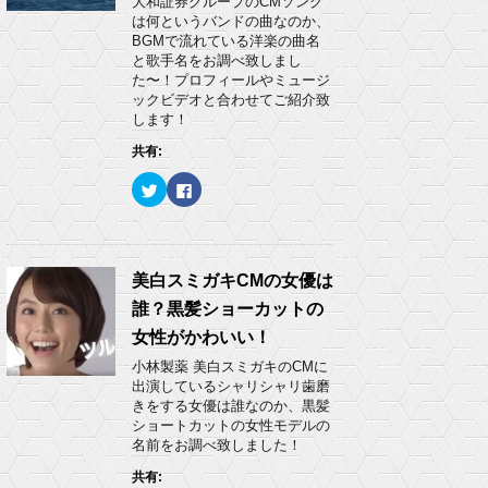
大和証券グループのCMソング
共
は
)
有
ク
は何というバンドの曲なのか、
(
リ
BGMで流れている洋楽の曲名
新
ッ
し
ク
と歌手名をお調べ致しまし
い
し
た〜！プロフィールやミュージ
ウ
て
ィ
く
ックビデオと合わせてご紹介致
ン
だ
します！
ド
さ
ウ
い
で
(
共有:
開
新
き
し
ク
F
ま
い
リ
a
す
ウ
ッ
c
)
ィ
ク
e
ン
し
b
ド
て
o
ウ
T
o
で
w
k
美白スミガキCMの女優は
開
i
で
き
t
共
ま
誰？黒髪ショーカットの
t
有
す
e
す
)
女性がかわいい！
r
る
で
に
小林製薬 美白スミガキのCMに
共
は
有
ク
出演しているシャリシャリ歯磨
(
リ
きをする女優は誰なのか、黒髪
新
ッ
し
ク
ショートカットの女性モデルの
い
し
名前をお調べ致しました！
ウ
て
ィ
く
ン
だ
共有:
ド
さ