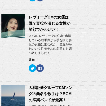
ッ
c
ク
e
し
b
て
o
T
o
w
k
レヴォーグCMの女優は
i
で
t
共
誰？妻役を演じる女性が
t
有
e
す
笑顔でかわいい！
r
る
で
に
スバル レヴォーグのCMに出演
共
は
有
ク
している助手席から手を振る妻
(
リ
役の女優は誰なのか、笑顔がか
新
ッ
し
ク
わいい女性モデルの名前をお調
い
し
べ致しました！
ウ
て
ィ
く
ン
だ
共有:
ド
さ
ウ
い
ク
F
で
(
リ
a
開
新
ッ
c
き
し
ク
e
ま
い
し
b
す
ウ
て
o
)
ィ
T
o
ン
w
k
大和証券グループCMソン
ド
i
で
ウ
t
共
で
グの曲名や歌手は？BGM
t
有
開
e
す
き
の洋楽バンドが最高！
r
る
ま
で
に
す