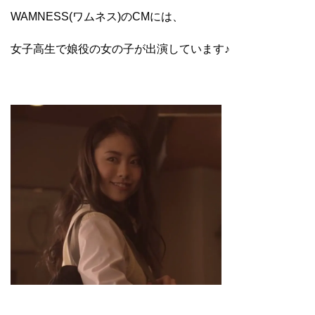
WAMNESS(ワムネス)のCMには、
女子高生で娘役の女の子が出演しています♪