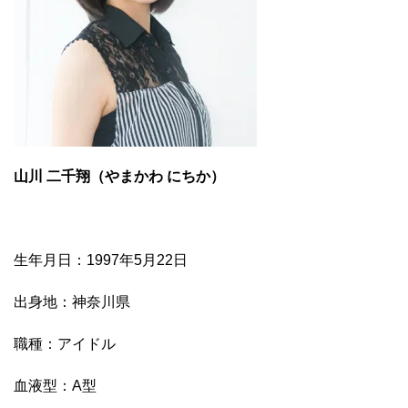
山川 二千翔（やまかわ にちか）
生年月日：1997年5月22日
出身地：神奈川県
職種：アイドル
血液型：A型