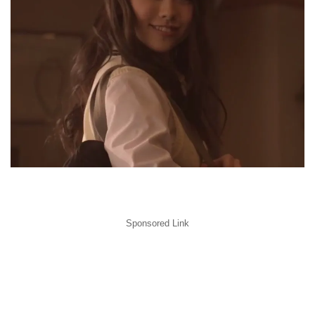
Sponsored Link