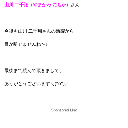
山川 二千翔（やまかわ にちか）
さん！
今後も山川 二千翔さんの活躍から
目が離せませんね〜♪
最後まで読んで頂きまして、
ありがとうございます＼(^o^)／
Sponsored Link