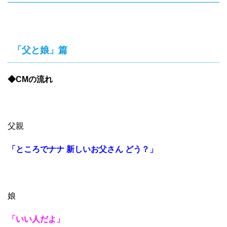
「父と娘」篇
◆CMの流れ
父親
「ところでナナ 新しいお父さん どう？」
娘
「いい人だよ」