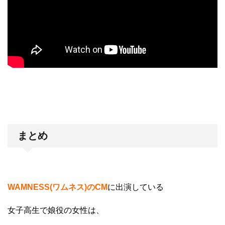
まとめ
WAMNESS(ワムネス)のCM
に出演している
女子高生で娘役の女性は、