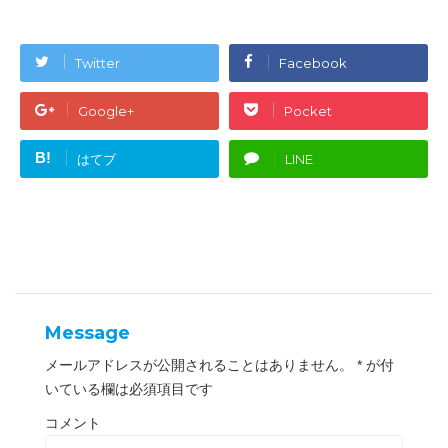
w
k
i
で
t
共
t
有
e
す
Twitter
Facebook
r
る
で
に
共
は
有
ク
Google+
Pocket
(
リ
新
ッ
し
ク
い
し
B!
はてブ
LINE
ウ
て
ィ
く
ン
だ
ド
さ
ウ
い
で
(
開
新
き
し
ま
い
す
ウ
)
ィ
ン
ド
ウ
Message
で
開
き
メールアドレスが公開されることはありません。
*
が付
ま
す
いている欄は必須項目です
)
コメント