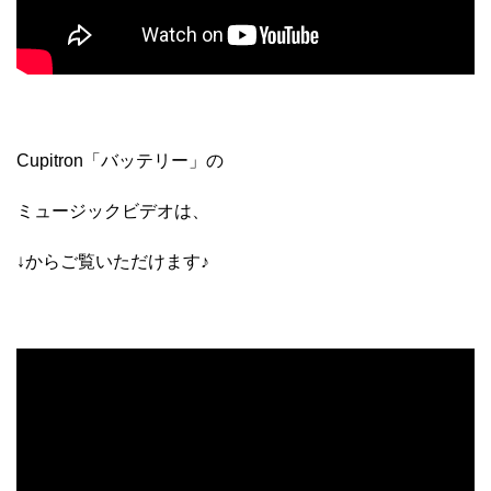
Cupitron「バッテリー」の
ミュージックビデオは、
↓からご覧いただけます♪