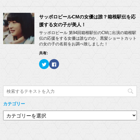
ク
e
ド
さ
し
b
ウ
い
て
o
で
(
T
o
開
新
w
k
サッポロビールCMの女優は誰？箱根駅伝を応
き
し
i
で
ま
い
t
共
援する女の子が美人！
す
ウ
t
有
)
ィ
e
す
サッポロビール 第94回箱根駅伝のCMに出演の箱根駅
ン
r
る
ド
伝の応援をする女優は誰なのか、黒髪ショートカット
で
に
ウ
共
は
の女の子の名前をお調べ致しました！
で
有
ク
開
(
リ
き
共有:
新
ッ
ま
し
ク
す
い
し
)
ク
F
ウ
て
リ
a
ィ
く
ッ
c
ン
だ
ク
e
ド
さ
し
b
ウ
い
て
o
で
(
T
o
開
新
w
k
き
し
i
で
ま
い
t
共
す
ウ
t
有
)
ィ
カテゴリー
e
す
ン
r
る
ド
で
に
カ
ウ
共
は
で
有
ク
テ
開
(
リ
き
ゴ
新
ッ
ま
し
ク
す
リ
い
し
)
ウ
て
ー