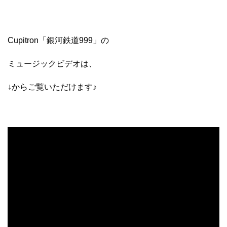
Cupitron「銀河鉄道999」の
ミュージックビデオは、
↓からご覧いただけます♪