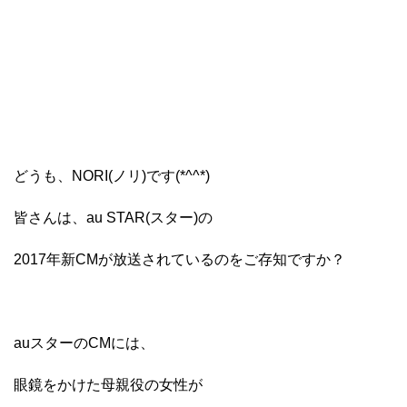
どうも、NORI(ノリ)です(*^^*)
皆さんは、au STAR(スター)の
2017年新CMが放送されているのをご存知ですか？
auスターのCMには、
眼鏡をかけた母親役の女性が