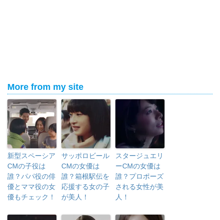
More from my site
新型スペーシア
サッポロビール
スタージュエリ
CMの子役は
CMの女優は
ーCMの女優は
誰？パパ役の俳
誰？箱根駅伝を
誰？プロポーズ
優とママ役の女
応援する女の子
される女性が美
優もチェック！
が美人！
人！