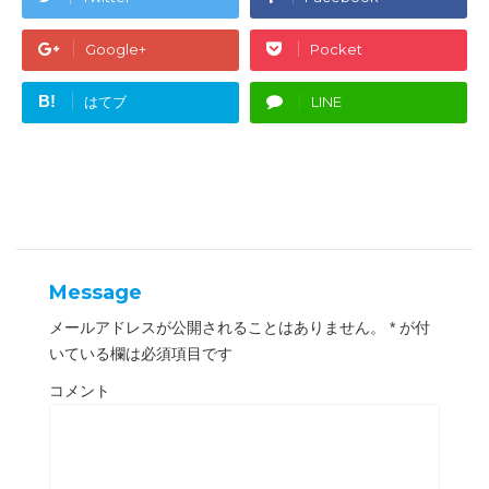
r
る
で
に
共
は
有
ク
Google+
Pocket
(
リ
新
ッ
し
ク
い
し
B!
はてブ
LINE
ウ
て
ィ
く
ン
だ
ド
さ
ウ
い
で
(
開
新
き
し
ま
い
す
ウ
)
ィ
ン
ド
ウ
Message
で
開
き
メールアドレスが公開されることはありません。
*
が付
ま
す
いている欄は必須項目です
)
コメント