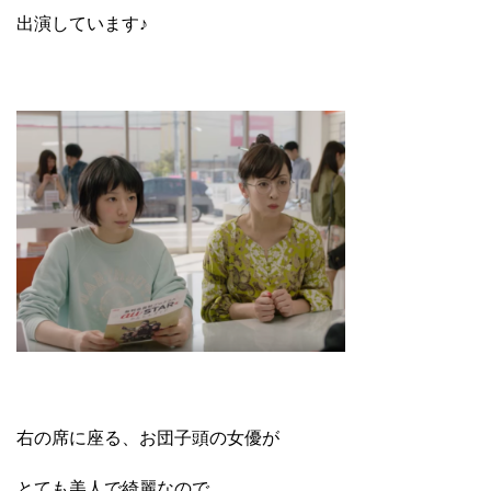
出演しています♪
右の席に座る、お団子頭の女優が
とても美人で綺麗なので、