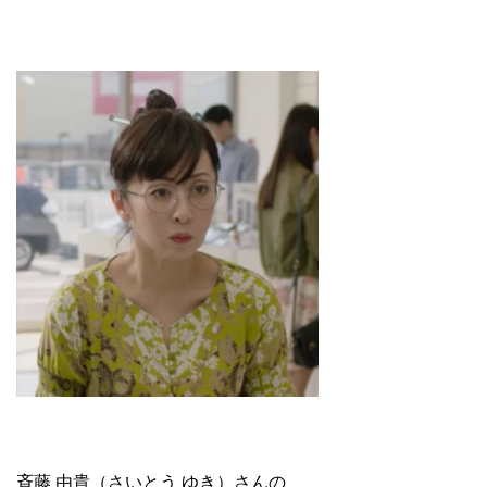
斉藤 由貴（さいとう ゆき）さんの