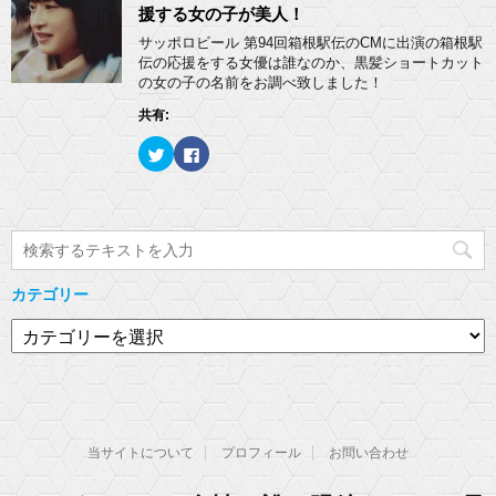
ま
い
t
共
援する女の子が美人！
す
ウ
t
有
)
ィ
e
す
サッポロビール 第94回箱根駅伝のCMに出演の箱根駅
ン
r
る
ド
伝の応援をする女優は誰なのか、黒髪ショートカット
で
に
ウ
共
は
の女の子の名前をお調べ致しました！
で
有
ク
開
(
リ
き
共有:
新
ッ
ま
し
ク
す
い
し
)
ク
F
ウ
て
リ
a
ィ
く
ッ
c
ン
だ
ク
e
ド
さ
し
b
ウ
い
て
o
で
(
T
o
開
新
w
k
き
し
i
で
ま
い
t
共
す
ウ
t
有
)
ィ
カテゴリー
e
す
ン
r
る
ド
で
に
カ
ウ
共
は
で
有
ク
テ
開
(
リ
き
ゴ
新
ッ
ま
し
ク
す
リ
い
し
)
ウ
て
ー
ィ
く
ン
だ
当サイトについて
プロフィール
お問い合わせ
ド
さ
ウ
い
で
(