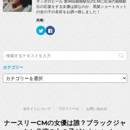
サッポロビール 第94回箱根駅伝のCMに出演の箱根駅
ン
r
る
ド
伝の応援をする女優は誰なのか、黒髪ショートカット
で
に
ウ
共
は
の女の子の名前をお調べ致しました！
で
有
ク
開
(
リ
き
共有:
新
ッ
ま
し
ク
す
い
し
)
ク
F
ウ
て
リ
a
ィ
く
ッ
c
ン
だ
ク
e
ド
さ
し
b
ウ
い
て
o
で
(
T
o
開
新
w
k
き
し
i
で
ま
い
t
共
す
ウ
t
有
)
ィ
カテゴリー
e
す
ン
r
る
ド
で
に
カ
ウ
共
は
で
有
ク
テ
開
(
リ
き
ゴ
新
ッ
ま
し
ク
す
リ
い
し
)
ウ
て
ー
ィ
く
ン
だ
当サイトについて
プロフィール
お問い合わせ
ド
さ
ウ
い
で
(
開
新
ナースリーCMの女優は誰？ブラックジャ
き
し
ま
い