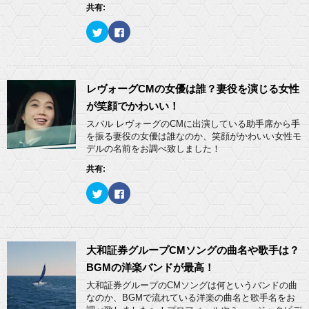
共有:
ク
F
リ
a
ッ
c
ク
e
し
b
て
o
T
o
w
k
レヴォーグCMの女優は誰？妻役を演じる女性
i
で
t
共
が笑顔でかわいい！
t
有
e
す
スバル レヴォーグのCMに出演している助手席から手
r
る
を振る妻役の女優は誰なのか、笑顔がかわいい女性モ
で
に
共
は
デルの名前をお調べ致しました！
有
ク
(
リ
共有:
新
ッ
し
ク
い
し
ク
F
ウ
て
リ
a
ィ
く
ッ
c
ン
だ
ク
e
ド
さ
し
b
ウ
い
て
o
で
(
T
o
開
新
w
k
大和証券グループCMソングの曲名や歌手は？
き
し
i
で
ま
い
t
共
BGMの洋楽バンドが最高！
す
ウ
t
有
)
ィ
e
す
大和証券グループのCMソングは何というバンドの曲
ン
r
る
ド
なのか、BGMで流れている洋楽の曲名と歌手名をお
で
に
ウ
共
は