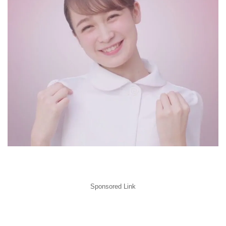
Sponsored Link