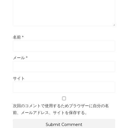
名前
*
メール
*
サイト
次回のコメントで使用するためブラウザーに自分の名
前、メールアドレス、サイトを保存する。