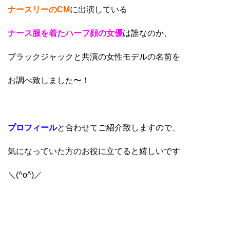
ナースリーのCM
に出演している
ナース服を着たハーフ顔の女優
は誰なのか、
ブラックジャックと共演の女性モデルの名前を
お調べ致しました〜！
プロフィール
と合わせてご紹介致しますので、
気になっていた方のお役に立てると嬉しいです
＼(^o^)／