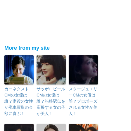
More from my site
カーネクスト
サッポロビール
スタージュエリ
CMの女優は
CMの女優は
ーCMの女優は
誰？妻役の女性
誰？箱根駅伝を
誰？プロポーズ
が廃車買取の金
応援する女の子
される女性が美
額に喜ぶ！
が美人！
人！