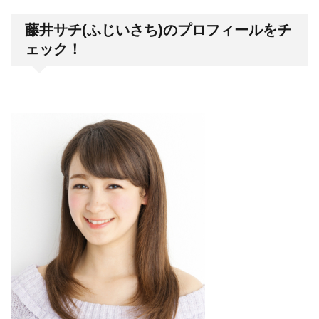
藤井サチ(ふじいさち)のプロフィールをチ
ェック！