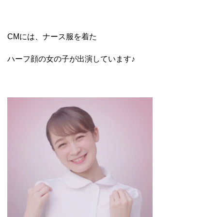
CMには、ナース服を着た
ハーフ顔の女の子が出演しています♪