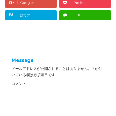
有
ク
Google+
Pocket
(
リ
新
ッ
し
ク
い
し
B!
はてブ
LINE
ウ
て
ィ
く
ン
だ
ド
さ
ウ
い
で
(
開
新
き
し
ま
い
す
ウ
)
ィ
ン
ド
ウ
Message
で
開
き
メールアドレスが公開されることはありません。
*
が付
ま
す
いている欄は必須項目です
)
コメント