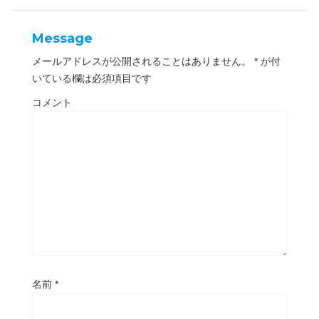
)
ィ
ン
ド
ウ
Message
で
開
き
メールアドレスが公開されることはありません。
*
が付
ま
す
いている欄は必須項目です
)
コメント
名前
*