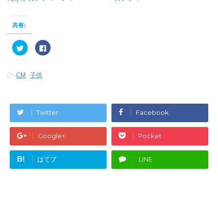
共有:
ク
F
リ
a
ッ
c
ク
e
し
b
-
CM
,
子供
て
o
T
o
w
k
i
で
t
共
t
有
e
す
Twitter
Facebook
r
る
で
に
共
は
有
ク
Google+
Pocket
(
リ
新
ッ
し
ク
い
し
B!
はてブ
LINE
ウ
て
ィ
く
ン
だ
ド
さ
ウ
い
で
(
開
新
き
し
ま
い
す
ウ