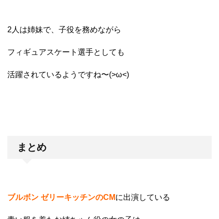
2人は姉妹で、子役を務めながら
フィギュアスケート選手としても
活躍されているようですね〜(>ω<)
まとめ
ブルボン ゼリーキッチンのCM
に出演している