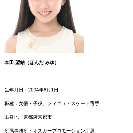
本田 望結（ほんだ みゆ）
生年月日：2004年6月1日
職種：女優・子役、フィギュアスケート選手
出身地：京都府京都市
所属事務所：オスカープロモーション所属