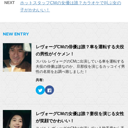
NEXT
ホットスタッフCMの女優は誰？カラオケで叫ぶ女の
子がかわいい！
NEW ENTRY
レヴォーグCMの俳優は誰？車を運転する夫役
の男性がイケメン！
スバル レヴォーグのCMに出演している車を運転する
夫役の俳優は誰なのか、旦那役を演じるカッコイイ男
性の名前をお調べ致しました！
共有:
ク
F
リ
a
ッ
c
ク
e
し
b
て
o
T
o
w
k
レヴォーグCMの女優は誰？妻役を演じる女性
i
で
t
共
が笑顔でかわいい！
t
有
e
す