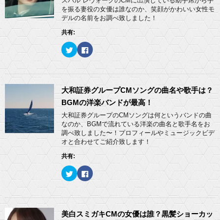
スバル レヴォーグのCMに出演している助手席から手
r
る
を振る妻役の女優は誰なのか、笑顔がかわいい女性モ
で
に
共
は
デルの名前をお調べ致しました！
有
ク
(
リ
共有:
新
ッ
し
ク
い
し
ク
F
ウ
て
リ
a
ィ
く
ッ
c
ン
だ
ク
e
ド
さ
し
b
ウ
い
て
o
で
(
T
o
開
新
w
k
大和証券グループCMソングの曲名や歌手は？
き
し
i
で
ま
い
t
共
BGMの洋楽バンドが最高！
す
ウ
t
有
)
ィ
e
す
大和証券グループのCMソングは何というバンドの曲
ン
r
る
ド
なのか、BGMで流れている洋楽の曲名と歌手名をお
で
に
ウ
共
は
調べ致しました〜！プロフィールやミュージックビデ
で
有
ク
開
オと合わせてご紹介致します！
(
リ
き
新
ッ
ま
し
ク
共有:
す
い
し
)
ウ
て
ィ
く
ク
F
ン
だ
リ
a
ド
さ
ッ
c
ウ
い
ク
e
で
(
し
b
開
新
て
o
き
し
T
o
ま
い
w
k
美白スミガキCMの女優は誰？黒髪ショーカッ
す
ウ
i
で