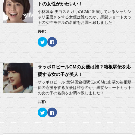
)
ィ
t
共
トの女性がかわいい！
ン
t
有
ド
e
す
小林製薬 美白スミガキのCMに出演しているシャリシ
ウ
r
る
ャリ歯磨きをする女優は誰なのか、黒髪ショートカッ
で
で
に
開
共
は
トの女性モデルの名前をお調べ致しました！
き
有
ク
ま
(
リ
共有:
す
新
ッ
)
し
ク
い
し
ク
F
ウ
て
リ
a
ィ
く
ッ
c
ン
だ
ク
e
ド
さ
し
b
ウ
い
て
o
で
(
T
o
開
新
w
k
サッポロビールCMの女優は誰？箱根駅伝を応
き
し
i
で
ま
い
t
共
援する女の子が美人！
す
ウ
t
有
)
ィ
e
す
サッポロビール 第94回箱根駅伝のCMに出演の箱根駅
ン
r
る
ド
伝の応援をする女優は誰なのか、黒髪ショートカット
で
に
ウ
共
は
の女の子の名前をお調べ致しました！
で
有
ク
開
(
リ
き
共有:
新
ッ
ま
し
ク
す
い
し
)
ク
F
ウ
て
リ
a
ィ
く
ッ
c
ン
だ
ク
e
ド
さ
し
b
ウ
い
て
o
で
(
T
o