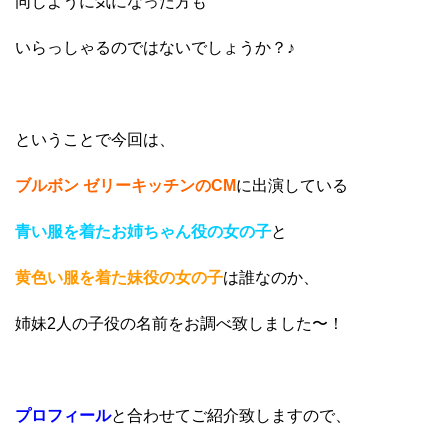
同じように気になった方も
いらっしゃるのではないでしょうか？♪
ということで今回は、
ブルボン ゼリーキッチンのCM
に出演している
青い服を着たお姉ちゃん役の女の子
と
黄色い服を着た妹役の女の子
は誰なのか、
姉妹2人の子役の名前をお調べ致しました〜！
プロフィール
と合わせてご紹介致しますので、