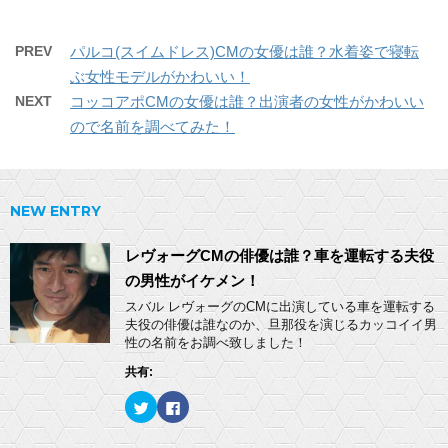
PREV
パルコ(スイムドレス)CMの女優は誰？水着姿で寝転
ぶ女性モデルがかわいい！
NEXT
コッコアポCMの女優は誰？出演者の女性がかわいい
ので名前を調べてみた！
NEW ENTRY
レヴォーグCMの俳優は誰？車を運転する夫役
の男性がイケメン！
スバル レヴォーグのCMに出演している車を運転する
夫役の俳優は誰なのか、旦那役を演じるカッコイイ男
性の名前をお調べ致しました！
共有:
ク
F
リ
a
ッ
c
ク
e