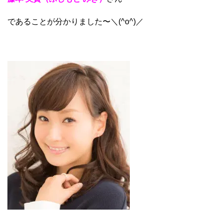
であることが分かりました〜＼(^o^)／