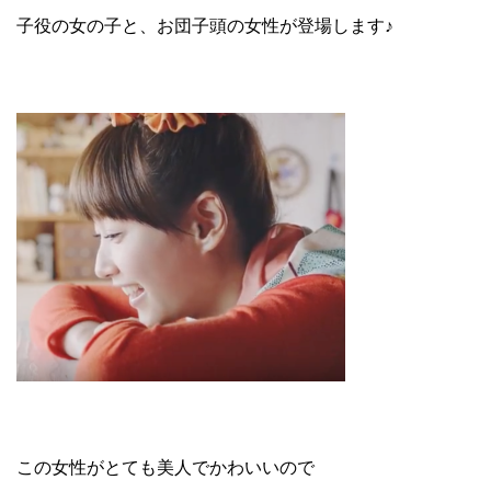
子役の女の子と、お団子頭の女性が登場します♪
この女性がとても美人でかわいいので