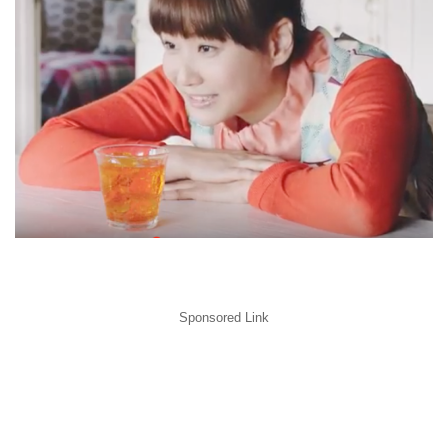
Sponsored Link