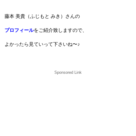
藤本 美貴（ふじもと みき）さんの
プロフィール
をご紹介致しますので、
よかったら見ていって下さいね〜♪
Sponsored Link