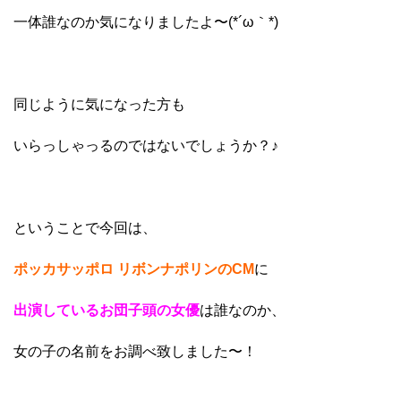
一体誰なのか気になりましたよ〜(*´ω｀*)
同じように気になった方も
いらっしゃっるのではないでしょうか？♪
ということで今回は、
ポッカサッポロ リボンナポリンのCM
に
出演しているお団子頭の女優
は誰なのか、
女の子の名前をお調べ致しました〜！