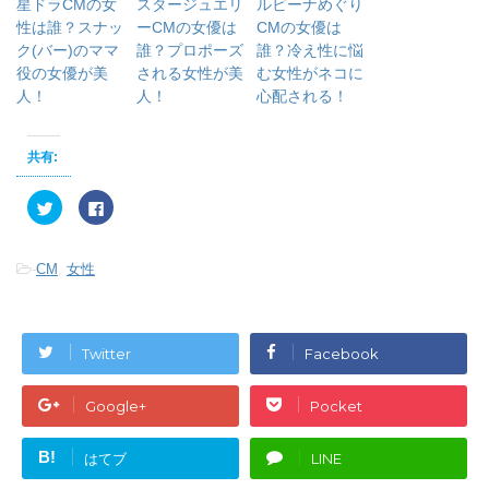
星ドラCMの女
スタージュエリ
ルビーナめぐり
性は誰？スナッ
ーCMの女優は
CMの女優は
ク(バー)のママ
誰？プロポーズ
誰？冷え性に悩
役の女優が美
される女性が美
む女性がネコに
人！
人！
心配される！
共有:
ク
F
リ
a
ッ
c
ク
e
し
b
-
CM
,
女性
て
o
T
o
w
k
i
で
t
共
t
有
e
す
Twitter
Facebook
r
る
で
に
共
は
有
ク
Google+
Pocket
(
リ
新
ッ
し
ク
い
し
B!
はてブ
LINE
ウ
て
ィ
く