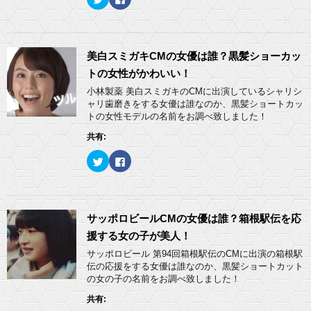
ン
だ
リ
a
ド
さ
ッ
c
ウ
い
ク
e
で
(
し
b
開
新
て
o
き
し
T
o
ま
い
w
k
美白スミガキCMの女優は誰？黒髪ショーカッ
す
ウ
i
で
)
ィ
t
共
トの女性がかわいい！
ン
t
有
ド
e
す
小林製薬 美白スミガキのCMに出演しているシャリシ
ウ
r
る
ャリ歯磨きをする女優は誰なのか、黒髪ショートカッ
で
で
に
開
共
は
トの女性モデルの名前をお調べ致しました！
き
有
ク
ま
(
リ
共有:
す
新
ッ
)
し
ク
い
し
ク
F
ウ
て
リ
a
ィ
く
ッ
c
ン
だ
ク
e
ド
さ
し
b
ウ
い
て
o
で
(
T
o
開
新
w
k
サッポロビールCMの女優は誰？箱根駅伝を応
き
し
i
で
ま
い
t
共
援する女の子が美人！
す
ウ
t
有
)
ィ
e
す
サッポロビール 第94回箱根駅伝のCMに出演の箱根駅
ン
r
る
ド
伝の応援をする女優は誰なのか、黒髪ショートカット
で
に
ウ
共
は
の女の子の名前をお調べ致しました！
で
有
ク
開
(
リ
き
共有:
新
ッ
ま
し
ク