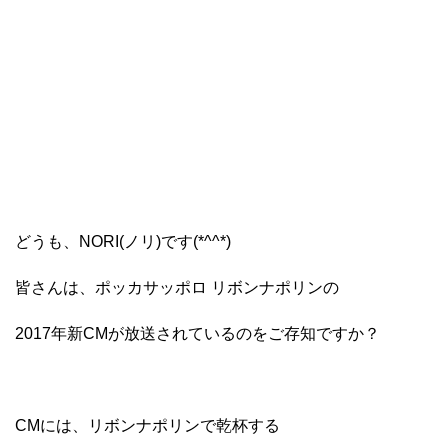
どうも、NORI(ノリ)です(*^^*)
皆さんは、ポッカサッポロ リボンナポリンの
2017年新CMが放送されているのをご存知ですか？
CMには、リボンナポリンで乾杯する