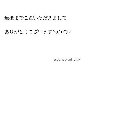
最後までご覧いただきまして、
ありがとうございます＼(^o^)／
Sponsored Link