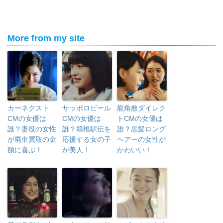
More from my site
カーネクスト
サッポロビール
龍角散ダイレク
CMの女優は
CMの女優は
トCMの女優は
誰？妻役の女性
誰？箱根駅伝を
誰？黒髪ロング
が廃車買取の金
応援する女の子
ヘアーの女性が
額に喜ぶ！
が美人！
かわいい！