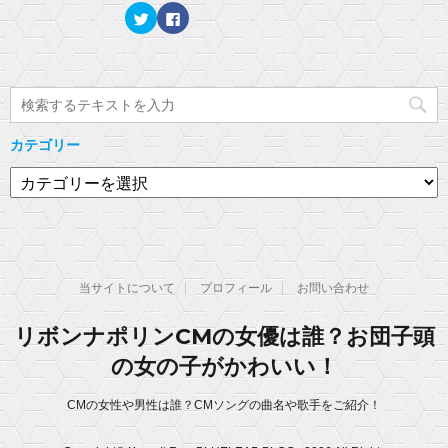
す
い
し
)
ク
F
ウ
て
リ
a
ィ
く
ッ
c
ン
だ
ク
e
ド
さ
し
b
ウ
い
て
o
で
(
T
o
開
新
w
k
き
し
i
で
ま
い
t
共
す
ウ
t
有
)
ィ
カテゴリー
e
す
ン
r
る
ド
で
に
カ
ウ
共
は
で
有
ク
テ
開
(
リ
き
ゴ
新
ッ
ま
し
ク
す
リ
い
し
)
ウ
て
ー
ィ
く
ン
だ
当サイトについて
プロフィール
お問い合わせ
ド
さ
ウ
い
で
(
開
新
リボンナポリンCMの女優は誰？お団子頭
き
し
ま
い
の女の子がかわいい！
す
ウ
)
ィ
ン
ド
CMの女性や男性は誰？CMソングの曲名や歌手をご紹介！
ウ
で
開
き