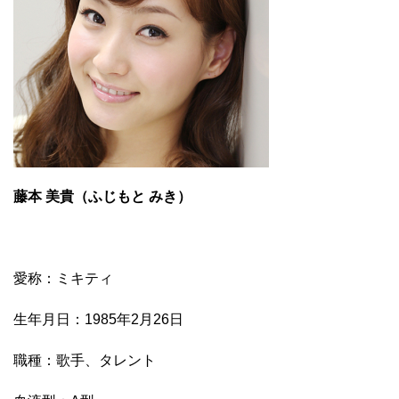
藤本 美貴（ふじもと みき）
愛称：ミキティ
生年月日：1985年2月26日
職種：歌手、タレント