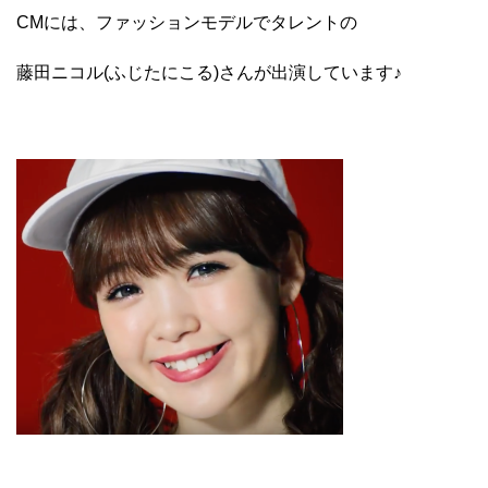
CMには、ファッションモデルでタレントの
藤田ニコル(ふじたにこる)さんが出演しています♪