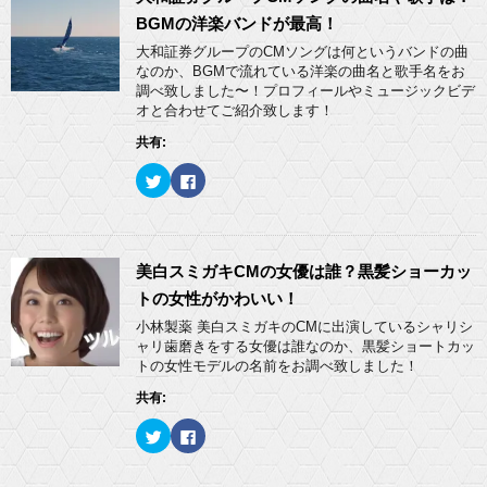
き
し
i
で
ま
い
t
共
BGMの洋楽バンドが最高！
す
ウ
t
有
)
ィ
e
す
大和証券グループのCMソングは何というバンドの曲
ン
r
る
ド
なのか、BGMで流れている洋楽の曲名と歌手名をお
で
に
ウ
共
は
調べ致しました〜！プロフィールやミュージックビデ
で
有
ク
開
オと合わせてご紹介致します！
(
リ
き
新
ッ
ま
し
ク
共有:
す
い
し
)
ウ
て
ィ
く
ク
F
ン
だ
リ
a
ド
さ
ッ
c
ウ
い
ク
e
で
(
し
b
開
新
て
o
き
し
T
o
ま
い
w
k
美白スミガキCMの女優は誰？黒髪ショーカッ
す
ウ
i
で
)
ィ
t
共
トの女性がかわいい！
ン
t
有
ド
e
す
小林製薬 美白スミガキのCMに出演しているシャリシ
ウ
r
る
ャリ歯磨きをする女優は誰なのか、黒髪ショートカッ
で
で
に
開
共
は
トの女性モデルの名前をお調べ致しました！
き
有
ク
ま
(
リ
共有:
す
新
ッ
)
し
ク
い
し
ク
F
ウ
て
リ
a
ィ
く
ッ
c
ン
だ
ク
e
ド
さ
し
b