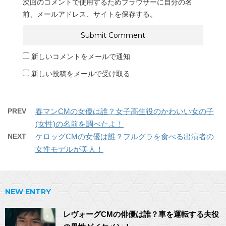
次回のコメントで使用するためブラウザーに自分の名
前、メールアドレス、サイトを保存する。
新しいコメントをメールで通知
新しい投稿をメールで受け取る
PREV
春マンCMの女優は誰？女子高生役のかわいい女の子
(女性)の名前を調べたよ！
NEXT
ケロッグCMの女優は誰？フルグラを食べる出演者の
女性モデルが美人！
NEW ENTRY
レヴォーグCMの俳優は誰？車を運転する夫役