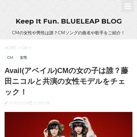
Keep It Fun. BLUELEAP BLOG
CMの女性や男性は誰？CMソングの曲名や歌手をご紹介！
HOME
>
CM
>
CM
女性
Avail(アベイル)CMの女の子は誰？藤
田ニコルと共演の女性モデルをチェ
ック！
2017/03/25
2017/12/18