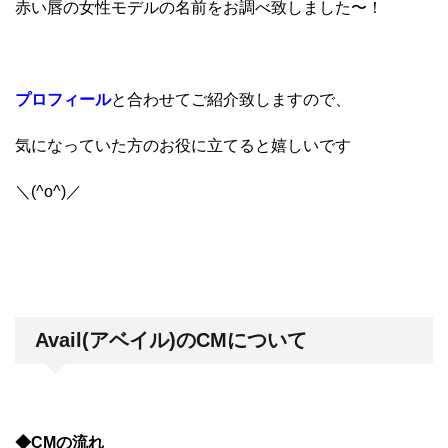
赤い唇の女性モデルの名前をお調べ致しました〜！
プロフィール
と合わせてご紹介致しますので、
気になっていた方のお役に立てると嬉しいです
＼(^o^)／
Avail(アベイル)のCMについて
◆CMの流れ