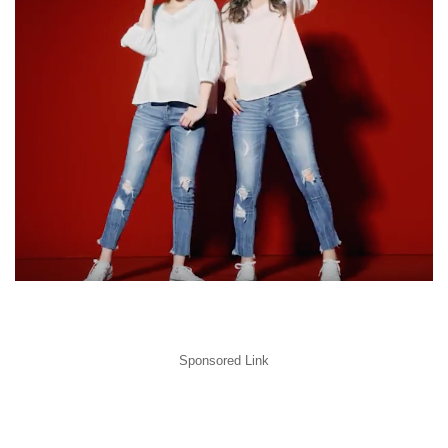
Sponsored Link