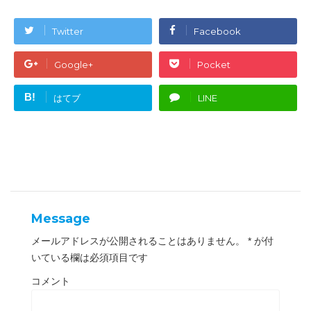
i
で
t
共
t
有
e
す
Twitter
Facebook
r
る
で
に
共
は
有
ク
Google+
Pocket
(
リ
新
ッ
し
ク
い
し
B!
はてブ
LINE
ウ
て
ィ
く
ン
だ
ド
さ
ウ
い
で
(
開
新
き
し
ま
い
す
ウ
)
ィ
ン
ド
ウ
Message
で
開
き
メールアドレスが公開されることはありません。
*
が付
ま
す
いている欄は必須項目です
)
コメント