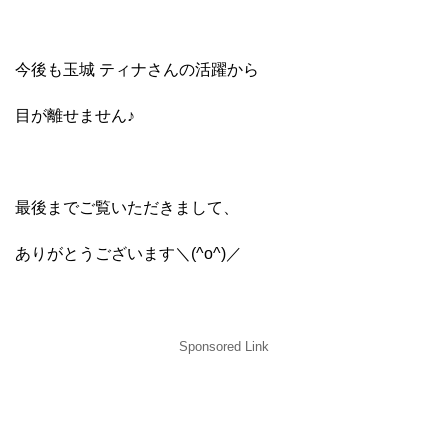
今後も
玉城 ティナさんの活躍から
目が離せません♪
最後までご覧いただきまして、
ありがとうございます＼(^o^)／
Sponsored Link