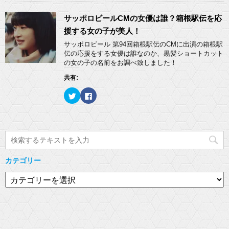
ウ
い
て
o
で
(
T
o
開
新
w
k
サッポロビールCMの女優は誰？箱根駅伝を応
き
し
i
で
ま
い
t
共
援する女の子が美人！
す
ウ
t
有
)
ィ
e
す
サッポロビール 第94回箱根駅伝のCMに出演の箱根駅
ン
r
る
ド
伝の応援をする女優は誰なのか、黒髪ショートカット
で
に
ウ
共
は
の女の子の名前をお調べ致しました！
で
有
ク
開
(
リ
き
共有:
新
ッ
ま
し
ク
す
い
し
)
ク
F
ウ
て
リ
a
ィ
く
ッ
c
ン
だ
ク
e
ド
さ
し
b
ウ
い
て
o
で
(
T
o
開
新
w
k
き
し
i
で
ま
い
t
共
す
ウ
t
有
)
ィ
カテゴリー
e
す
ン
r
る
ド
で
に
カ
ウ
共
は
で
有
ク
テ
開
(
リ
き
ゴ
新
ッ
ま
し
ク
す
リ
い
し
)
ウ
て
ー
ィ
く
ン
だ