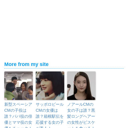
More from my site
新型スペーシア
サッポロビール
ノアールCMの
CMの子役は
CMの女優は
女の子は誰？黒
誰？パパ役の俳
誰？箱根駅伝を
髪ロングヘアー
優とママ役の女
応援する女の子
の女性がビスケ