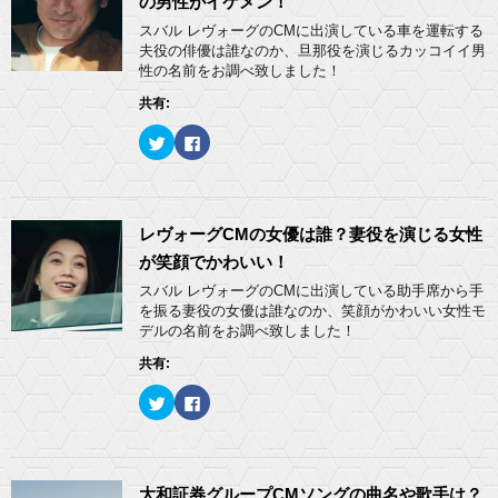
の男性がイケメン！
スバル レヴォーグのCMに出演している車を運転する
夫役の俳優は誰なのか、旦那役を演じるカッコイイ男
性の名前をお調べ致しました！
共有:
ク
F
リ
a
ッ
c
ク
e
し
b
て
o
T
o
w
k
レヴォーグCMの女優は誰？妻役を演じる女性
i
で
t
共
が笑顔でかわいい！
t
有
e
す
スバル レヴォーグのCMに出演している助手席から手
r
る
を振る妻役の女優は誰なのか、笑顔がかわいい女性モ
で
に
共
は
デルの名前をお調べ致しました！
有
ク
(
リ
共有:
新
ッ
し
ク
い
し
ク
F
ウ
て
リ
a
ィ
く
ッ
c
ン
だ
ク
e
ド
さ
し
b
ウ
い
て
o
で
(
T
o
開
新
w
k
大和証券グループCMソングの曲名や歌手は？