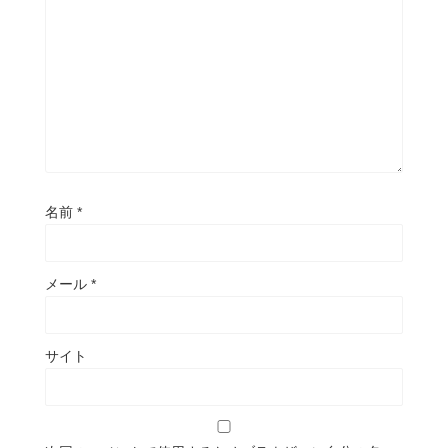
名前
*
メール
*
サイト