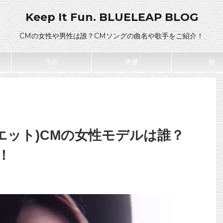
Keep It Fun. BLUELEAP BLOG
CMの女性や男性は誰？CMソングの曲名や歌手をご紹介！
子供
声優
曲
エット)CMの女性モデルは誰？
！