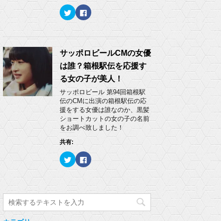
ウ
い
ク
F
で
(
リ
a
開
新
ッ
c
き
し
ク
e
ま
い
し
b
す
ウ
て
o
)
ィ
T
o
ン
w
k
サッポロビールCMの女優
ド
i
で
ウ
t
共
で
は誰？箱根駅伝を応援す
t
有
開
e
す
き
る女の子が美人！
r
る
ま
で
に
す
サッポロビール 第94回箱根駅
共
は
)
有
ク
伝のCMに出演の箱根駅伝の応
(
リ
援をする女優は誰なのか、黒髪
新
ッ
し
ク
ショートカットの女の子の名前
い
し
をお調べ致しました！
ウ
て
ィ
く
ン
だ
共有:
ド
さ
ウ
い
ク
F
で
(
リ
a
開
新
ッ
c
き
し
ク
e
ま
い
し
b
す
ウ
て
o
)
ィ
T
o
ン
w
k
ド
i
で
ウ
t
共
で
t
有
開