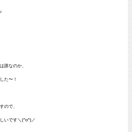
♪
は誰なのか、
した〜！
すので、
です＼(^o^)／