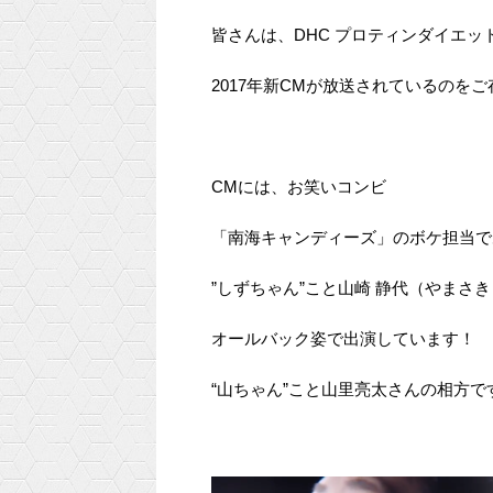
皆さんは、DHC プロティンダイエッ
2017年新CMが放送されているのをご
CMには、お笑いコンビ
「南海キャンディーズ」のボケ担当で
”しずちゃん”こと山崎 静代（やまさき
オールバック姿で出演しています！
“山ちゃん”こと山里亮太さんの相方で