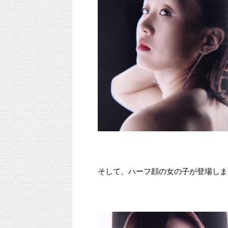
そして、ハーフ顔の女の子が登場しま