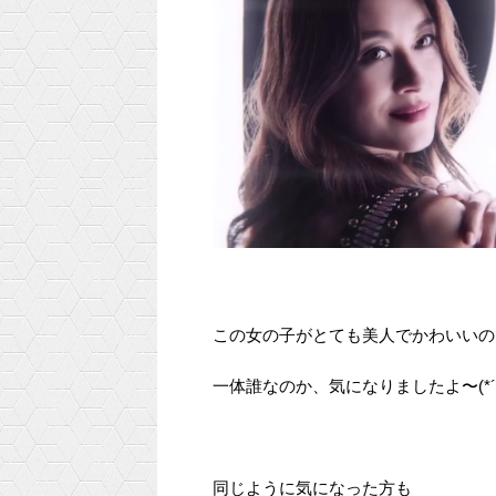
この女の子がとても美人でかわいいの
一体誰なのか、気になりましたよ〜(*´ω
同じように気になった方も