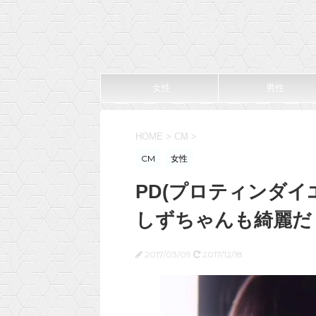
女性
男性
HOME
>
CM
>
CM
女性
PD(プロティンダイ
しずちゃんも綺麗だ
2017/03/09
2017/12/18