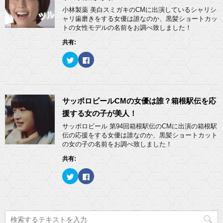
ン
t
有
ド
e
す
小林製薬 美白スミガキのCMに出演しているシャリシ
ウ
r
る
ャリ歯磨きをする女優は誰なのか、黒髪ショートカッ
で
で
に
開
共
は
トの女性モデルの名前をお調べ致しました！
き
有
ク
ま
(
リ
共有:
す
新
ッ
)
し
ク
い
し
ク
F
ウ
て
リ
a
ィ
く
ッ
c
ン
だ
ク
e
ド
さ
し
b
ウ
い
て
o
で
(
T
o
開
新
w
k
サッポロビールCMの女優は誰？箱根駅伝を応
き
し
i
で
ま
い
t
共
援する女の子が美人！
す
ウ
t
有
)
ィ
e
す
サッポロビール 第94回箱根駅伝のCMに出演の箱根駅
ン
r
る
ド
伝の応援をする女優は誰なのか、黒髪ショートカット
で
に
ウ
共
は
の女の子の名前をお調べ致しました！
で
有
ク
開
(
リ
き
共有:
新
ッ
ま
し
ク
す
い
し
)
ク
F
ウ
て
リ
a
ィ
く
ッ
c
ン
だ
ク
e
ド
さ
し
b
ウ
い
て
o
で
(
T
o
開
新
w
k
き
し
i
で