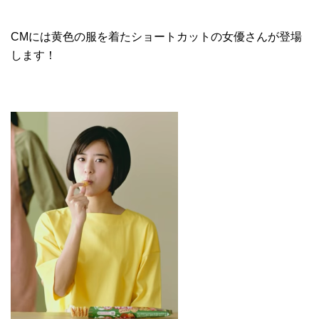
CMには黄色の服を着たショートカットの女優さんが登場
します！