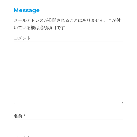
ド
ウ
Message
で
開
き
メールアドレスが公開されることはありません。
*
が付
ま
す
いている欄は必須項目です
)
コメント
名前
*