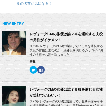
ルの名前が気になる！
NEW ENTRY
レヴォーグCMの俳優は誰？車を運転する夫役
の男性がイケメン！
スバル レヴォーグのCMに出演している車を運転する
夫役の俳優は誰なのか、旦那役を演じるカッコイイ男
性の名前をお調べ致しました！
共有:
ク
F
リ
a
ッ
c
ク
e
し
b
て
o
T
o
w
k
レヴォーグCMの女優は誰？妻役を演じる女性
i
で
t
共
が笑顔でかわいい！
t
有
e
す
スバル レヴォーグのCMに出演している助手席から手
r
る
を振る妻役の女優は誰なのか、笑顔がかわいい女性モ