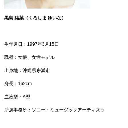
黒島 結菜（くろしま ゆいな）
生年月日：1997年3月15日
職種：女優、女性モデル
出身地：沖縄県糸満市
身長：162cm
血液型：A型
所属事務所：ソニー・ミュージックアーティスツ