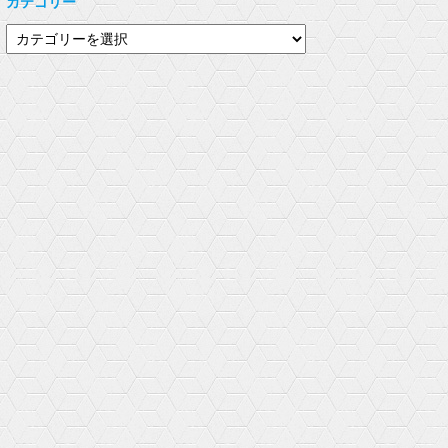
カテゴリー
e
す
き
r
る
ま
で
に
す
カ
共
は
)
有
ク
テ
(
リ
新
ッ
ゴ
し
ク
い
し
リ
ウ
て
ィ
く
ー
ン
だ
ド
さ
ウ
い
で
(
開
新
き
し
ま
い
す
ウ
)
ィ
ン
ド
ウ
で
開
き
ま
す
)