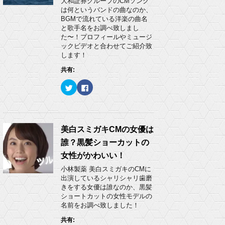
大和証券グループのCMソング
共
は
)
有
ク
は何というバンドの曲なのか、
(
リ
BGMで流れている洋楽の曲名
新
ッ
し
ク
と歌手名をお調べ致しまし
い
し
た〜！プロフィールやミュージ
ウ
て
ィ
く
ックビデオと合わせてご紹介致
ン
だ
します！
ド
さ
ウ
い
で
(
共有:
開
新
き
し
ク
F
ま
い
リ
a
す
ウ
ッ
c
)
ィ
ク
e
ン
し
b
ド
て
o
ウ
T
o
で
w
k
美白スミガキCMの女優は
開
i
で
き
t
共
ま
誰？黒髪ショーカットの
t
有
す
e
す
)
女性がかわいい！
r
る
で
に
小林製薬 美白スミガキのCMに
共
は
有
ク
出演しているシャリシャリ歯磨
(
リ
きをする女優は誰なのか、黒髪
新
ッ
し
ク
ショートカットの女性モデルの
い
し
名前をお調べ致しました！
ウ
て
ィ
く
ン
だ
共有:
ド
さ