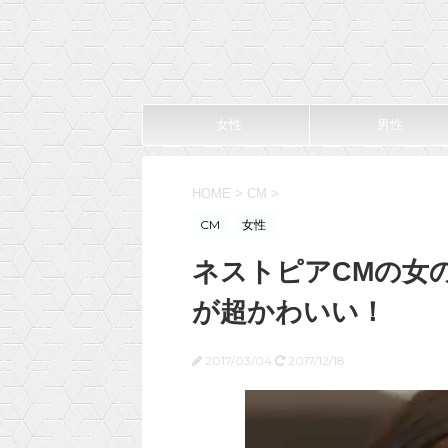
女性
男性
HOME
>
CM
>
CM
女性
ネストピアCMの女
が超かわいい！
2017/03/04
2017/12/18