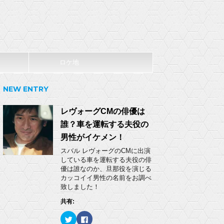
ロケ地
NEW ENTRY
レヴォーグCMの俳優は
誰？車を運転する夫役の
男性がイケメン！
スバル レヴォーグのCMに出演
している車を運転する夫役の俳
優は誰なのか、旦那役を演じる
カッコイイ男性の名前をお調べ
致しました！
共有:
ク
F
リ
a