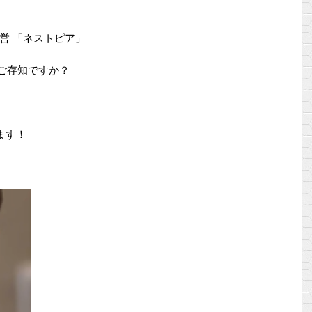
営 「ネストピア」
をご存知ですか？
ます！