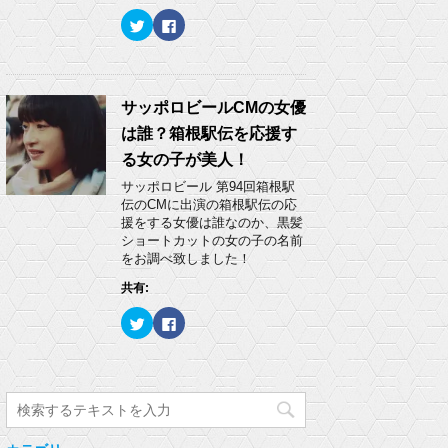
ウ
い
ク
F
で
(
リ
a
開
新
ッ
c
き
し
ク
e
ま
い
し
b
す
ウ
て
o
)
ィ
T
o
ン
w
k
サッポロビールCMの女優
ド
i
で
ウ
t
共
で
は誰？箱根駅伝を応援す
t
有
開
e
す
き
る女の子が美人！
r
る
ま
で
に
す
サッポロビール 第94回箱根駅
共
は
)
有
ク
伝のCMに出演の箱根駅伝の応
(
リ
援をする女優は誰なのか、黒髪
新
ッ
し
ク
ショートカットの女の子の名前
い
し
をお調べ致しました！
ウ
て
ィ
く
ン
だ
共有:
ド
さ
ウ
い
ク
F
で
(
リ
a
開
新
ッ
c
き
し
ク
e
ま
い
し
b
す
ウ
て
o
)
ィ
T
o
ン
w
k
ド
i
で
ウ
t
共
で
t
有
開