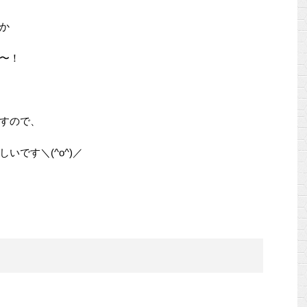
か
〜！
すので、
です＼(^o^)／