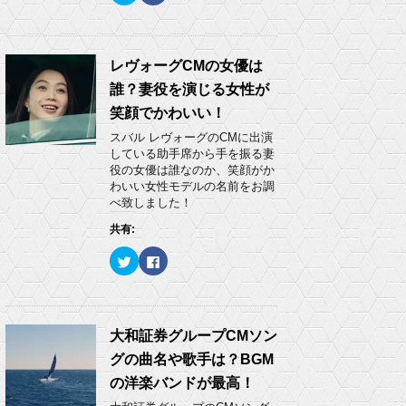
ッ
c
ク
e
し
b
て
o
T
o
w
k
レヴォーグCMの女優は
i
で
t
共
誰？妻役を演じる女性が
t
有
e
す
笑顔でかわいい！
r
る
で
に
スバル レヴォーグのCMに出演
共
は
有
ク
している助手席から手を振る妻
(
リ
役の女優は誰なのか、笑顔がか
新
ッ
し
ク
わいい女性モデルの名前をお調
い
し
べ致しました！
ウ
て
ィ
く
ン
だ
共有:
ド
さ
ウ
い
ク
F
で
(
リ
a
開
新
ッ
c
き
し
ク
e
ま
い
し
b
す
ウ
て
o
)
ィ
T
o
ン
w
k
大和証券グループCMソン
ド
i
で
ウ
t
共
で
グの曲名や歌手は？BGM
t
有
開
e
す
き
の洋楽バンドが最高！
r
る
ま
で
に
す