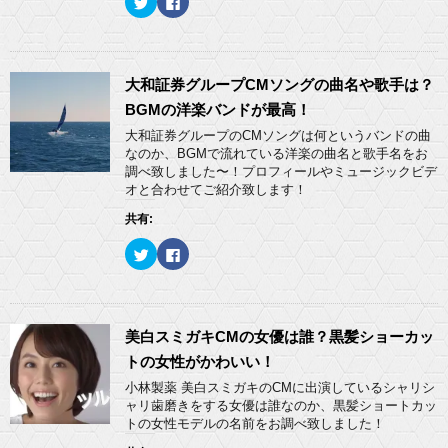
ウ
て
リ
a
ィ
く
ッ
c
ン
だ
ク
e
ド
さ
し
b
ウ
い
て
o
で
(
T
o
開
新
w
k
大和証券グループCMソングの曲名や歌手は？
き
し
i
で
ま
い
t
共
BGMの洋楽バンドが最高！
す
ウ
t
有
)
ィ
e
す
大和証券グループのCMソングは何というバンドの曲
ン
r
る
ド
なのか、BGMで流れている洋楽の曲名と歌手名をお
で
に
ウ
共
は
調べ致しました〜！プロフィールやミュージックビデ
で
有
ク
開
オと合わせてご紹介致します！
(
リ
き
新
ッ
ま
し
ク
共有:
す
い
し
)
ウ
て
ィ
く
ク
F
ン
だ
リ
a
ド
さ
ッ
c
ウ
い
ク
e
で
(
し
b
開
新
て
o
き
し
T
o
ま
い
w
k
美白スミガキCMの女優は誰？黒髪ショーカッ
す
ウ
i
で
)
ィ
t
共
トの女性がかわいい！
ン
t
有
ド
e
す
小林製薬 美白スミガキのCMに出演しているシャリシ
ウ
r
る
ャリ歯磨きをする女優は誰なのか、黒髪ショートカッ
で
で
に
開
共
は
トの女性モデルの名前をお調べ致しました！
き
有
ク
ま
(
リ