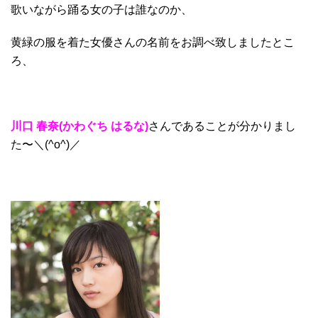
歌いながら踊る女の子
は誰なのか、
黄緑の服を着た女優さんの名前をお調べ致しましたとこ
ろ、
川口 春奈(かわぐち はるな)
さんであることが分かりまし
た〜＼(^o^)／