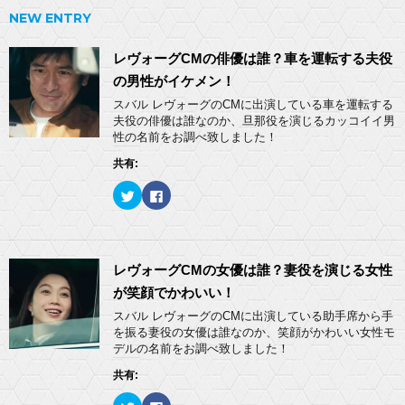
NEW ENTRY
レヴォーグCMの俳優は誰？車を運転する夫役
の男性がイケメン！
スバル レヴォーグのCMに出演している車を運転する
夫役の俳優は誰なのか、旦那役を演じるカッコイイ男
性の名前をお調べ致しました！
共有:
ク
F
リ
a
ッ
c
ク
e
し
b
て
o
T
o
w
k
レヴォーグCMの女優は誰？妻役を演じる女性
i
で
t
共
が笑顔でかわいい！
t
有
e
す
スバル レヴォーグのCMに出演している助手席から手
r
る
を振る妻役の女優は誰なのか、笑顔がかわいい女性モ
で
に
共
は
デルの名前をお調べ致しました！
有
ク
(
リ
共有:
新
ッ
し
ク
い
し
ク
F