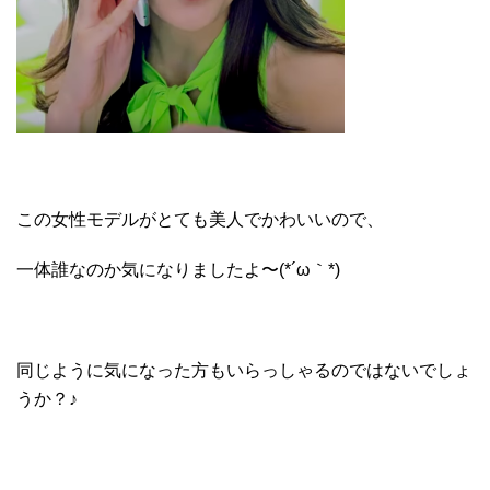
この女性モデルがとても美人でかわいいので、
一体誰なのか気になりましたよ〜(*´ω｀*)
同じように気になった方もいらっしゃるのではないでしょ
うか？♪