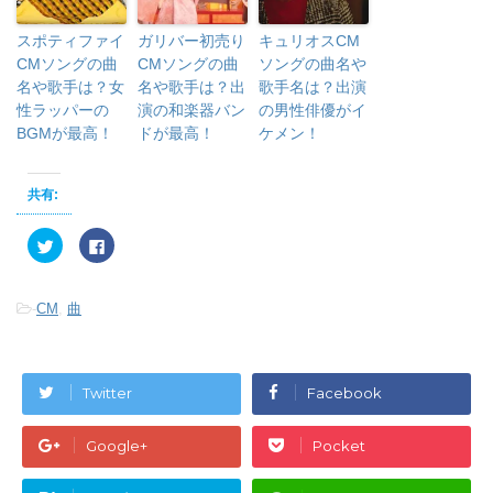
スポティファイ
ガリバー初売り
キュリオスCM
CMソングの曲
CMソングの曲
ソングの曲名や
名や歌手は？女
名や歌手は？出
歌手名は？出演
性ラッパーの
演の和楽器バン
の男性俳優がイ
BGMが最高！
ドが最高！
ケメン！
共有:
ク
F
リ
a
ッ
c
ク
e
し
b
-
CM
,
曲
て
o
T
o
w
k
i
で
t
共
t
有
e
す
Twitter
Facebook
r
る
で
に
共
は
有
ク
Google+
Pocket
(
リ
新
ッ
し
ク