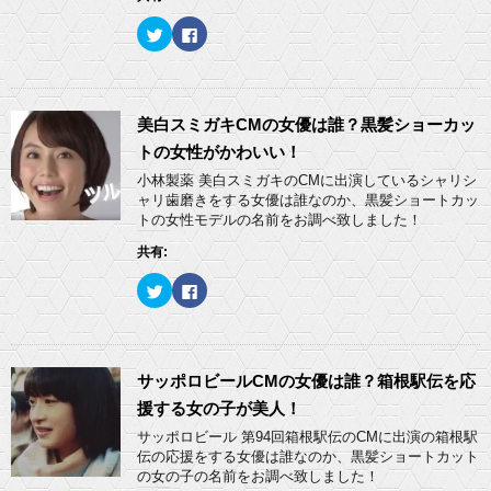
い
し
)
ウ
て
ィ
く
ク
F
ン
だ
リ
a
ド
さ
ッ
c
ウ
い
ク
e
で
(
し
b
開
新
て
o
き
し
T
o
ま
い
w
k
美白スミガキCMの女優は誰？黒髪ショーカッ
す
ウ
i
で
)
ィ
t
共
トの女性がかわいい！
ン
t
有
ド
e
す
小林製薬 美白スミガキのCMに出演しているシャリシ
ウ
r
る
ャリ歯磨きをする女優は誰なのか、黒髪ショートカッ
で
で
に
開
共
は
トの女性モデルの名前をお調べ致しました！
き
有
ク
ま
(
リ
共有:
す
新
ッ
)
し
ク
い
し
ク
F
ウ
て
リ
a
ィ
く
ッ
c
ン
だ
ク
e
ド
さ
し
b
ウ
い
て
o
で
(
T
o
開
新
w
k
サッポロビールCMの女優は誰？箱根駅伝を応
き
し
i
で
ま
い
t
共
援する女の子が美人！
す
ウ
t
有
)
ィ
e
す
サッポロビール 第94回箱根駅伝のCMに出演の箱根駅
ン
r
る
ド
伝の応援をする女優は誰なのか、黒髪ショートカット
で
に
ウ
共
は
の女の子の名前をお調べ致しました！
で
有
ク