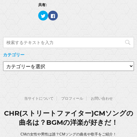
開
(
リ
き
共有:
新
ッ
ま
し
ク
す
い
し
)
ク
F
ウ
て
リ
a
ィ
く
ッ
c
ン
だ
ク
e
ド
さ
し
b
ウ
い
て
o
で
(
T
o
開
新
w
k
き
し
i
で
ま
い
t
共
す
ウ
t
有
)
ィ
カテゴリー
e
す
ン
r
る
ド
で
に
カ
ウ
共
は
で
有
ク
テ
開
(
リ
き
ゴ
新
ッ
ま
し
ク
す
リ
い
し
)
ウ
て
ー
ィ
く
ン
だ
当サイトについて
プロフィール
お問い合わせ
ド
さ
ウ
い
で
(
開
新
CHR(ストリートファイター)CMソングの
き
し
ま
い
曲名は？BGMの洋楽が好きだ！
す
ウ
)
ィ
ン
ド
CMの女性や男性は誰？CMソングの曲名や歌手をご紹介！
ウ