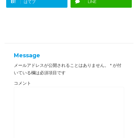
い
し
B!
はてブ
LINE
ウ
て
ィ
く
ン
だ
ド
さ
ウ
い
で
(
開
新
き
し
ま
い
す
ウ
)
ィ
ン
ド
ウ
Message
で
開
き
メールアドレスが公開されることはありません。
*
が付
ま
す
いている欄は必須項目です
)
コメント