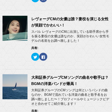
リ
a
ッ
c
ク
e
し
b
て
o
T
o
w
k
レヴォーグCMの女優は誰？妻役を演じる女性
i
で
t
共
が笑顔でかわいい！
t
有
e
す
スバル レヴォーグのCMに出演している助手席から手
r
る
を振る妻役の女優は誰なのか、笑顔がかわいい女性モ
で
に
共
は
デルの名前をお調べ致しました！
有
ク
(
リ
共有:
新
ッ
し
ク
い
し
ク
F
ウ
て
リ
a
ィ
く
ッ
c
ン
だ
ク
e
ド
さ
し
b
ウ
い
て
o
で
(
T
o
開
新
w
k
大和証券グループCMソングの曲名や歌手は？
き
し
i
で
ま
い
t
共
BGMの洋楽バンドが最高！
す
ウ
t
有
)
ィ
e
す
大和証券グループのCMソングは何というバンドの曲
ン
r
る
ド
なのか、BGMで流れている洋楽の曲名と歌手名をお
で
に
ウ
共
は
調べ致しました〜！プロフィールやミュージックビデ
で
有
ク
開
オと合わせてご紹介致します！
(
リ
き
新
ッ
ま
し
ク
共有:
す