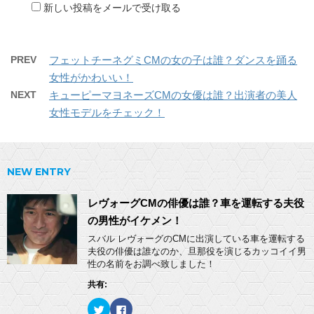
新しい投稿をメールで受け取る
PREV
フェットチーネグミCMの女の子は誰？ダンスを踊る
女性がかわいい！
NEXT
キューピーマヨネーズCMの女優は誰？出演者の美人
女性モデルをチェック！
NEW ENTRY
レヴォーグCMの俳優は誰？車を運転する夫役
の男性がイケメン！
スバル レヴォーグのCMに出演している車を運転する
夫役の俳優は誰なのか、旦那役を演じるカッコイイ男
性の名前をお調べ致しました！
共有:
ク
F