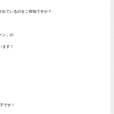
されているのをご存知ですか？
ーン」の
います！
子です！