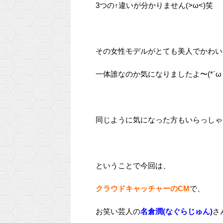
3つの↑違いが分かりません(>ω<)笑
その女性モデルがとても美人でかわい
一体誰なのか気になりましたよ〜(*´ω｀
同じように気になった方もいらっしゃ
ということで今回は、
クラウドキャッチャーのCM
で、
お笑い芸人の
名倉潤(なぐらじゅん)
さ