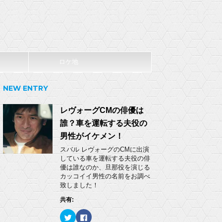
ロケ地
NEW ENTRY
レヴォーグCMの俳優は
誰？車を運転する夫役の
男性がイケメン！
スバル レヴォーグのCMに出演
している車を運転する夫役の俳
優は誰なのか、旦那役を演じる
カッコイイ男性の名前をお調べ
致しました！
共有:
ク
F
リ
a