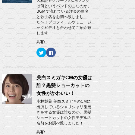
大和証券グループのCMソング
共
は
)
有
ク
は何というバンドの曲なのか、
(
リ
BGMで流れている洋楽の曲名
新
ッ
し
ク
と歌手名をお調べ致しまし
い
し
た〜！プロフィールやミュージ
ウ
て
ィ
く
ックビデオと合わせてご紹介致
ン
だ
します！
ド
さ
ウ
い
で
(
共有:
開
新
き
し
ク
F
ま
い
リ
a
す
ウ
ッ
c
)
ィ
ク
e
ン
し
b
ド
て
o
ウ
T
o
で
w
k
美白スミガキCMの女優は
開
i
で
き
t
共
ま
誰？黒髪ショーカットの
t
有
す
e
す
)
女性がかわいい！
r
る
で
に
小林製薬 美白スミガキのCMに
共
は
有
ク
出演しているシャリシャリ歯磨
(
リ
きをする女優は誰なのか、黒髪
新
ッ
し
ク
ショートカットの女性モデルの
い
し
名前をお調べ致しました！
ウ
て
ィ
く
ン
だ
共有:
ド
さ