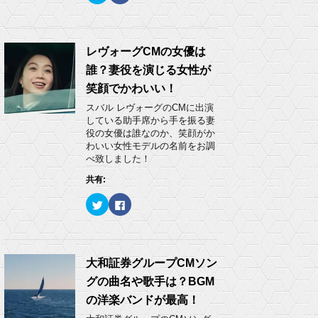
ッ
c
ク
e
し
b
て
o
T
o
w
k
レヴォーグCMの女優は
i
で
t
共
誰？妻役を演じる女性が
t
有
e
す
笑顔でかわいい！
r
る
で
に
スバル レヴォーグのCMに出演
共
は
有
ク
している助手席から手を振る妻
(
リ
役の女優は誰なのか、笑顔がか
新
ッ
し
ク
わいい女性モデルの名前をお調
い
し
べ致しました！
ウ
て
ィ
く
ン
だ
共有:
ド
さ
ウ
い
ク
F
で
(
リ
a
開
新
ッ
c
き
し
ク
e
ま
い
し
b
す
ウ
て
o
)
ィ
T
o
ン
w
k
大和証券グループCMソン
ド
i
で
ウ
t
共
で
グの曲名や歌手は？BGM
t
有
開
e
す
き
の洋楽バンドが最高！
r
る
ま
で
に
す