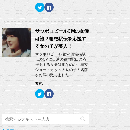
ウ
い
ク
F
で
(
リ
a
開
新
ッ
c
き
し
ク
e
ま
い
し
b
す
ウ
て
o
)
ィ
T
o
ン
w
k
サッポロビールCMの女優
ド
i
で
ウ
t
共
で
は誰？箱根駅伝を応援す
t
有
開
e
す
き
る女の子が美人！
r
る
ま
で
に
す
サッポロビール 第94回箱根駅
共
は
)
有
ク
伝のCMに出演の箱根駅伝の応
(
リ
援をする女優は誰なのか、黒髪
新
ッ
し
ク
ショートカットの女の子の名前
い
し
をお調べ致しました！
ウ
て
ィ
く
ン
だ
共有:
ド
さ
ウ
い
ク
F
で
(
リ
a
開
新
ッ
c
き
し
ク
e
ま
い
し
b
す
ウ
て
o
)
ィ
T
o
ン
w
k
ド
i
で
ウ
t
共
で
t
有
開