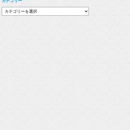
カテゴリー
e
す
き
r
る
ま
で
に
す
カ
共
は
)
有
ク
テ
(
リ
新
ッ
ゴ
し
ク
い
し
リ
ウ
て
ィ
く
ー
ン
だ
ド
さ
ウ
い
で
(
開
新
き
し
ま
い
す
ウ
)
ィ
ン
ド
ウ
で
開
き
ま
す
)