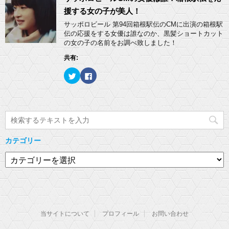
き
し
i
で
ま
い
t
共
援する女の子が美人！
す
ウ
t
有
)
ィ
e
す
サッポロビール 第94回箱根駅伝のCMに出演の箱根駅
ン
r
る
ド
伝の応援をする女優は誰なのか、黒髪ショートカット
で
に
ウ
共
は
の女の子の名前をお調べ致しました！
で
有
ク
開
(
リ
き
共有:
新
ッ
ま
し
ク
す
い
し
)
ク
F
ウ
て
リ
a
ィ
く
ッ
c
ン
だ
ク
e
ド
さ
し
b
ウ
い
て
o
で
(
T
o
開
新
w
k
き
し
i
で
ま
い
t
共
す
ウ
t
有
)
ィ
カテゴリー
e
す
ン
r
る
ド
で
に
カ
ウ
共
は
で
有
ク
テ
開
(
リ
き
ゴ
新
ッ
ま
し
ク
す
リ
い
し
)
ウ
て
ー
ィ
く
ン
だ
当サイトについて
プロフィール
お問い合わせ
ド
さ
ウ
い
で
(