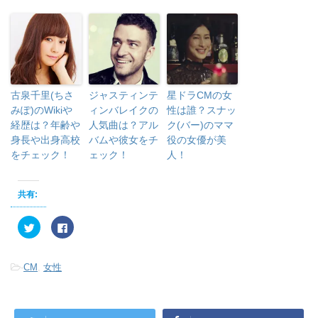
古泉千里(ちさ
ジャスティンテ
星ドラCMの女
みぽ)のWikiや
ィンバレイクの
性は誰？スナッ
経歴は？年齢や
人気曲は？アル
ク(バー)のママ
身長や出身高校
バムや彼女をチ
役の女優が美
をチェック！
ェック！
人！
共有:
ク
F
リ
a
ッ
c
ク
e
し
b
-
CM
,
女性
て
o
T
o
w
k
i
で
t
共
t
有