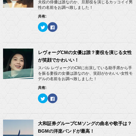
夫役の俳優は誰なのか、旦那役を演じるカッコイイ男
性の名前をお調べ致しました！
共有:
ク
F
リ
a
ッ
c
ク
e
し
b
て
o
T
o
w
k
レヴォーグCMの女優は誰？妻役を演じる女性
i
で
t
共
が笑顔でかわいい！
t
有
e
す
スバル レヴォーグのCMに出演している助手席から手
r
る
を振る妻役の女優は誰なのか、笑顔がかわいい女性モ
で
に
共
は
デルの名前をお調べ致しました！
有
ク
(
リ
共有:
新
ッ
し
ク
い
し
ク
F
ウ
て
リ
a
ィ
く
ッ
c
ン
だ
ク
e
ド
さ
し
b
ウ
い
て
o
で
(
T
o
開
新
w
k
大和証券グループCMソングの曲名や歌手は？
き
し
i
で
ま
い
t
共
BGMの洋楽バンドが最高！
す
ウ
t
有
)
ィ