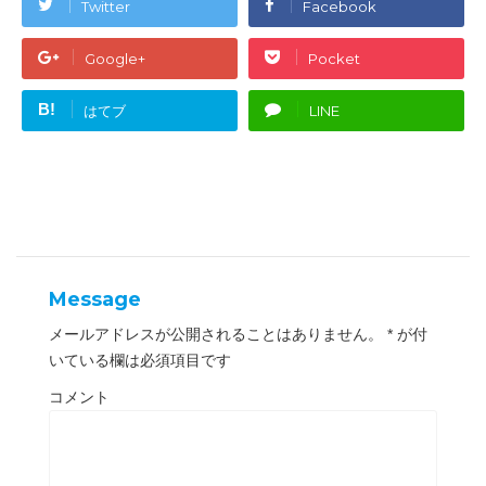
e
す
Twitter
Facebook
r
る
で
に
共
は
有
ク
Google+
Pocket
(
リ
新
ッ
し
ク
い
し
B!
はてブ
LINE
ウ
て
ィ
く
ン
だ
ド
さ
ウ
い
で
(
開
新
き
し
ま
い
す
ウ
)
ィ
ン
ド
ウ
Message
で
開
き
メールアドレスが公開されることはありません。
*
が付
ま
す
いている欄は必須項目です
)
コメント