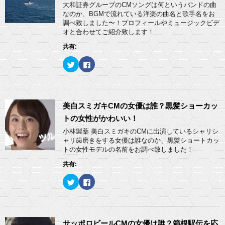
e
す
大和証券グループのCMソングは何というバンドの曲
ン
r
る
ド
なのか、BGMで流れている洋楽の曲名と歌手名をお
で
に
ウ
共
は
調べ致しました〜！プロフィールやミュージックビデ
で
有
ク
開
オと合わせてご紹介致します！
(
リ
き
新
ッ
ま
し
ク
共有:
す
い
し
)
ウ
て
ィ
く
ク
F
ン
だ
リ
a
ド
さ
ッ
c
ウ
い
ク
e
で
(
し
b
開
新
て
o
き
し
T
o
ま
い
w
k
美白スミガキCMの女優は誰？黒髪ショーカッ
す
ウ
i
で
)
ィ
t
共
トの女性がかわいい！
ン
t
有
ド
e
す
小林製薬 美白スミガキのCMに出演しているシャリシ
ウ
r
る
ャリ歯磨きをする女優は誰なのか、黒髪ショートカッ
で
で
に
開
共
は
トの女性モデルの名前をお調べ致しました！
き
有
ク
ま
(
リ
共有:
す
新
ッ
)
し
ク
い
し
ク
F
ウ
て
リ
a
ィ
く
ッ
c
ン
だ
ク
e
ド
さ
し
b
ウ
い
て
o
で
(
T
o
開
新
w
k
サッポロビールCMの女優は誰？箱根駅伝を応