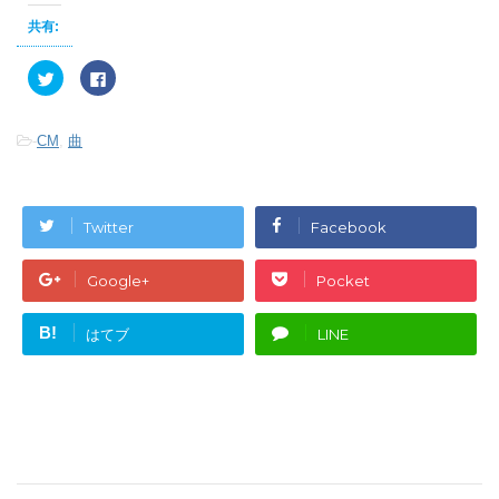
共有:
ク
F
リ
a
ッ
c
ク
e
し
b
-
CM
,
曲
て
o
T
o
w
k
i
で
t
共
t
有
e
す
Twitter
Facebook
r
る
で
に
共
は
有
ク
Google+
Pocket
(
リ
新
ッ
し
ク
い
し
B!
はてブ
LINE
ウ
て
ィ
く
ン
だ
ド
さ
ウ
い
で
(
開
新
き
し
ま
い
す
ウ
)
ィ
ン