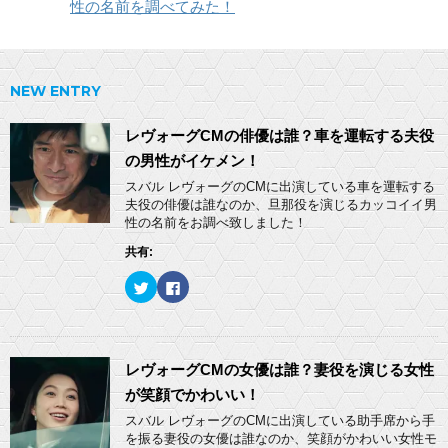
性の名前を調べてみた！
NEW ENTRY
レヴォーグCMの俳優は誰？車を運転する夫役
の男性がイケメン！
スバル レヴォーグのCMに出演している車を運転する
夫役の俳優は誰なのか、旦那役を演じるカッコイイ男
性の名前をお調べ致しました！
共有:
ク
F
リ
a
ッ
c
ク
e
し
b
て
o
T
o
w
k
レヴォーグCMの女優は誰？妻役を演じる女性
i
で
t
共
が笑顔でかわいい！
t
有
e
す
スバル レヴォーグのCMに出演している助手席から手
r
る
を振る妻役の女優は誰なのか、笑顔がかわいい女性モ
で
に