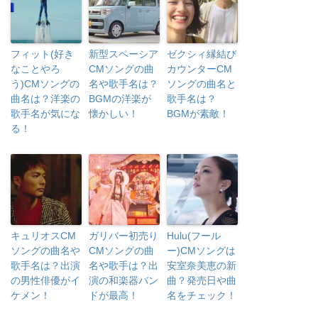
フィット(好き
新型スペーシア
ゼクシィ縁結び
なことやろ
CMソングの曲
カウンターCM
う)CMソングの
名や歌手名は？
ソングの曲名と
曲名は？洋楽の
BGMの洋楽が
歌手名は？
歌手名が気にな
懐かしい！
BGMが素敵！
る！
キュリオスCM
ガリバー初売り
Hulu(フール
ソングの曲名や
CMソングの曲
ー)CMソングは
歌手名は？出演
名や歌手は？出
安室奈美恵の新
の男性俳優がイ
演の和楽器バン
曲？発売日や曲
ケメン！
ドが最高！
名をチェック！