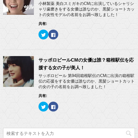
ド
e
す
小林製薬 美白スミガキのCMに出演しているシャリシ
ウ
r
る
ャリ歯磨きをする女優は誰なのか、黒髪ショートカッ
で
で
に
開
共
は
トの女性モデルの名前をお調べ致しました！
き
有
ク
ま
(
リ
共有:
す
新
ッ
)
し
ク
い
し
ク
F
ウ
て
リ
a
ィ
く
ッ
c
ン
だ
ク
e
ド
さ
し
b
ウ
い
て
o
で
(
T
o
開
新
w
k
サッポロビールCMの女優は誰？箱根駅伝を応
き
し
i
で
ま
い
t
共
援する女の子が美人！
す
ウ
t
有
)
ィ
e
す
サッポロビール 第94回箱根駅伝のCMに出演の箱根駅
ン
r
る
ド
伝の応援をする女優は誰なのか、黒髪ショートカット
で
に
ウ
共
は
の女の子の名前をお調べ致しました！
で
有
ク
開
(
リ
き
共有:
新
ッ
ま
し
ク
す
い
し
)
ク
F
ウ
て
リ
a
ィ
く
ッ
c
ン
だ
ク
e
ド
さ
し
b
ウ
い
て
o
で
(
T
o
開
新
w
k
き
し
i
で
ま
い