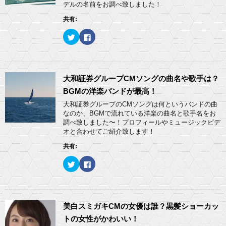
共
は
デルの名前をお調べ致しました！
有
ク
(
リ
共有:
新
ッ
し
ク
い
し
ク
F
ウ
て
リ
a
ィ
く
ッ
c
ン
だ
ク
e
ド
さ
し
b
ウ
い
て
o
で
(
T
o
開
新
w
k
大和証券グループCMソングの曲名や歌手は？
き
し
i
で
ま
い
t
共
BGMの洋楽バンドが最高！
す
ウ
t
有
)
ィ
e
す
大和証券グループのCMソングは何というバンドの曲
ン
r
る
ド
なのか、BGMで流れている洋楽の曲名と歌手名をお
で
に
ウ
共
は
調べ致しました〜！プロフィールやミュージックビデ
で
有
ク
開
オと合わせてご紹介致します！
(
リ
き
新
ッ
ま
し
ク
共有:
す
い
し
)
ウ
て
ィ
く
ク
F
ン
だ
リ
a
ド
さ
ッ
c
ウ
い
ク
e
で
(
し
b
開
新
て
o
き
し
T
o
ま
い
w
k
美白スミガキCMの女優は誰？黒髪ショーカッ
す
ウ
i
で
)
ィ
t
共
トの女性がかわいい！
ン
t
有