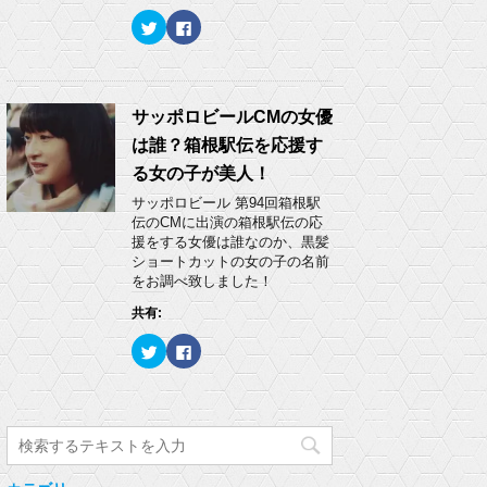
ウ
い
ク
F
で
(
リ
a
開
新
ッ
c
き
し
ク
e
ま
い
し
b
す
ウ
て
o
)
ィ
T
o
ン
w
k
サッポロビールCMの女優
ド
i
で
ウ
t
共
で
は誰？箱根駅伝を応援す
t
有
開
e
す
き
る女の子が美人！
r
る
ま
で
に
す
サッポロビール 第94回箱根駅
共
は
)
有
ク
伝のCMに出演の箱根駅伝の応
(
リ
援をする女優は誰なのか、黒髪
新
ッ
し
ク
ショートカットの女の子の名前
い
し
をお調べ致しました！
ウ
て
ィ
く
ン
だ
共有:
ド
さ
ウ
い
ク
F
で
(
リ
a
開
新
ッ
c
き
し
ク
e
ま
い
し
b
す
ウ
て
o
)
ィ
T
o
ン
w
k
ド
i
で
ウ
t
共
で
t
有
開