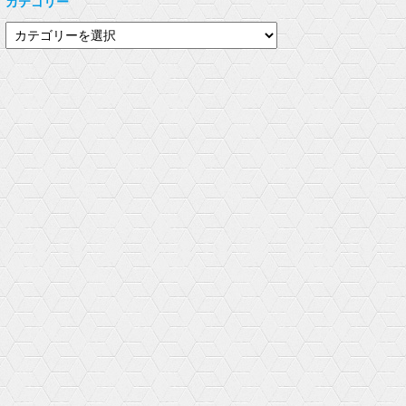
カテゴリー
e
す
き
r
る
ま
で
に
す
カ
共
は
)
有
ク
テ
(
リ
新
ッ
ゴ
し
ク
い
し
リ
ウ
て
ィ
く
ー
ン
だ
ド
さ
ウ
い
で
(
開
新
き
し
ま
い
す
ウ
)
ィ
ン
ド
ウ
で
開
き
ま
す
)