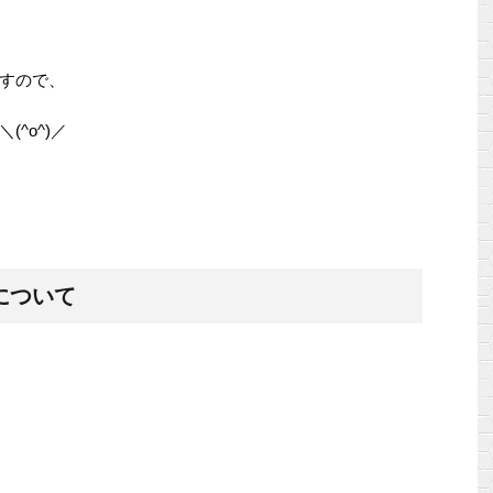
すので、
^o^)／
について