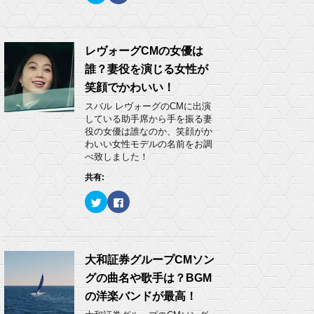
ッ
c
ク
e
し
b
て
o
T
o
w
k
レヴォーグCMの女優は
i
で
t
共
誰？妻役を演じる女性が
t
有
e
す
笑顔でかわいい！
r
る
で
に
スバル レヴォーグのCMに出演
共
は
有
ク
している助手席から手を振る妻
(
リ
役の女優は誰なのか、笑顔がか
新
ッ
し
ク
わいい女性モデルの名前をお調
い
し
べ致しました！
ウ
て
ィ
く
ン
だ
共有:
ド
さ
ウ
い
ク
F
で
(
リ
a
開
新
ッ
c
き
し
ク
e
ま
い
し
b
す
ウ
て
o
)
ィ
T
o
ン
w
k
大和証券グループCMソン
ド
i
で
ウ
t
共
で
グの曲名や歌手は？BGM
t
有
開
e
す
き
の洋楽バンドが最高！
r
る
ま
で
に
す