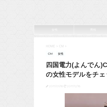
女性
男性
HOME
>
CM
>
CM
女性
四国電力(よんでん)
の女性モデルをチェ
2017/01/18
2017/12/18