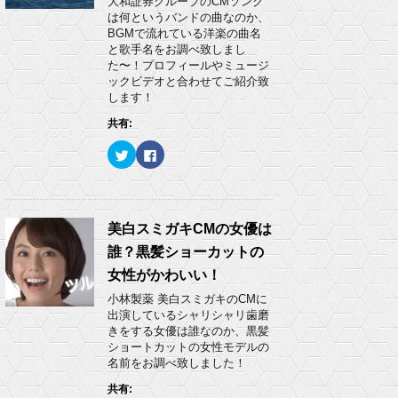
大和証券グループのCMソング
共
は
)
有
ク
は何というバンドの曲なのか、
(
リ
BGMで流れている洋楽の曲名
新
ッ
し
ク
と歌手名をお調べ致しまし
い
し
た〜！プロフィールやミュージ
ウ
て
ィ
く
ックビデオと合わせてご紹介致
ン
だ
します！
ド
さ
ウ
い
で
(
共有:
開
新
き
し
ク
F
ま
い
リ
a
す
ウ
ッ
c
)
ィ
ク
e
ン
し
b
ド
て
o
ウ
T
o
で
w
k
美白スミガキCMの女優は
開
i
で
き
t
共
ま
誰？黒髪ショーカットの
t
有
す
e
す
)
女性がかわいい！
r
る
で
に
小林製薬 美白スミガキのCMに
共
は
有
ク
出演しているシャリシャリ歯磨
(
リ
きをする女優は誰なのか、黒髪
新
ッ
し
ク
ショートカットの女性モデルの
い
し
名前をお調べ致しました！
ウ
て
ィ
く
ン
だ
共有:
ド
さ