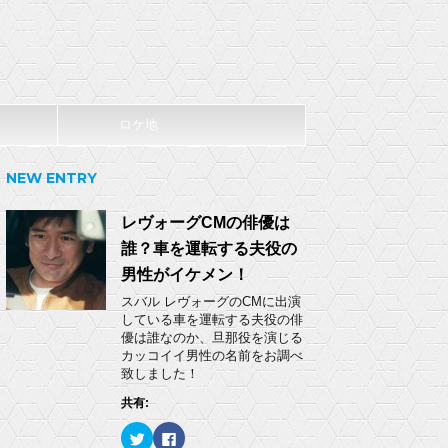
ロケ地
NEW ENTRY
レヴォーグCMの俳優は
誰？車を運転する夫役の
男性がイケメン！
スバル レヴォーグのCMに出演
している車を運転する夫役の俳
優は誰なのか、旦那役を演じる
カッコイイ男性の名前をお調べ
致しました！
共有:
ク
F
リ
a